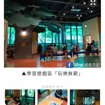
▲
學習遊戲區
「玩樂無窮
」
點擊圖片放大