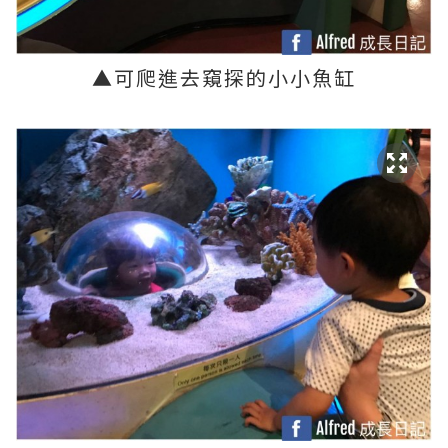
▲
可爬進去窺探的小小魚缸