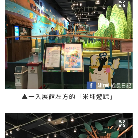
▲一入展館左方的「
米埔遊踪」