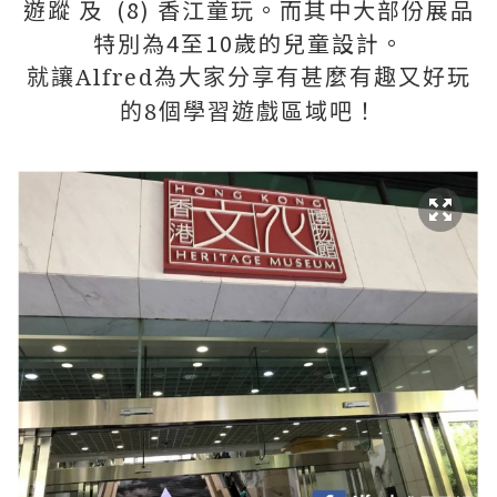
遊蹤 及
(8) 香江童玩。
而其中大部份展品
特別為
4
至
10
歲的兒童設計。
就讓
Alfred
為大家分享有甚麼有趣又好玩
的
8
個學習遊戲區域吧！