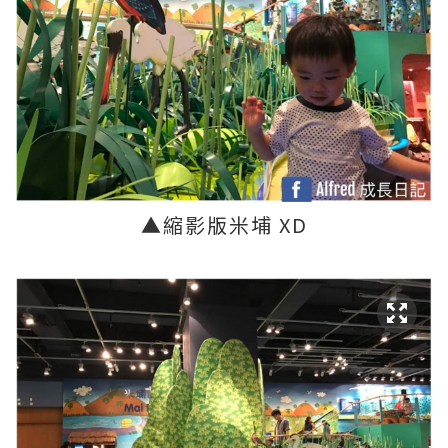
▲縮影版
米埔 XD