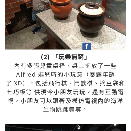
(2)
「玩樂無窮
」
內有多張兒童桌椅，桌上擺放了一些
Alfred
媽兒時的小玩意
（暴露年齡
了
XD
）
，
包括飛行棋、鬥獸棋、
摘豆袋和
七巧板
等
供現今小朋友玩玩。還有互動電
視，小朋友可以跟著及模仿電視內的海洋
生物
跳
跳
舞等。