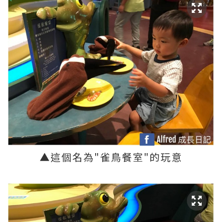
▲
這個名為
"
雀鳥餐室
"
的玩意