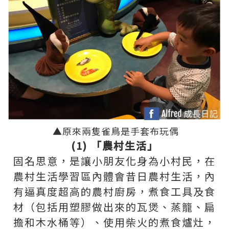
▲
原來兩隻雀鳥是手套布玩偶
(1) 「農村生活」
固名思意，是讓小朋友化身為小村民，在
農村生活學習區內體會昔日農村生活，內
有逼真度超高的農村廚房，煮食工具及食
材（包括用塑膠做出來的瓦煲、蒸籠、扁
擔和木水桶等）、使用柴火的
煮食爐
灶
，