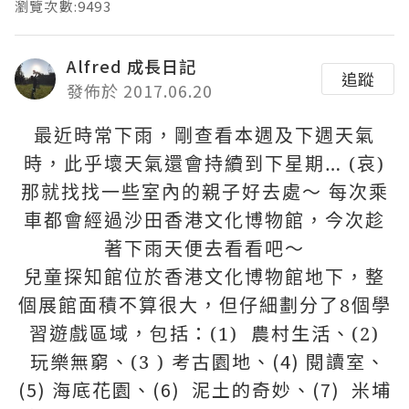
瀏覽次數:9493
Alfred 成長日記
追蹤
發佈於 2017.06.20
最近時常下雨，剛查看本週及下週天氣
時，此乎壞天氣還會持續到下星期…
(
哀
)
那就找找一些室內的親子好去處～
每次乘
車都會經過沙田香港文化博物館，
今次趁
著下雨天便去看看吧～
兒童探知館位於香港文化博物館地下，
整
個展館面積不算很大，
但仔細劃分了
8
個學
包括：
農村生活、
習遊戲區域，
(1)
(2)
玩樂無窮、
考古園地、
(4) 閱讀室、
(3 )
(5) 海底花園、
(6) 泥土的奇妙、
(7)
米埔