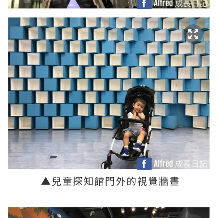
▲
兒童探知館門外的視覺牆晝