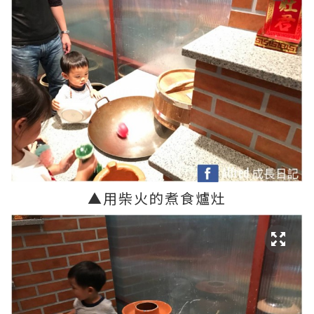
▲
用柴火的煮食爐灶