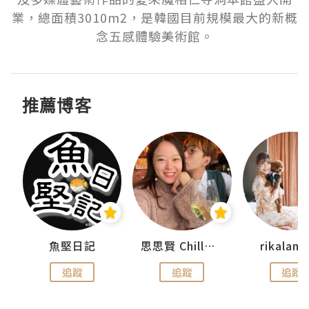
業，總面積3010m2，是韓國目前規模最大的新概
推薦博客
urnal
魚堅日記
思思賢 ChillMyBabe
rikala
追蹤
追蹤
追蹤