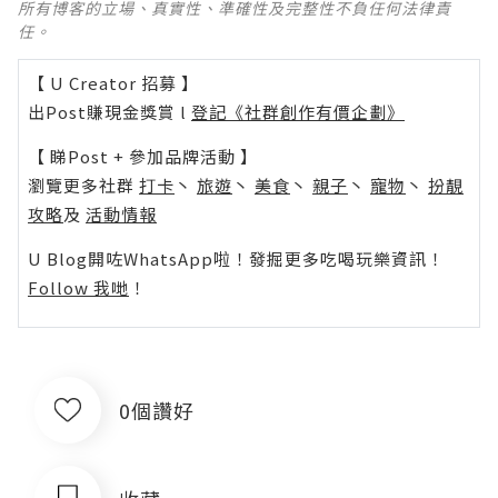
所有博客的立場、真實性、準確性及完整性不負任何法律責
任。
【 U Creator 招募 】
出Post賺現金獎賞 l
登記《社群創作有價企劃》
【 睇Post + 參加品牌活動 】
瀏覽更多社群
打卡
丶
旅遊
丶
美食
丶
親子
丶
寵物
丶
扮靚
攻略
及
活動情報
U Blog開咗WhatsApp啦！發掘更多吃喝玩樂資訊！
Follow 我哋
！
0個讚好