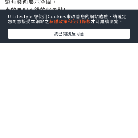
還有藝術展示空間，
真的是個不錯的好景點!
U Lifestyle 會使用Cookies來改善您的網站體驗，請確定
#
太空艙咖啡館
您同意接受本網站之
私隱政策和使用條款
才可繼續瀏覽。
我已閱讀及同意
太空艙咖啡原先是賣煎餅的，
但看到這空間是不是更適合賣咖啡呢?
一間一間的小太空艙佈置也都不一樣，
還有大片的綠地，
感覺超舒適!