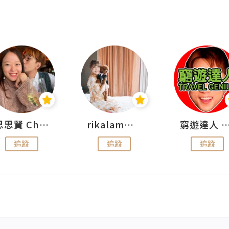
思思賢 ChillMyBabe
rikalammm
窮遊達人 Mr.TravelGe
追蹤
追蹤
追蹤