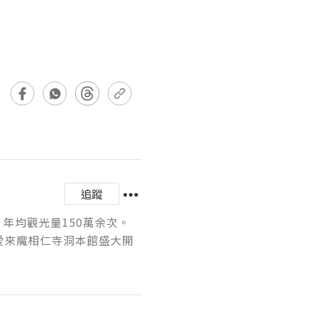
追蹤
年均觀光量150萬余次。
的愛來魔相仁寺洞本館盛大開