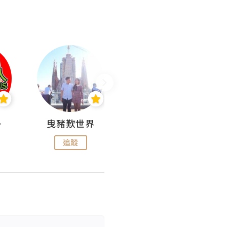
nius
曳豬歎世界
Koalascities (^O^)! @ UTravel
追蹤
追蹤