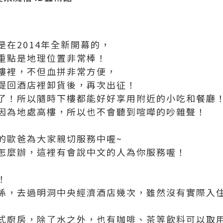
在2014年全新開幕的，
重點是地理位置非常棒！
樓裡，不但血拼非常方便，
提回酒店裡卸貨後，再次出征！
了！所以隨時下樓都能好好享用附近的小吃和餐廳
因為地處高樓，所以也不會聽到喧嘩的吵雜聲！
的歐爸為大家親切服務中喔~
怎麼辦，這裡有會說中文的人為你服務喔！
！
係，去過明洞中央經濟酒店幾次，雖然沒有實際入
式廚房，除了水之外，也有咖啡、茶等飲料可以取