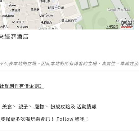
央經濟酒店
並不代表本站的立場。因此本站對所有博客的立場、真實性、準確性
社群創作有價企劃》
】
丶
美食
丶
親子
丶
寵物
丶
扮靚攻略
及
活動情報
p啦！發掘更多吃喝玩樂資訊！
Follow 我哋
！