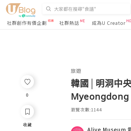
社群創作有價企劃
社群熱話
成為U Creator
旅遊
韓國│明洞中央經
Myeongdong 
0
0
瀏覽次數:1144
收藏
收藏
Alive Museu