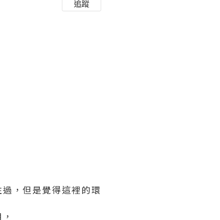
追蹤
！
住過，但是覺得這裡的環
用，