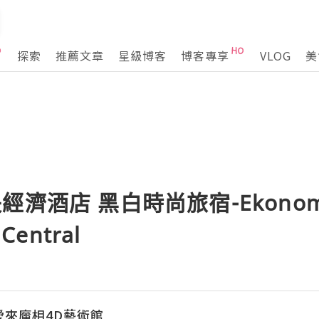
探索
推薦文章
星級博客
博客專享
VLOG
美
濟酒店 黑白時尚旅宿-Ekonomy 
Central
m 愛來魔相4D藝術館