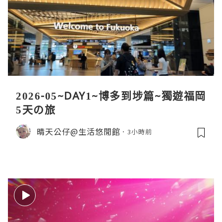
2026-05~DAY1~博多到埗篇~獨遊福岡
5天の旅
晴天公仔@生活悠閒館
3小時前