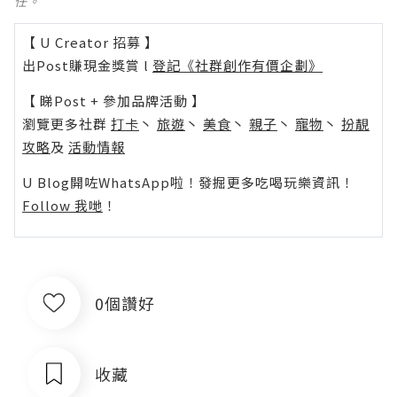
任。
【 U Creator 招募 】
出Post賺現金獎賞 l
登記《社群創作有價企劃》
【 睇Post + 參加品牌活動 】
瀏覽更多社群
打卡
丶
旅遊
丶
美食
丶
親子
丶
寵物
丶
扮靚
攻略
及
活動情報
U Blog開咗WhatsApp啦！發掘更多吃喝玩樂資訊！
Follow 我哋
！
0個讚好
收藏