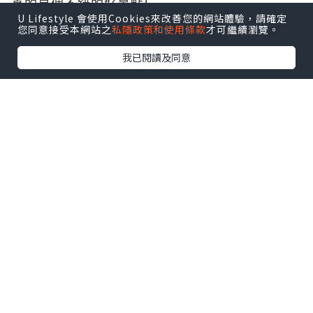
真的是個不錯的好景點!
U Lifestyle 會使用Cookies來改善您的網站體驗，請確定
#
太空艙咖啡館
您同意接受本網站之
私隱政策和使用條款
才可繼續瀏覽。
我已閱讀及同意
太空艙咖啡原先是賣煎餅的，
但看到這空間是不是更適合賣咖啡呢?
一間一間的小太空艙佈置也都不一樣，
還有大片的綠地，
感覺超舒適!
#
金萬德客棧酒館