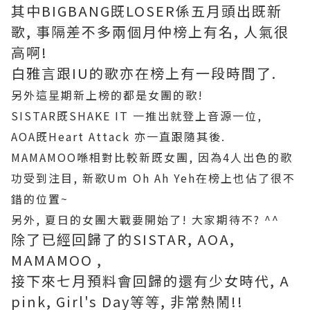
其中BIGBANG既LOSER係五月頭出既新
歌, 事隔差不多兩個月仲榜上有名, 人氣很
高啊!
白雅言跟IU的歌亦在榜上有一段時間了.
另外這星期新上榜的都是女團的歌!
SISTAR既SHAKE IT 一推出就登上音源一位,
AOA既Heart Attack 亦一直跟隨其後.
MAMAMOO喺相對比較新既女團, 因為4人出色的歌
功受到注目, 新歌Um Oh Ah Yeh在榜上也佔了很不
錯的位置~
另外, 夏日的女團大戰要開始了! 大家期待不? ^^
除了已經回歸了的SISTAR, AOA,
MAMAMOO ,
接下來七月預料會回歸的還有少女時代, A
pink, Girl's Day等等, 非常熱鬧!!