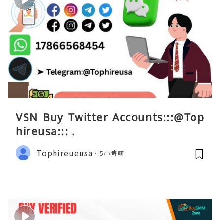
VSN Buy Twitter Accounts:::@Top
hireusa::: .
Tophireueusa
5小時前