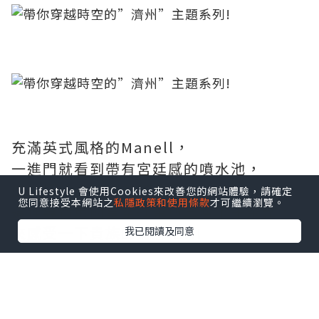
充滿英式風格的Manell，
一進門就看到帶有宮廷感的噴水池，
店內擺設也非常有英倫風，
U Lifestyle 會使用Cookies來改善您的網站體驗，請確定
您同意接受本網站之
私隱政策和使用條款
才可繼續瀏覽。
這理專賣英國皇室紅茶與三層下午茶點，
來感受一下貴族的氣息吧!!!
我已閱讀及同意
#
靜觀軒