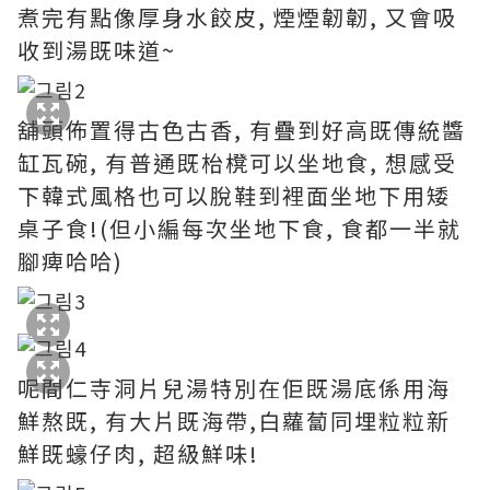
煮完有點像厚身水餃皮, 煙煙韌韌, 又會吸
收到湯既味道~
舖頭佈置得古色古香, 有疊到好高既傳統醬
缸瓦碗, 有普通既枱櫈可以坐地食, 想感受
下韓式風格也可以脫鞋到裡面坐地下用矮
桌子食!(但小編每次坐地下食, 食都一半就
腳痺哈哈)
呢間仁寺洞片兒湯特別在佢既湯底係用海
鮮熬既, 有大片既海帶,白蘿蔔同埋粒粒新
鮮既蠔仔肉, 超級鮮味!