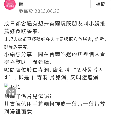
館
追蹤
發佈於 2015.06.23
成日都會遇有想去首爾玩既朋友叫小編推
薦好食既餐廳.
比起大家都已經聽好多人介紹過既八色烤肉, 炸雞,
部隊鍋等等,
小編想分享一間在首爾吃過的店裡個人覺
得喜歡既一間餐廳!
呢間店位於仁寺洞, 店名叫 “인사동 수제
비”, 即是 仁寺洞 片兒湯, 又叫疙瘩湯.
到底咩係片兒湯呢?
其實就係用手將麵粉捏成一薄片一薄片放
到湯裡面煮.