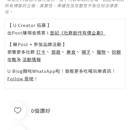
所有博客的立場、真實性、準確性及完整性不負任何法律責
任。
【 U Creator 招募 】
出Post賺現金獎賞 l
登記《社群創作有價企劃》
【 睇Post + 參加品牌活動 】
瀏覽更多社群
打卡
丶
旅遊
丶
美食
丶
親子
丶
寵物
丶
扮靚
攻略
及
活動情報
U Blog開咗WhatsApp啦！發掘更多吃喝玩樂資訊！
Follow 我哋
！
0個讚好