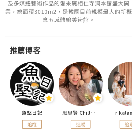
及多媒體藝術作品的愛來魔相仁寺洞本館盛大開
業，總面積3010m2，是韓國目前規模最大的新概
推薦博客
urnal
魚堅日記
思思賢 ChillMyBabe
rikala
追蹤
追蹤
追蹤