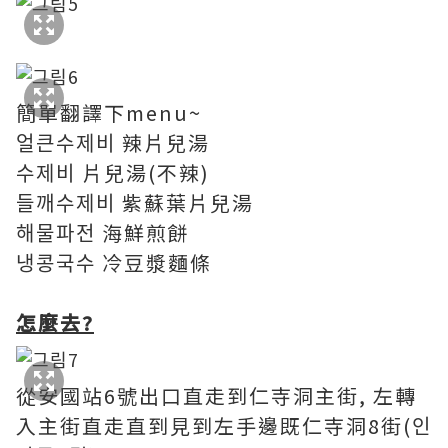
簡單翻譯下menu~
얼큰수제비 辣片兒湯
수제비 片兒湯(不辣)
들깨수제비 紫蘇葉片兒湯
해물파전 海鮮煎餅
냉콩국수 冷豆漿麵條
怎麼去?
從安國站6號出口直走到仁寺洞主街, 左轉
入主街直走直到見到左手邊既仁寺洞8街(인