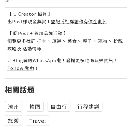
任。
【 U Creator 招募 】
出Post賺現金獎賞 l
登記《社群創作有價企劃》
【 睇Post + 參加品牌活動 】
瀏覽更多社群
打卡
丶
旅遊
丶
美食
丶
親子
丶
寵物
丶
扮靚
攻略
及
活動情報
U Blog開咗WhatsApp啦！發掘更多吃喝玩樂資訊！
Follow 我哋
！
相關話題
濟州
韓國
自由行
行程建議
旅遊
Travel