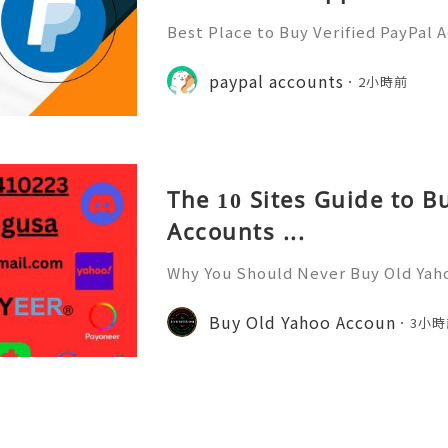
Best Place to Buy Verified PayPal 
ction Speeds In the hyper-competi
026, transaction speed is the ultim
paypal accounts
2小時前
er you are bidding on a
The 10 Sites Guide to 
Accounts ...
Why You Should Never Buy Old Yah
ntinues to be used by millions of 
onal communication, business cor
Buy Old Yahoo Accoun
3小時
ccount recovery. Because of