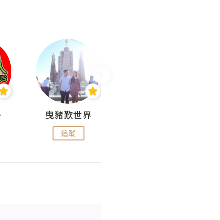
nius
曳豬歎世界
Koalascities (^O^)! @ UTravel
追蹤
追蹤