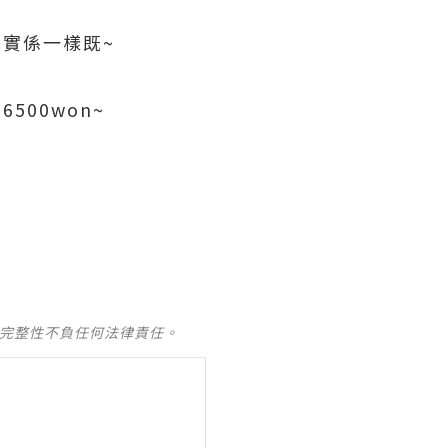
味其實係一樣既~
500won~
及完整性不負任何法律責任。