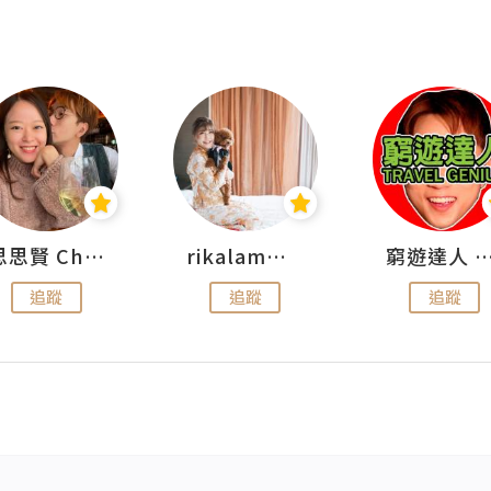
思思賢 ChillMyBabe
rikalammm
窮遊達人 Mr.TravelGe
追蹤
追蹤
追蹤