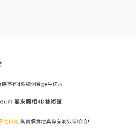
常
Tong睇落有d似細個食ge牛仔片
Museum 愛來魔相4D藝術館
子之日常
其實個實地真係有啲似架哈哈!