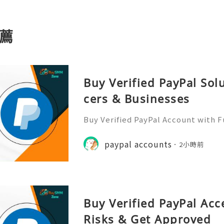
薦
Buy Verified PayPal Sol
cers & Businesses
Buy Verified PayPal Account with 
Use Contact Info 📞 WhatsApp: +1 (
m: @BuySmmZone ✅ Skype: BuySm
paypal accounts
2小時前
Buy Verified PayPal Acc
Risks & Get Approved