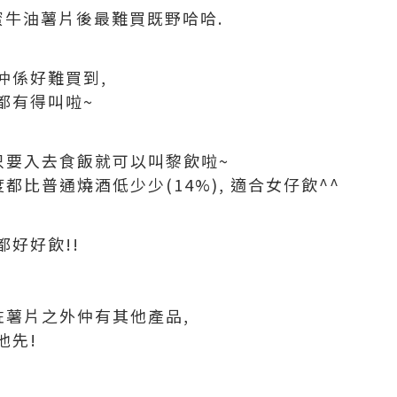
蜜牛油薯片後最難買既野哈哈.
仲係好難買到,
都有得叫啦~
只要入去食飯就可以叫黎飲啦~
都比普通燒酒低少少(14%), 適合女仔飲^^
好好飲!!
咗薯片之外仲有其他產品,
他先!