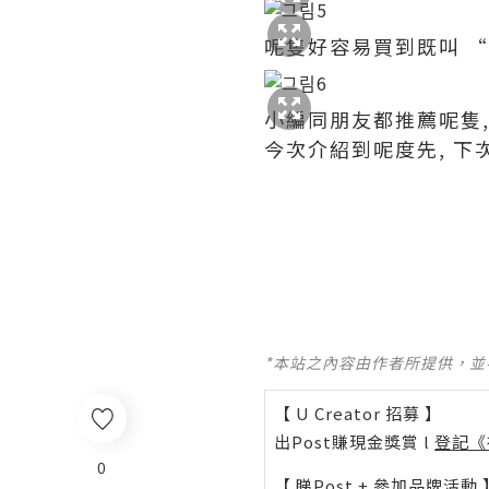
呢隻好容易買到既叫 “H
小編同朋友都推薦呢隻, 
今次介紹到呢度先, 下
*本站之內容由作者所提供，
【 U Creator 招募 】
出Post賺現金獎賞 l
登記《
0
【 睇Post + 參加品牌活動 