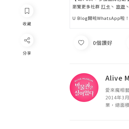
瀏覽更多社群
打卡
丶
旅遊
U Blog開咗WhatsAp
收藏
0個讚好
分享
Aliv
愛來魔相藝
2014年