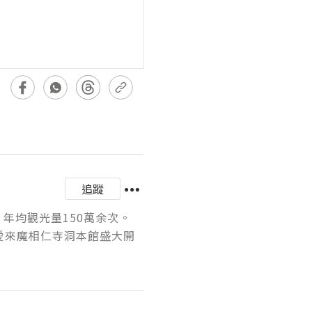
追蹤
年均觀光量150萬余次。
的愛來魔相仁寺洞本館盛大開