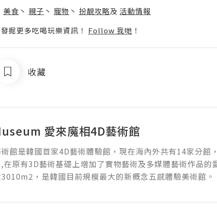
丶
美食
丶
親子
丶
寵物
丶
扮靚攻略
及
活動情報
p啦！發掘更多吃喝玩樂資訊！
Follow 我哋
！
收藏
e Museum 愛來魔相4D藝術館
術館是韓國首家4D藝術體驗館，現在海內外共有14家分館，
3月,在原有3D藝術基礎上增加了實物藝術及多媒體藝術作品