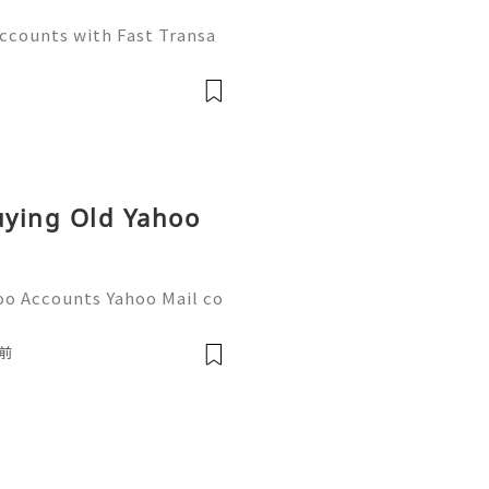
Accounts with Fast Transa
tive digital economy of 2
ate differentiator. Wheth
Buying Old Yahoo
oo Accounts Yahoo Mail co
people worldwide for pers
respondence, and online a
前