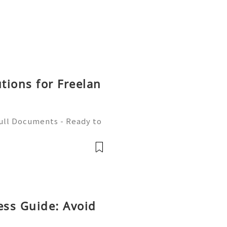
utions for Freelan
Full Documents - Ready to
580) 771-7982 ✈️ Telegra
mZone 📧 Email:
ess Guide: Avoid