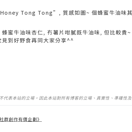
oney Tong Tong”, 質感如圖~ 個蜂蜜牛油
蜂蜜牛油味杏仁, 冇薯片咁膩既牛油味, 但比較貴~ 6
次見到好野食再同大家分享^^
並不代表本站的立場。因此本站對所有博客的立場、真實性、準確性
社群創作有價企劃》
】