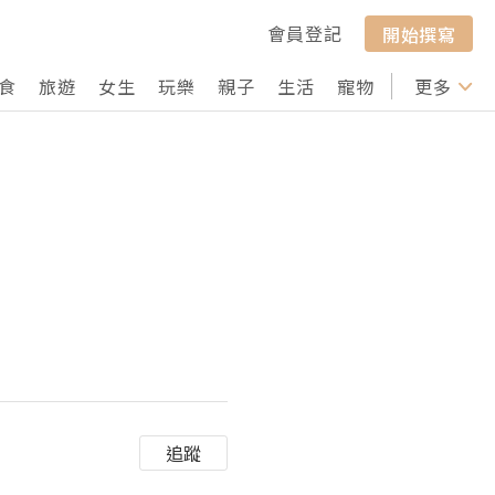
會員登記
開始撰寫
食
旅遊
女生
玩樂
親子
生活
寵物
行山
更多
打卡
追蹤