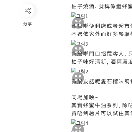
柚子燒酒. 號稱係繼蜂
分享
雖然喺便利店或者超市
不過依家外面好多餐廳
會放喺門口招攬客人, 
柚子味好清新, 酒精濃度
有朋友話呢隻石榴味既都
同場加映~
其實蜂蜜牛油系列, 除
買唔到薯片可以試住其