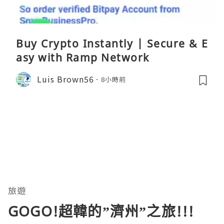
Buy Crypto Instantly | Secure & E
asy with Ramp Network
Luis Brown56
8小時前
旅遊
GOGO!超韓的”濟州”之旅!!!