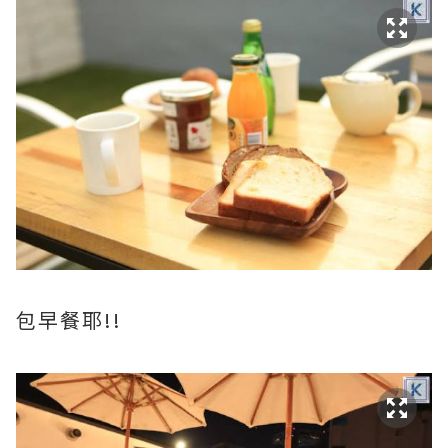
包早餐耶!!