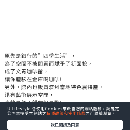
原先是銀行的”四季生活”，
為了空間不被閒置而賦予了新面貌，
成了文青咖啡館，
讓你體驗在金庫喝咖啡!
另外，館內也販賣濟州當地特色農特產，
還有藝術展示空間，
真的是個不錯的好景點!
U Lifestyle 會使用Cookies來改善您的網站體驗，請確定
#
太空艙咖啡館
您同意接受本網站之
私隱政策和使用條款
才可繼續瀏覽。
我已閱讀及同意