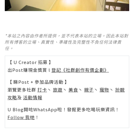
*本站之內容由作者所提供，並不代表本站的立場。因此本站對
所有博客的立場、真實性、準確性及完整性不負任何法律責
任。
【 U Creator 招募 】
出Post賺現金獎賞 l
登記《社群創作有價企劃》
【 睇Post + 參加品牌活動 】
瀏覽更多社群
打卡
丶
旅遊
丶
美食
丶
親子
丶
寵物
丶
扮靚
攻略
及
活動情報
U Blog開咗WhatsApp啦！發掘更多吃喝玩樂資訊！
Follow 我哋
！