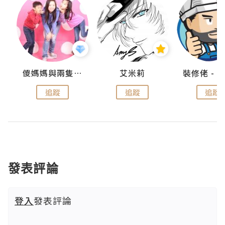
點滴
儍媽媽與兩隻小魔怪之家
艾米莉
追蹤
追蹤
追蹤
發表評論
登入
發表評論