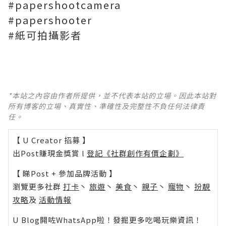
#papershootcamera
#papershooter
#紙可拍攝影者
*本站之內容由作者所提供，並不代表本站的立場。因此本站對
所有博客的立場、真實性、準確性及完整性不負任何法律責
任。
【 U Creator 招募 】
出Post賺現金獎賞 l
登記《社群創作有價企劃》
【 睇Post + 參加品牌活動 】
瀏覽更多社群
打卡
丶
旅遊
丶
美食
丶
親子
丶
寵物
丶
扮靚
攻略
及
活動情報
U Blog開咗WhatsApp啦！發掘更多吃喝玩樂資訊！