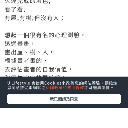
久違完成的填色,
看了看,
有屋,有樹,但沒有人；
想起一個很有名的心理測驗，
透過畫畫，
畫出屋、樹、人，
根據畫者畫的，
去評估畫者的自我價值，
和原生家庭的關係等；
U Lifestyle 會使用Cookies來改善您的網站體驗，請確定
您同意接受本網站之
私隱政策和使用條款
才可繼續瀏覽。
好多時，我們以為，
我已閱讀及同意
長大了後，擺脫父母，
終於，可以真正做自己，
可是，