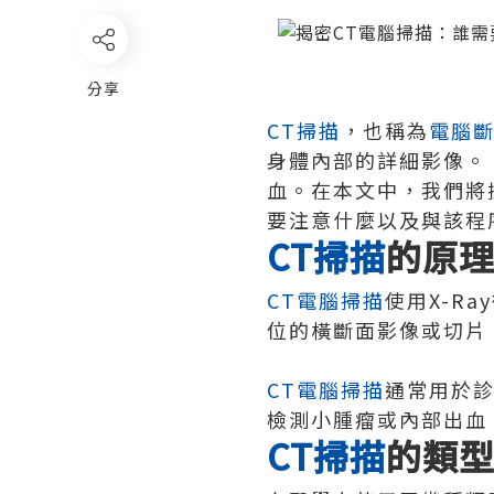
分享
CT掃描
，也稱為
電腦
身體內部的詳細影像。
血。在本文中，我們將
要注意什麼以及與該程
CT掃描
的原
CT電腦掃描
使用X-R
位的橫斷面影像或切片
CT電腦掃描
通常用於診
檢測小腫瘤或內部出血
CT掃描
的類