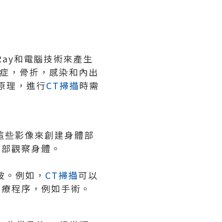
Ray和電腦技術來產生
症，骨折，感染和內出
原理，進行
CT掃描
時需
合這些影像來創建身體部
內部觀察身體。
波。例如，
CT掃描
可以
醫療程序，例如手術。