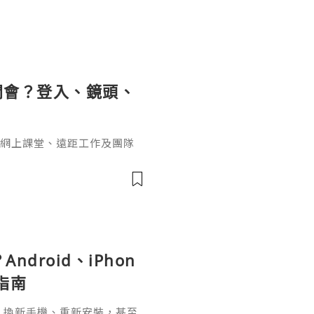
開會？登入、鏡頭、
學
司會議、網上課堂、遠距工作及團隊
載後，第一個遇到的問題並不
」「收到會議連結後要按哪
？」
ndroid、iPhon
指南
pp、換新手機、重新安裝，甚至