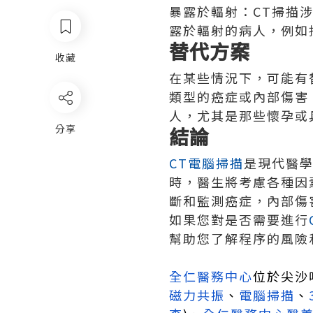
暴露於輻射：CT掃描
露於輻射的病人，例如
替代方案
收藏
在某些情況下，可能有
類型的癌症或內部傷害
人，尤其是那些懷孕或
分享
結論
CT電腦掃描
是現代醫學
時，醫生將考慮各種因
斷和監測癌症，內部傷
如果您對是否需要進行
幫助您了解程序的風險
全仁醫務中心
位於尖沙
磁力共振
、
電腦掃描
、