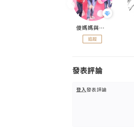
Hahakelly的生活點滴
儍媽媽與兩隻小魔怪之家
追蹤
追蹤
發表評論
登入
發表評論