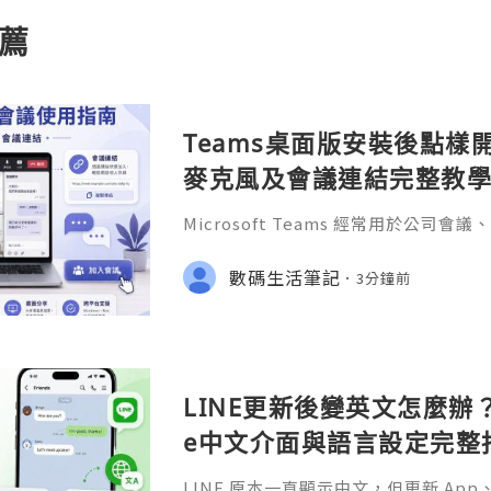
薦
Teams桌面版安裝後點樣
麥克風及會議連結完整教
Microsoft Teams 經常用於公
協作。不少用戶完成 Teams桌面版下
是安裝，而是「應該用哪個帳號登入？
數碼生活筆記
3分鐘前
裏？」「為甚麼鏡頭和麥克風沒有聲音
LINE更新後變英文怎麼辦？A
e中文介面與語言設定完整
LINE 原本一直顯示中文，但更新 A