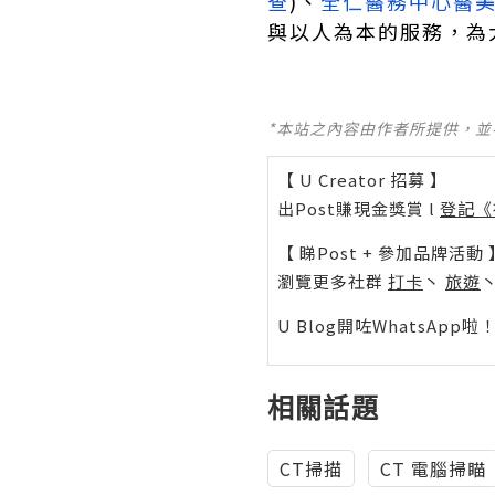
查
)、
全仁醫務中心醫
與以人為本的服務，為
*本站之內容由作者所提供，
【 U Creator 招募 】
出Post賺現金獎賞 l
登記《
【 睇Post + 參加品牌活動 
瀏覽更多社群
打卡
丶
旅遊
U Blog開咗WhatsAp
相關話題
CT掃描
CT 電腦掃瞄