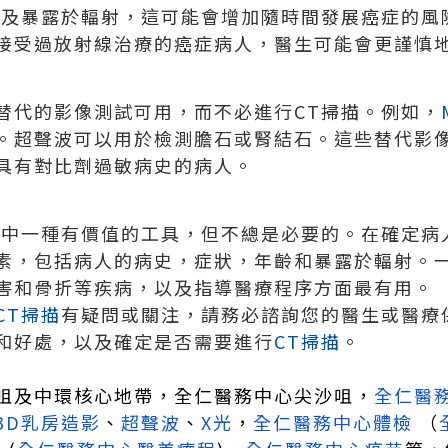
涉及暴露於輻射，這可能會增加隨時間發展癌症的風
接受過放射線治療的癌症病人，醫生可能會更謹慎地
替代的影像測試可用，而不必進行CT掃描。例如，
。超聲波可以用於檢測膽石或腎結石。這些替代影
具有對比劑過敏病史的病人。
中一種有價值的工具，但不總是必要的。在確定病
素，包括病人的病史，症狀，年齡和暴露於輻射。
害和骨折等疾病，以及指導醫療程序方面最有用。
CT掃描
有疑問或關注，請務必諮詢您的醫生或醫療
和好處，以及確定是否需要進行
CT掃描
。
咀及中環核心地帶，
全仁醫務中心尖沙咀，
全仁醫
3D乳房造影
、
超聲波
、
X光
，
全仁醫務中心體檢
（