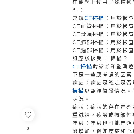
在醫學上使用了幾種類
型：
常規
CT掃描
：用於檢
CT血管掃描：用於檢
CT骨頭掃描：用於檢
CT肺部掃描：用於檢
CT腦部掃描：用於檢
誰應該接受CT掃描？
CT掃描
對診斷和監測癌
下是一些應考慮的因素
病史：病史是確定是否
掃描
以監測復發情況。
狀況。
症狀：症狀的存在是確
重減輕，疲勞或持續性
年齡：年齡也可能是確
0
險增加，例如癌症和心