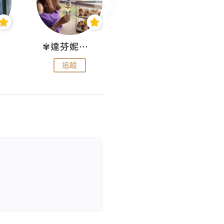
✾達芬妮•愛孩子•愛生活✾
wendysugar享受生活gogogo
追蹤
追蹤