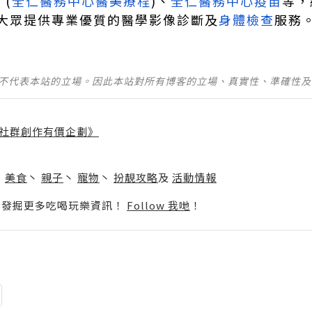
美
(
全仁醫務中心醫美療程
)、
全仁醫務中心疫苗
等，
大眾提供專業優質的醫學影像診斷及
身體檢查
服務
並不代表本站的立場。因此本站對所有博客的立場、真實性、準確性
社群創作有價企劃》
】
丶
美食
丶
親子
丶
寵物
丶
扮靚攻略
及
活動情報
p啦！發掘更多吃喝玩樂資訊！
Follow 我哋
！