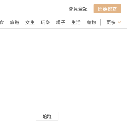
會員登記
開始撰寫
食
旅遊
女生
玩樂
親子
生活
寵物
行山
更多
打卡
追蹤