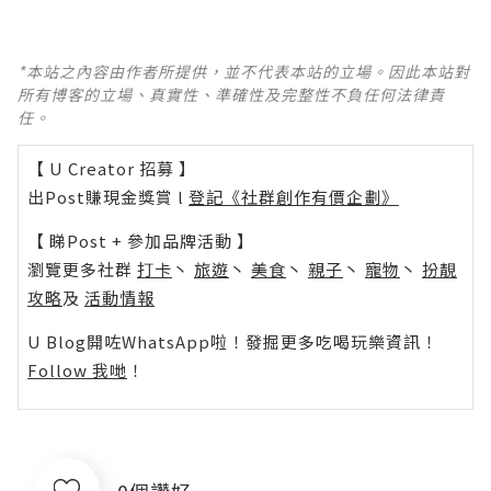
*本站之內容由作者所提供，並不代表本站的立場。因此本站對
所有博客的立場、真實性、準確性及完整性不負任何法律責
任。
【 U Creator 招募 】
出Post賺現金獎賞 l
登記《社群創作有價企劃》
【 睇Post + 參加品牌活動 】
瀏覽更多社群
打卡
丶
旅遊
丶
美食
丶
親子
丶
寵物
丶
扮靚
攻略
及
活動情報
U Blog開咗WhatsApp啦！發掘更多吃喝玩樂資訊！
Follow 我哋
！
0個讚好