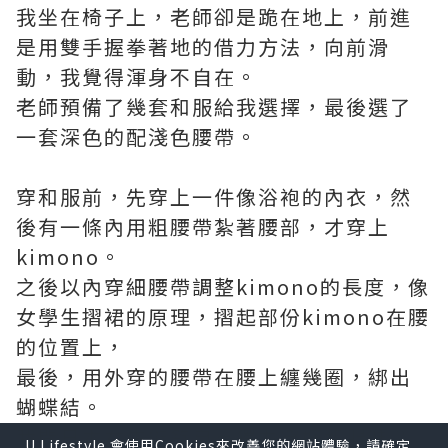
我坐在椅子上，老師卻是跪在地上，前進
是用雙手握拳著地的借力方法，向前滑
動，我覺得渾身不自在。
老師預備了幾套和服給我選擇，最後選了
一套深色的配淺色腰帶。
穿和服前，先穿上一件像浴袍的內衣，然
後有一條內用粗腰帶紮著腰部，才穿上
kimono。
之後以內穿細腰帶調整kimono的長度，像
女學生摺裙的原理，摺起部份kimono在腰
的位置上，
最後，用外穿的腰帶在腰上纏幾圈，綁出
蝴蝶結。
我問日本女生能夠自己獨力穿好和服嗎？
U Lifestyle 會使用Cookies來改善您的網站體驗，請確定