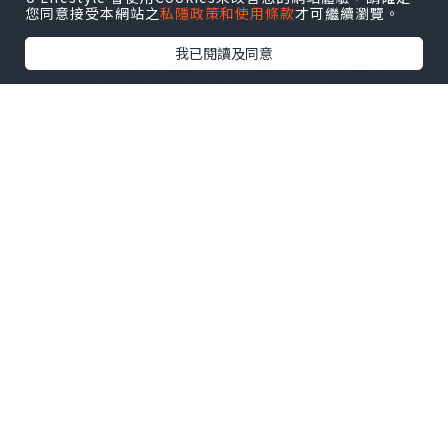
您同意接受本網站之
私隱政策和使用條款
才可繼續瀏覽。
老師說是需要別人幫忙的。
我已閱讀及同意
我像個好奇寶寶問以前不是每天洗很多衣
服？
老師說內衣是天天洗，但kimono並不是常
常洗的。
完成穿著kimono後，由接待小姐幫我做簡
單的髮型設計，這樣才能加上裝飾。
整個過程完成後，她們主動為我拍照，老
師還指導每個動作，雖然用手機，也沒化
粧，但由於穿上和服，也模仿老師柔美的
動作，拍出來的相片效果很好。
好奇寶寶終於知道一套定整的和服是如何
穿著了。