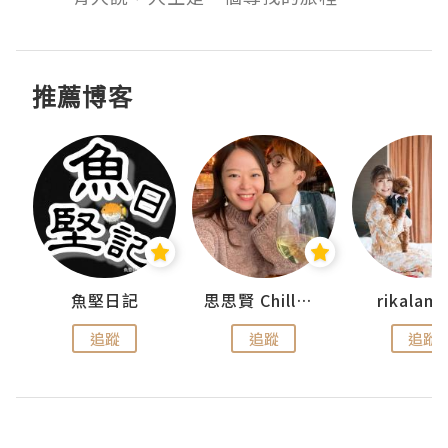
推薦博客
urnal
魚堅日記
思思賢 ChillMyBabe
rikala
追蹤
追蹤
追蹤