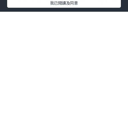
議、佔領中環行動，以至近期七一遊行後
我已閱讀及同意
接二連三的白色恐怖事件等，一連串影響
香港深遠的大事，無獨有偶總是在旅途之
間接踵而來，於是我對香港的關注和關心
自然有增無減。
當我遠離香港，身在緬甸的時候，看見政
府的荒謬與可笑，同時看見公民社會與日
俱增的力量，而我卻無法參與其中，那種
只能遠望的無力感，讓我更想為這個地方
多出一分力。在旅途上我開始跟別人說香
港是我的家，是我成長的地方，是我生活
的地方，努力向他人解釋香港正在發生的
事 --- 香港於我而言是帶著不一樣的意義
的。
這份感情，也讓我特別珍惜這個地方。飛