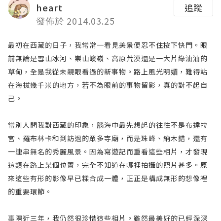
heart
追蹤
發佈於 2014.03.25
最初在西藏的日子，我常常一看見美景便忍不住按下快門。眼
前無論是雪山冰河、崇山峻嶺、高原荒漠還是一大片綠油油的
草甸，全是我從未親眼看過的新事物。路上風光明媚，難得站
在海拔幾千米的地方，若不為眼前的事物留影，真的對不起自
己。
當別人問我對西藏的印象，腦海中最先想起的往往不是布達拉
宮、羅布林卡和到訪過的眾多寺廟，而是珠峰、納木錯，還有
一連串無名的秀麗風景。因為寫遊記而重看這些相片，才發現
這類在路上某個位置，完全不知道在哪裡拍攝的照片甚多。原
來這些有形的影像早已糅合成一體，正正是構成無形的想像裡
的重要環節。
事隔近三年，我仍然很珍惜這些相片。雖然最美好的已經深深