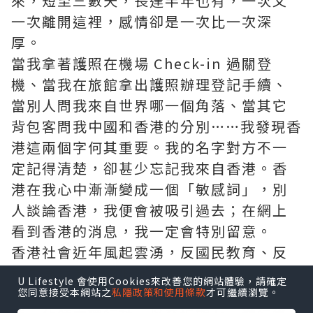
來，短至三數天，長達半年也有，一次又
一次離開這裡，感情卻是一次比一次深
厚。
當我拿著護照在機場 Check-in 過關登
機、當我在旅館拿出護照辦理登記手續、
當別人問我來自世界哪一個角落、當其它
背包客問我中國和香港的分別……我發現香
港這兩個字何其重要。我的名字對方不一
定記得清楚，卻甚少忘記我來自香港。香
港在我心中漸漸變成一個「敏感詞」，別
人談論香港，我便會被吸引過去；在網上
看到香港的消息，我一定會特別留意。
香港社會近年風起雲湧，反國民教育、反
龍尾灘發展、貨櫃碼頭工潮、香港電視不
U Lifestyle 會使用Cookies來改善您的網站體驗，請確定
獲發牌、劉進圖遇襲、新界東北發展爭
您同意接受本網站之
私隱政策和使用條款
才可繼續瀏覽。