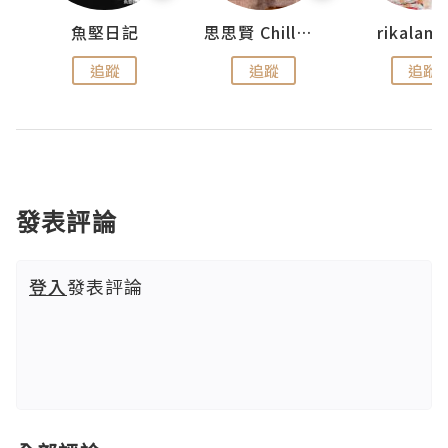
urnal
魚堅日記
思思賢 ChillMyBabe
rikala
追蹤
追蹤
追蹤
發表評論
登入
發表評論