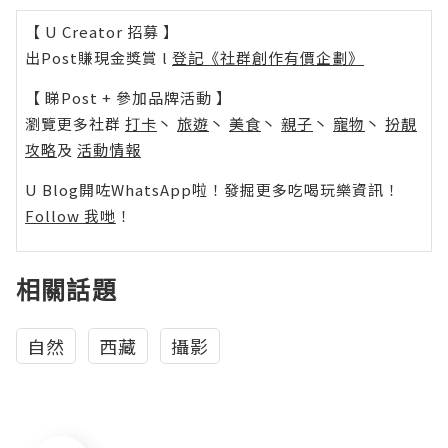
【 U Creator 招募 】
出Post賺現金獎賞 l
登記《社群創作有價企劃》
【 睇Post + 參加品牌活動 】
瀏覽更多社群
打卡
丶
旅遊
丶
美食
丶
親子
丶
寵物
丶
扮靚
攻略
及
活動情報
U Blog開咗WhatsApp啦！發掘更多吃喝玩樂資訊！
Follow 我哋
！
相關話題
自然
西藏
攝影