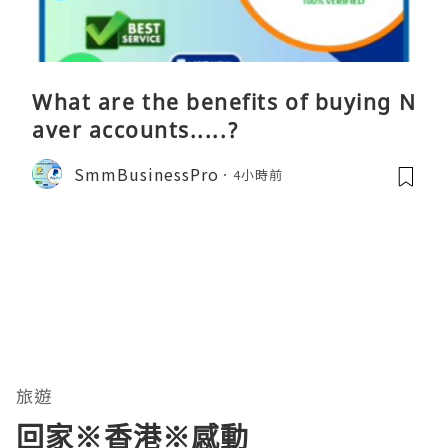
What are the benefits of buying N
aver accounts.....?
SmmBusinessPro
4小時前
旅遊
回家※香港※感動