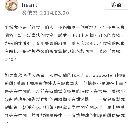
heart
追蹤
發佈於 2014.03.20
雖然我不是「為食」的人，不過每到一個新地方，少不免入鄉
隨俗，試一試當地的食物，感受一下風土人情。好吃的食物，
帶來的愉悅好比看到美麗的風景，讓人念念不忘。食物的味道
有時比一張相片帶來的視覺震撼更能勾起回憶，帶來「思鄉」
之情。
如果青稞酒代表西藏，那麼荷蘭的代表非 stroopwafel (楓糖
煎餅) 莫屬！楓糖煎餅外表有點像窩夫，但糖漿不是澆在上面而
是夾在中間的。以前在荷蘭當交換生的時候，在市集上看過小
販純熟地把預先製作好的麵粉糊倒在烘烤機上，一會兒壓製成
餅狀後，乾淨利落地用薄刀把窩夫從中間分開兩半，馬上把糖
漿夾在中間，然後放進紙袋中，一塊熱烘烘的楓糖煎餅便完成
了。