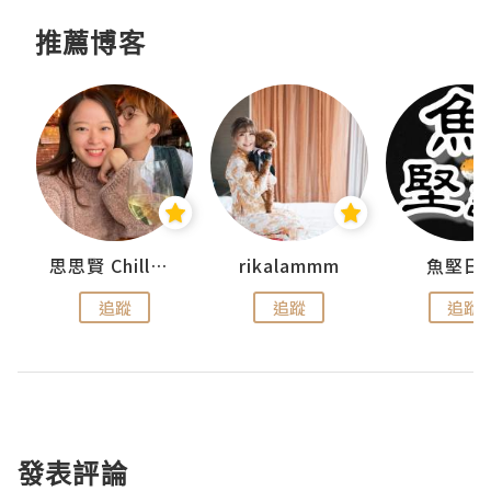
推薦博客
urnal
思思賢 ChillMyBabe
rikalammm
魚堅日
追蹤
追蹤
追蹤
發表評論