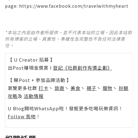
page:
https://www.facebook.com/travelwithmyheart
*本站之內容由作者所提供，並不代表本站的立場。因此本站對
所有博客的立場、真實性、準確性及完整性不負任何法律責
任。
【 U Creator 招募 】
出Post賺現金獎賞 l
登記《社群創作有價企劃》
【 睇Post + 參加品牌活動 】
瀏覽更多社群
打卡
丶
旅遊
丶
美食
丶
親子
丶
寵物
丶
扮靚
攻略
及
活動情報
U Blog開咗WhatsApp啦！發掘更多吃喝玩樂資訊！
Follow 我哋
！