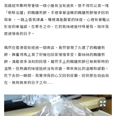
我路經市集時常會嗅一嗅小販有沒有過來，恨不得可以買一塊
「新鮮出爐」的楓糖煎餅。手裡拿著溫暖的楓糖煎餅慢步回到
宿舍 ，一路上香氣撲鼻，嘴裡滿是甜蜜的味道，心裡有著難以
形容的幸福感。在寒冬之中，它的氣味總是呼喚著我，陪伴我
度過慢長的日子。
偶然在香港逛街經過一間商店，竟然發現了久遺了的楓糖煎
餅，興奮得馬上買了好幾包回家慢慢享受！甜絲絲的楓糖煎
餅，滿載很多深刻的回憶。雖然手上的楓糖煎餅已無新鮮時的
溫熱，但熟識的味道始終沒有改變，帶來無比的溫暖和感動。
吃下去的一瞬間，我覺得我的心又回到荷蘭，回到那些自由自
在、無拘無束的日子之中......