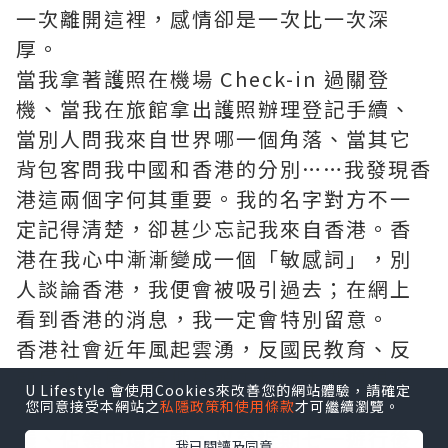
一次離開這裡，感情卻是一次比一次深
厚。
當我拿著護照在機場 Check-in 過關登
機、當我在旅館拿出護照辦理登記手續、
當別人問我來自世界哪一個角落、當其它
背包客問我中國和香港的分別……我發現香
港這兩個字何其重要。我的名字對方不一
定記得清楚，卻甚少忘記我來自香港。香
港在我心中漸漸變成一個「敏感詞」，別
人談論香港，我便會被吸引過去；在網上
看到香港的消息，我一定會特別留意。
香港社會近年風起雲湧，反國民教育、反
龍尾灘發展、貨櫃碼頭工潮、香港電視不
U Lifestyle 會使用Cookies來改善您的網站體驗，請確定
獲發牌、劉進圖遇襲、新界東北發展爭
您同意接受本網站之
私隱政策和使用條款
才可繼續瀏覽。
議、佔領中環行動，以至近期七一遊行後
我已閱讀及同意