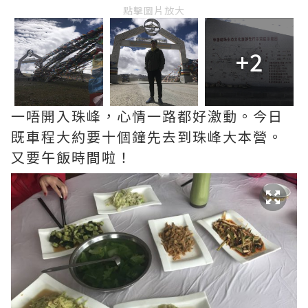
點擊圖片放大
+2
一唔開入珠峰，心情一路都好激動。今日
既車程大約要十個鐘先去到珠峰大本營。
又要午飯時間啦！