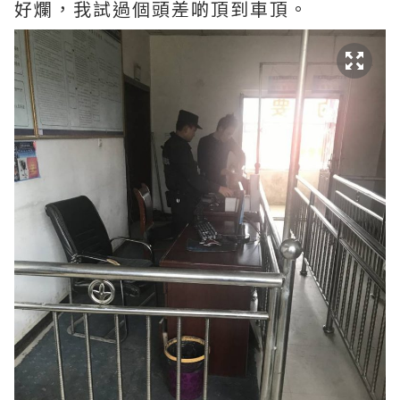
好爛，我試過個頭差啲頂到車頂。