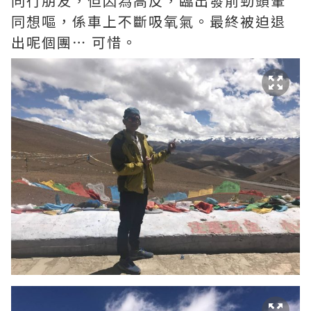
同行朋友，但因為高反，臨出發前勁頭暈
同想嘔，係車上不斷吸氧氣。最終被迫退
出呢個團⋯ 可惜。