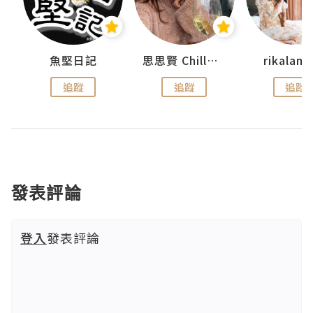
urnal
魚堅日記
思思賢 ChillMyBabe
rikala
追蹤
追蹤
追蹤
發表評論
登入
發表評論