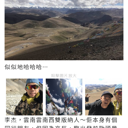
似似地哈哈哈⋯
點擊圖片放大
李杰，雲南雲南西雙版納人～佢本身有個