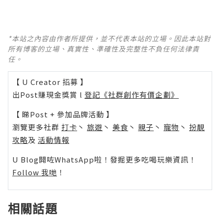
*本站之內容由作者所提供，並不代表本站的立場。因此本站對
所有博客的立場、真實性、準確性及完整性不負任何法律責
任。
【 U Creator 招募 】
出Post賺現金獎賞 l
登記《社群創作有價企劃》
【 睇Post + 參加品牌活動 】
瀏覽更多社群
打卡
丶
旅遊
丶
美食
丶
親子
丶
寵物
丶
扮靚
攻略
及
活動情報
U Blog開咗WhatsApp啦！發掘更多吃喝玩樂資訊！
Follow 我哋
！
相關話題