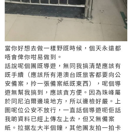
當你好想去做一樣野既時候，個天永遠都
唔會俾你咁易做到。
話說呢個團既導遊，無同我搞清楚應該有
既手續（應該所有港澳台既旅客都要向公
安備案，拎一張備案紙既東西），呢個導
遊無幫我搞到，應該貪方便。因為珠峰屬
於同尼泊爾邊境地方，所以邊檢好嚴。上
圖呢位公安不放行，一直話個導遊呃佢話
我啲資料已經上傳左上去，但又無備案
紙。拉据左大半個鐘，其他團友拍一拍卡