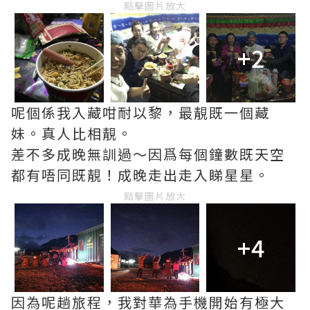
點擊圖片放大
+2
呢個係我入藏咁耐以黎，最靚既一個藏
妹。真人比相靚。
差不多成晚無訓過～因爲每個鐘數既天空
都有唔同既靚！成晚走出走入睇星星。
點擊圖片放大
+4
因為呢趟旅程，我對華為手機開始有極大