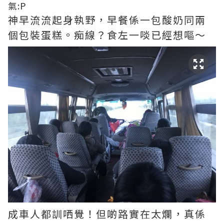
氣:P
神早流流起身執野，早餐係一包酸奶同兩
個包裝蛋糕。痴線？食左一啖已經想嘔～
成車人都訓哂覺！但啲路實在太爛，真係