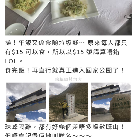
操！午飯又係食啲垃圾野⋯ 原來每人都只
有$15 可以食，所以以$15 黎講算唔錯
LOL。
食完飯！再直行就真正進入國家公園了！
點擊圖片放大
珠峰隔離，都有好幾個差唔多級數既山！
但唔會記得佢地叫咩名～～～