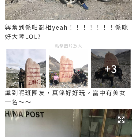
興奮到係咁影相yeah！！！！！！！係咪
好大陸LOL?
點擊圖片放大
+3
識到呢班團友，真係好好玩。當中有美女
一名～～