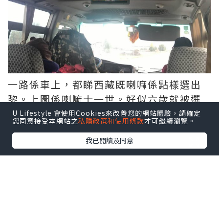
一路係車上，都睇西藏既喇嘛係點樣選出
黎。上圖係喇嘛十一世。好似六歲就被選
做十世喇嘛既轉世靈童。
U Lifestyle 會使用Cookies來改善您的網站體驗，請確定
您同意接受本網站之
私隱政策和使用條款
才可繼續瀏覽。
我已閱讀及同意