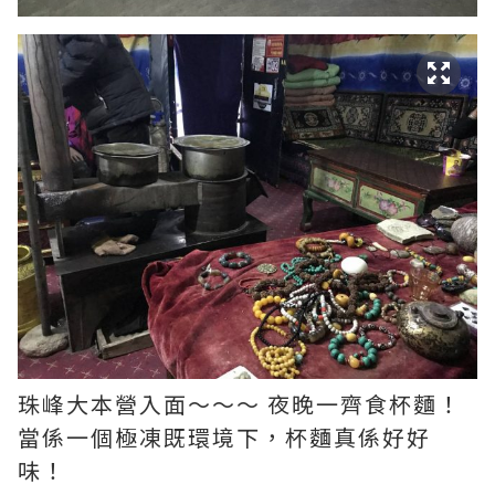
珠峰大本營入面～～～ 夜晚一齊食杯麵！
當係一個極凍既環境下，杯麵真係好好
味！