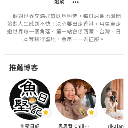
追蹤
一個對世界充滿好奇既地盤佬，每日屈係地盤開
始對人生感到不快！決心要出走香港，用單車走
遍世界每一個角落。第一站會係西藏。台灣、日
本等騎行聖地，會用一一去征服。
推薦博客
urnal
魚堅日記
思思賢 ChillMyBabe
rikala