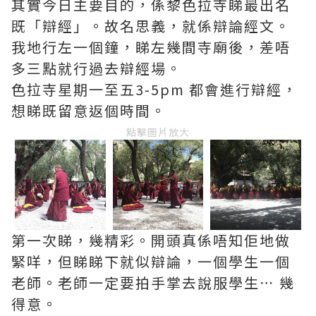
其實今日主要目的，係黎色拉寺睇最出名
既「辯經」。故名思義，就係辯論經文。
我地行左一個鐘，睇左幾間寺廟後，差唔
多三點就行過去辯經場。
色拉寺星期一至五3-5pm 都會進行辯經，
想睇既留意返個時間。
點擊圖片放大
第一次睇，幾精彩。開頭真係唔知佢地做
緊咩，但睇睇下就似辯論，一個學生一個
老師。老師一定要拍手掌去說服學生⋯ 幾
得意。