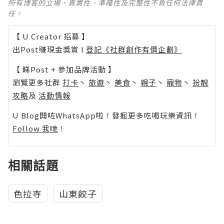
所有博客的立場、真實性、準確性及完整性不負任何法律責
任。
【 U Creator 招募 】
出Post賺現金獎賞 l
登記《社群創作有價企劃》
【 睇Post + 參加品牌活動 】
瀏覽更多社群
打卡
丶
旅遊
丶
美食
丶
親子
丶
寵物
丶
扮靚
攻略
及
活動情報
U Blog開咗WhatsApp啦！發掘更多吃喝玩樂資訊！
Follow 我哋
！
相關話題
色拉寺
山東餃子