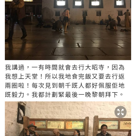
我講過，一有時間就會去行大昭寺，因為
我想上天堂！所以我地食完飯又要去行返
兩圈啦！每次見到朝千既人都好佩服佢地
既毅力。我都計劃緊最後一晚黎朝拜下。