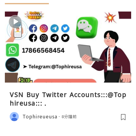
VSN Buy Twitter Accounts:::@Top
hireusa::: .
Tophireueusa
8分鐘前