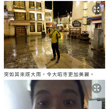
突如其來既大雨，令大昭寺更加美麗。