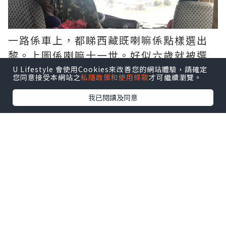
一路係車上，都睇西藏既喇嘛係點樣選出
黎。上圖係喇嘛十一世。好似六歲就被選
做十世喇嘛既轉世靈童。
U Lifestyle 會使用Cookies來改善您的網站體驗，請確定
您同意接受本網站之
私隱政策和使用條款
才可繼續瀏覽。
我已閱讀及同意