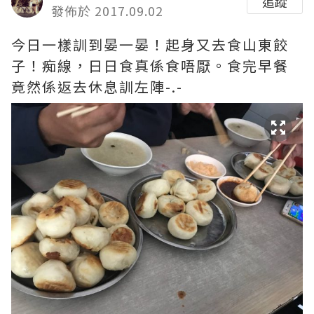
追蹤
發佈於 2017.09.02
今日一樣訓到晏一晏！起身又去食山東餃
子！痴線，日日食真係食唔厭。食完早餐
竟然係返去休息訓左陣-.-