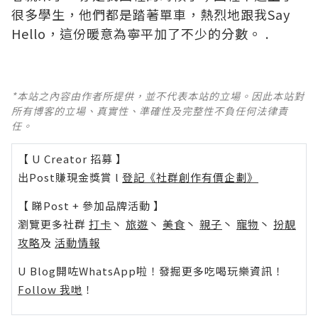
很多學生，他們都是踏著單車，熱烈地跟我Say
Hello，這份暖意為寧平加了不少的分數。 .
*本站之內容由作者所提供，並不代表本站的立場。因此本站對
所有博客的立場、真實性、準確性及完整性不負任何法律責
任。
【 U Creator 招募 】
出Post賺現金獎賞 l
登記《社群創作有價企劃》
【 睇Post + 參加品牌活動 】
瀏覽更多社群
打卡
丶
旅遊
丶
美食
丶
親子
丶
寵物
丶
扮靚
攻略
及
活動情報
U Blog開咗WhatsApp啦！發掘更多吃喝玩樂資訊！
Follow 我哋
！