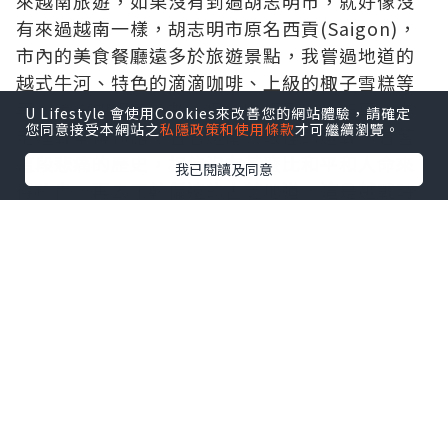
來越南旅遊，如果沒有到過胡志明市，就好像沒
有來過越南一樣，胡志明市原名西貢(Saigon)，
市內的美食餐廳遠多於旅遊景點，我嘗過地道的
越式牛河、特色的滴滴咖啡、上級的棷子雪糕等
等，美食如銀可沙數，但景點郤是單手能算，先
U Lifestyle 會使用Cookies來改善您的網站體驗，請確定
您同意接受本網站之
私隱政策和使用條款
才可繼續瀏覽。
走進戰爭博物館，看看越南人眼裡的越戰，看著
這段悲痛的歷史，相信沒有甚麼比和平和人命來
我已閱讀及同意
得珍貴，再去了較偏遠的古芝地道，這是越戰時
越南人所掘的地道，用來躲藏美軍的高空轟炸，
地道分為數層，非常狹窄，同時只可讓一人通
過，很難想像他們能在地道內煮食和生活，也許
這就是在非常環境下的非常能耐。
點擊圖片放大
+2