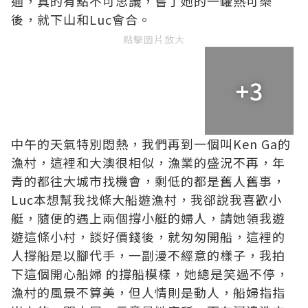
通，真的有點不可思議，嘗了她的一罐熱可樂
後，就下山和Luc會合。
點擊圖片放大
+3
中午的天氣特別悶熱，我們再到一個叫Ken Ga的
漁村，這裡和大澳很相似，漁業的盛況不再，年
青的都往大城市找機會，剩低的都是舊人舊事，
Luc本想幫我找條大船遊漁村，我郤說我喜歡小
艇，隨便的遇上兩個撐小艇的婦人，請她領我遊
遊這條小村，談好價錢後，就匆匆開船，這裡的
人撐船是以腳代手，一副漫不經意的樣子，我拍
下這個開心船婦 的撐船模樣，她總是笑過不停，
漁村的風景不算美，但人情則是動人，船婦指指