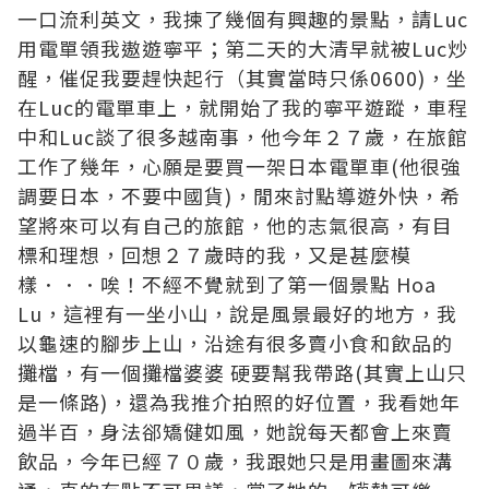
一口流利英文，我揀了幾個有興趣的景點，請Luc
用電單領我遨遊寧平；第二天的大清早就被Luc炒
醒，催促我要趕快起行（其實當時只係0600)，坐
在Luc的電單車上，就開始了我的寧平遊蹤，車程
中和Luc談了很多越南事，他今年２７歲，在旅館
工作了幾年，心願是要買一架日本電單車(他很強
調要日本，不要中國貨)，閒來討點導遊外快，希
望將來可以有自己的旅館，他的志氣很高，有目
標和理想，回想２７歲時的我，又是甚麼模
樣．．．唉！不經不覺就到了第一個景點 Hoa
Lu，這裡有一坐小山，說是風景最好的地方，我
以龜速的腳步上山，沿途有很多賣小食和飲品的
攤檔，有一個攤檔婆婆 硬要幫我帶路(其實上山只
是一條路)，還為我推介拍照的好位置，我看她年
過半百，身法郤矯健如風，她說每天都會上來賣
飲品，今年已經７０歲，我跟她只是用畫圖來溝