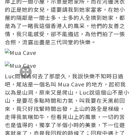
岸上的一間小屋，示意是她家所，而在河邊洗衣
的正是她的女兒，還要請我到她家當客，在她小
屋的隔鄰是一間士多，士多的人全擠到她家，都
是為了一睹我這個香港人的風采，他們的友善之
情，我只能感受，郤不能描述，為他們拍了一張
合照，流露出盡是三代同堂的快樂。
Luc問我為何去了那麼久，我說快樂不知時日過
吧，尾站是一個名叫 Mua Cave 的地方，起初我
以為是山洞，原來又是爬山，Luc說這個山不是小
山，是要花多點時間和力氣，叫我要在天黑前回
來，我只好找緊時間出發，上山的路全是梯級，
走得我氣喘如牛，但看見山上的風景，一切的苦
也是值得的，獨享了半個小時的美景，下一位遊
客就來了，亦是我回程的時候了；回程中遇上了