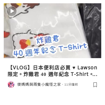
【VLOG】日本便利店必買 ♥ Lawson
限定。炸雞君 40 週年紀念 T-Shirt。C
oleman 聯乘晴雨兩用自動開合折疊
儍媽媽與兩隻小魔怪之家
11分鐘前
傘。與 Calbee / 湖池屋共同開發製作
薯片