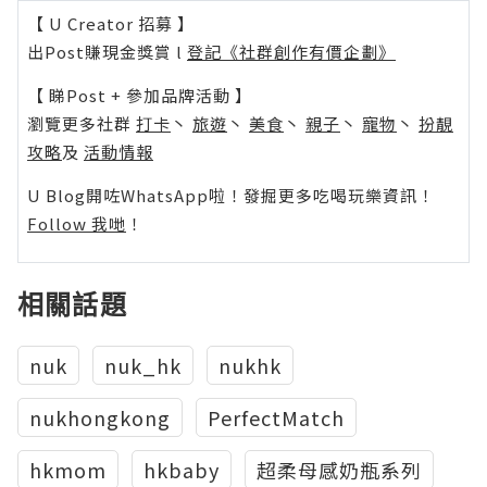
【 U Creator 招募 】
出Post賺現金獎賞 l
登記《社群創作有價企劃》
【 睇Post + 參加品牌活動 】
瀏覽更多社群
打卡
丶
旅遊
丶
美食
丶
親子
丶
寵物
丶
扮靚
攻略
及
活動情報
U Blog開咗WhatsApp啦！發掘更多吃喝玩樂資訊！
Follow 我哋
！
相關話題
nuk
nuk_hk
nukhk
nukhongkong
PerfectMatch
hkmom
hkbaby
超柔母感奶瓶系列