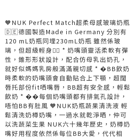
🧡NUK Perfect Match超柔母感玻璃奶瓶
🇩🇪德國製造Made in Germany 分別有
120 mL奶瓶同埋230mL奶瓶 雖然係玻
璃，但超級輕身👍🏻 * 奶嘴頭靈活柔軟有彈
性，錐形形狀設計，配合仿母乳出奶孔，
就好似媽媽乳房般滿滿親切感 * �BB飲奶
時柔軟的奶嘴頭會自動貼合上下顎，超闊
唇托部份fit哂嘴唇，BB超有安全感，輕鬆
飲奶 * ��每個奶嘴頭都有排氣孔設計，
唔怕BB有肚風 🧡NUK奶瓶蔬果清洗液 輕
鬆清洗奶樽奶嘴，一過水就乾淨晒，仲可
以洗蔬菜生果 NUK六十幾年歷史，奶樽奶
嘴好用程度依然係每位BB大愛，代代相