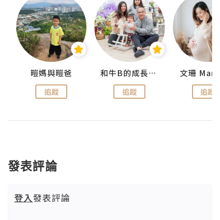
 Swan
暟媽與暟爸
和牛B的成長日記
文珊 ManS
追蹤
追蹤
追蹤
發表評論
登入
發表評論