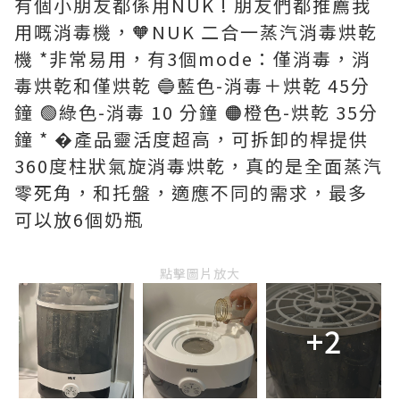
有個小朋友都係用NUK ! 朋友們都推薦我
用嘅消毒機，🧡NUK 二合一蒸汽消毒烘乾
機 *非常易用，有3個mode：僅消毒，消
毒烘乾和僅烘乾 🔵藍色-消毒＋烘乾 45分
鐘 🟢綠色-消毒 10 分鐘 🟠橙色-烘乾 35分
鐘 * �產品靈活度超高，可拆卸的桿提供
360度柱狀氣旋消毒烘乾，真的是全面蒸汽
零死角，和托盤，適應不同的需求，最多
可以放6個奶瓶
點擊圖片放大
+2