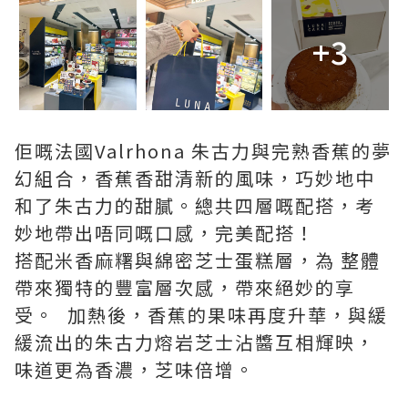
+3
佢嘅法國Valrhona 朱古力與完熟香蕉的夢
幻組合，香蕉香甜清新的風味，巧妙地中
和了朱古力的甜膩。總共四層嘅配搭，考
妙地帶出唔同嘅口感，完美配搭！
搭配米香麻糬與綿密芝士蛋糕層，為 整體
帶來獨特的豐富層次感，帶來絕妙的享
受。 加熱後，香蕉的果味再度升華，與緩
緩流出的朱古力熔岩芝士沾醬互相輝映，
味道更為香濃，芝味倍增。