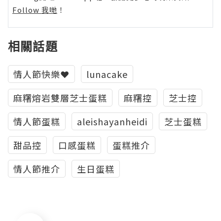
Follow 我哋
！
相關話題
情人節快樂❤️
lunacake
麻糬熔岩雙層芝士蛋糕
麻糬控
芝士控
情人節蛋糕
aleishayanheidi
芝士蛋糕
甜品控
口感蛋糕
蛋糕推介
情人節推介
生日蛋糕