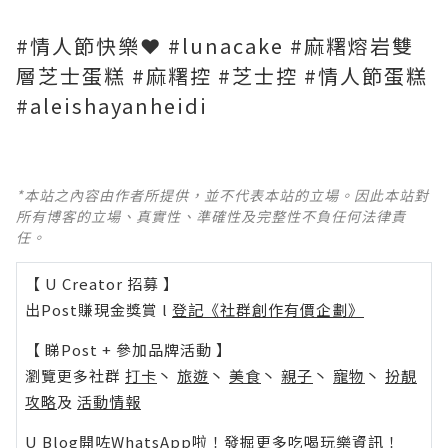
#情人節快樂❤️ #lunacake #麻糬熔岩雙
層芝士蛋糕 #麻糬控 #芝士控 #情人節蛋糕
#aleishayanheidi
*本站之內容由作者所提供，並不代表本站的立場。因此本站對
所有博客的立場、真實性、準確性及完整性不負任何法律責
任。
【 U Creator 招募 】
出Post賺現金獎賞 l
登記《社群創作有價企劃》
【 睇Post + 參加品牌活動 】
瀏覽更多社群
打卡
丶
旅遊
丶
美食
丶
親子
丶
寵物
丶
扮靚
攻略
及
活動情報
U Blog開咗WhatsApp啦！發掘更多吃喝玩樂資訊！