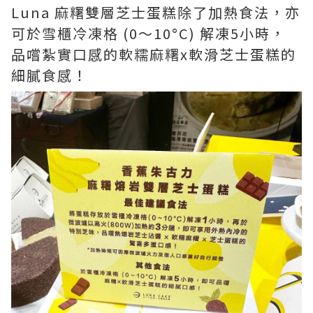
Luna 麻糬雙層芝士蛋糕除了加熱食法，亦
可於雪櫃冷凍格 (0～10°C) 解凍5小時，
品嚐紮實口感的軟糯麻糬x軟滑芝士蛋糕的
細膩食感！