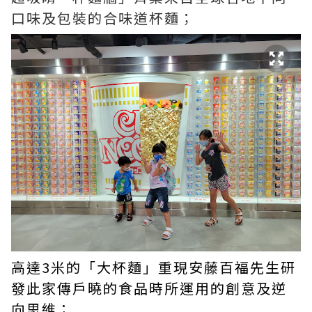
口味及包裝的合味道杯麵；
高達3米的「大杯麵」重現安藤百福先生研
發此家傳戶曉的食品時所運用的創意及逆
向思維；