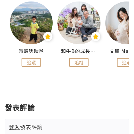
妹
暟媽與暟爸
和牛B的成長日記
文珊 ManS
追蹤
追蹤
追蹤
發表評論
登入
發表評論