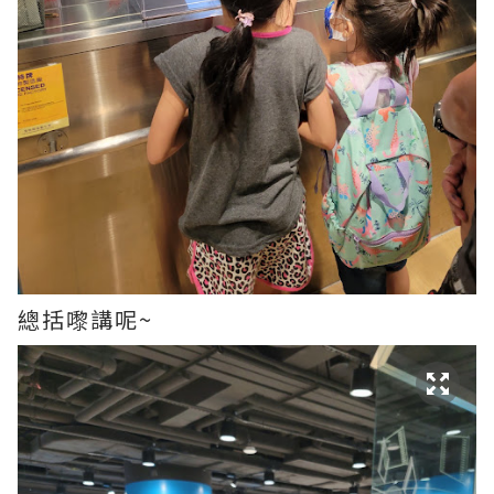
總括嚟講呢~