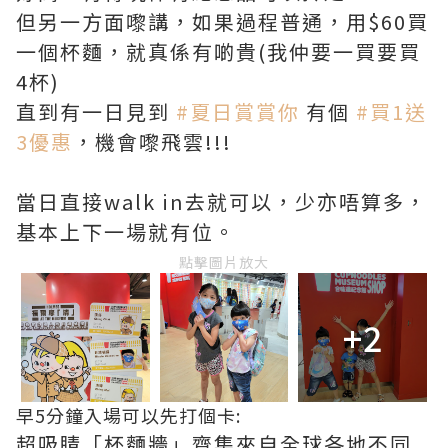
但另一方面嚟講，如果過程普通，用$60買
一個杯麵，就真係有啲貴(我仲要一買要買
4杯)
直到有一日見到
#夏日賞賞你
有個
#買1送
3優惠
，機會嚟飛雲!!!
當日直接walk in去就可以，少亦唔算多，
基本上下一場就有位。
點擊圖片放大
+2
早5分鐘入場可以先打個卡:
超吸睛「杯麵牆」齊集來自全球各地不同