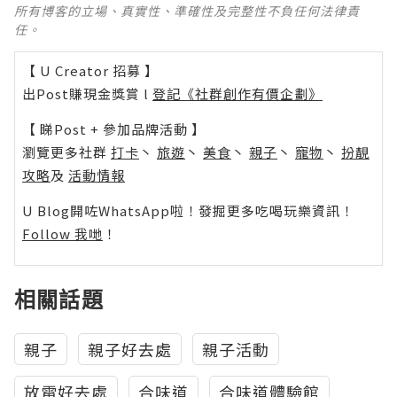
所有博客的立場、真實性、準確性及完整性不負任何法律責
任。
【 U Creator 招募 】
出Post賺現金獎賞 l
登記《社群創作有價企劃》
【 睇Post + 參加品牌活動 】
瀏覽更多社群
打卡
丶
旅遊
丶
美食
丶
親子
丶
寵物
丶
扮靚
攻略
及
活動情報
U Blog開咗WhatsApp啦！發掘更多吃喝玩樂資訊！
Follow 我哋
！
相關話題
親子
親子好去處
親子活動
放電好去處
合味道
合味道體驗館