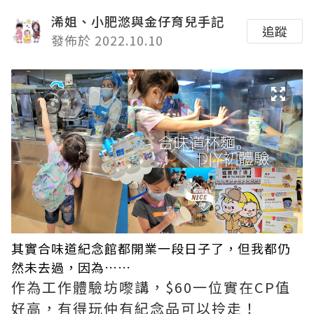
浠姐、小肥滺與金仔育兒手記
追蹤
發佈於 2022.10.10
其實合味道紀念館都開業一段日子了，但我都仍
然未去過，因為……
作為工作體驗坊嚟講，$60一位實在CP值
好高，有得玩仲有紀念品可以拎走！