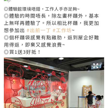
◎體驗館環境唔錯，工作人手亦足夠~
◎體驗的時間唔長，除左畫杯麵外，基本
上無咩再體驗了。所以相比杯麵，我更加
想參加出
#出前一丁
#工作坊
~
◎個杯麵袋感覺有點雞肋，返到屋企好難
用得返，即棄又感覺浪費~
◎買1送3好抵！