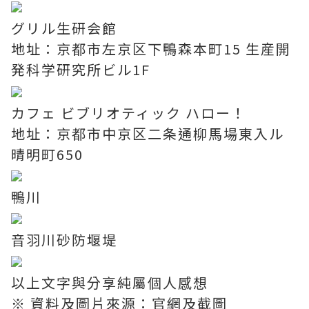
グリル生研会館
地址：京都市左京区下鴨森本町15 生産開
発科学研究所ビル1F
カフェ ビブリオティック ハロー！
地址：京都市中京区二条通柳馬場東入ル
晴明町650
鴨川
音羽川砂防堰堤
以上文字與分享純屬個人感想
※ 資料及圖片來源：官網及截圖