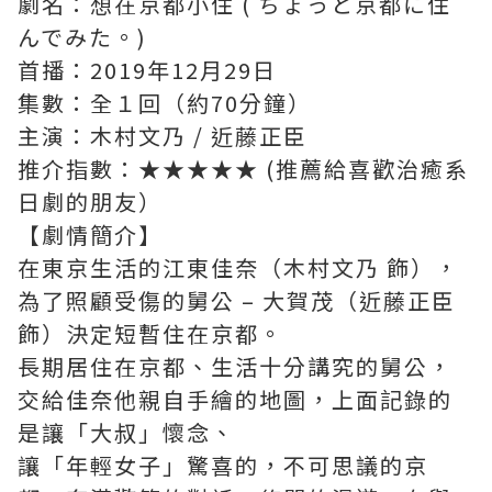
劇名：想在京都小住 ( ちょっと京都に住
んでみた。)
首播：2019年12月29日
集數：全１回（約70分鐘）
主演：木村文乃 / 近藤正臣
推介指數：★★★★★ (推薦給喜歡治癒系
日劇的朋友）
【劇情簡介】
在東京生活的江東佳奈（木村文乃 飾），
為了照顧受傷的舅公 – 大賀茂（近藤正臣
飾）決定短暫住在京都。
長期居住在京都、生活十分講究的舅公，
交給佳奈他親自手繪的地圖，上面記錄的
是讓「大叔」懷念、
讓「年輕女子」驚喜的，不可思議的京