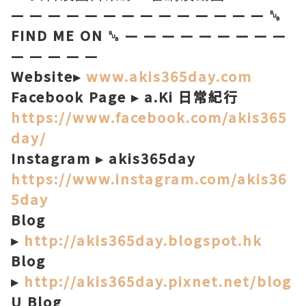
— — — — — — — — — — — — — — ␚
FIND ME ON ␚ — — — — — — — — —
— — — — —
Website▸
www.akis365day.com
Facebook Page ▸ a.Ki 日常紀行
https://www.facebook.com/akis365
day/
Instagram ▸ akis365day
https://www.instagram.com/akis36
5day
Blog
▸
http://akis365day.blogspot.hk
Blog
▸
http://akis365day.pixnet.net/blog
U Blog