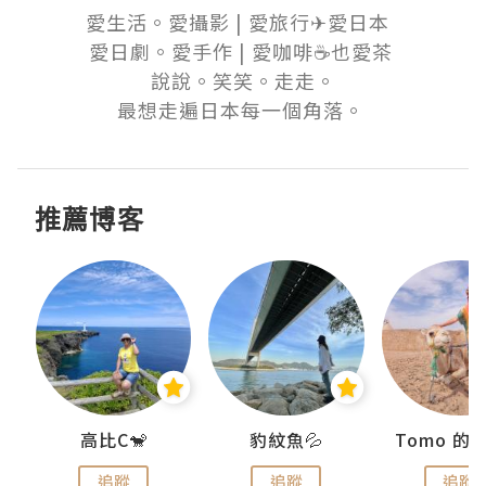
愛生活。愛攝影 | 愛旅行✈愛日本  

愛日劇。愛手作 | 愛咖啡☕也愛茶 

說說。笑笑。走走。

最想走遍日本每一個角落。 
推薦博客
)
高比C🐒
豹紋魚💦
追蹤
追蹤
追蹤