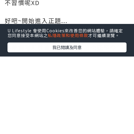
不習慣呢XD
好吧~開始進入正題...
U Lifestyle 會使用Cookies來改善您的網站體驗，請確定
您同意接受本網站之
私隱政策和使用條款
才可繼續瀏覽。
對上一次去東京已經是3年前，原定2020
年帶媽咪前往東京的賞櫻之旅也延至今年
我已閱讀及同意
才能進行。
在目黑川賞櫻可以說是我”人生中日本必
看的風景”列表之一，剛巧今年東京櫻花
期一再提早⋯
因為天氣變暖讓夜櫻成為了我這趟旅程最
最最期待的行程囉。
雖然中目黑不是第一次去，但是在中目黑
看到櫻花可以說是要很看緣份的，要知道