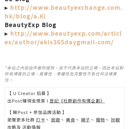
▸
http://www.beautyexchange.com.
hk/blog/a.Ki
BeautyExp Blog
▸
http://www.beautyexp.com/articl
es/author/akis365daygmail-com/
*本站之內容由作者所提供，並不代表本站的立場。因此本站對
所有博客的立場、真實性、準確性及完整性不負任何法律責
任。
【 U Creator 招募 】
出Post賺現金獎賞 l
登記《社群創作有價企劃》
【 睇Post + 參加品牌活動 】
瀏覽更多社群
打卡
丶
旅遊
丶
美食
丶
親子
丶
寵物
丶
扮靚
攻略
及
活動情報