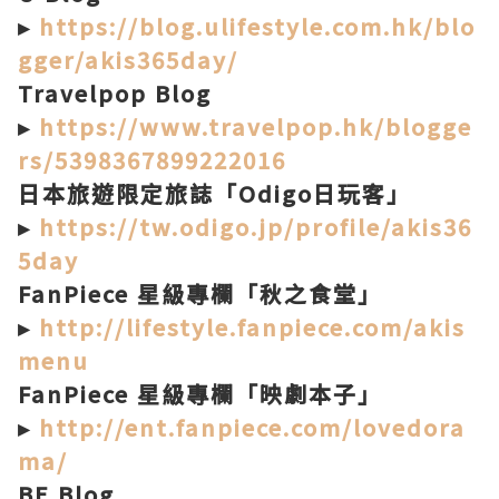
▸
https://blog.ulifestyle.com.hk/blo
gger/akis365day/
Travelpop Blog
▸
https://www.travelpop.hk/blogge
rs/5398367899222016
日本旅遊限定旅誌「Odigo日玩客」
▸
https://tw.odigo.jp/profile/akis36
5day
FanPiece 星級專欄「秋之食堂」
▸
http://lifestyle.fanpiece.com/akis
menu
FanPiece 星級專欄「映劇本子」
▸
http://ent.fanpiece.com/lovedora
ma/
BE Blog