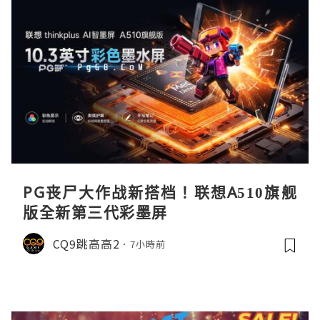
PG丧尸大作战新搭档！联想A510旗舰
版全新第三代彩墨屏
CQ9跳高高2
7小時前