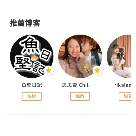
推薦博客
urnal
魚堅日記
思思賢 ChillMyBabe
rikala
追蹤
追蹤
追蹤