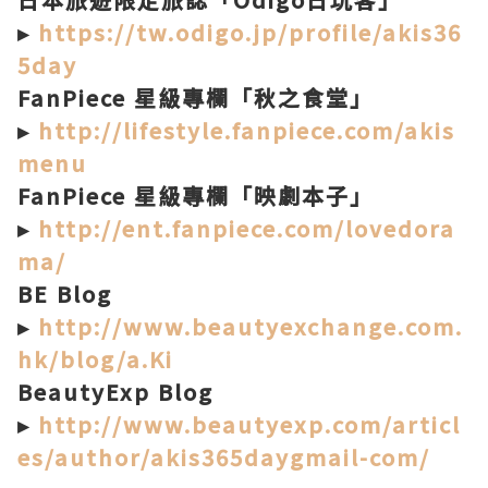
▸
https://tw.odigo.jp/profile/akis36
5day
FanPiece 星級專欄「秋之食堂」
▸
http://lifestyle.fanpiece.com/akis
menu
FanPiece 星級專欄「映劇本子」
▸
http://ent.fanpiece.com/lovedora
ma/
BE Blog
▸
http://www.beautyexchange.com.
hk/blog/a.Ki
BeautyExp Blog
▸
http://www.beautyexp.com/articl
es/author/akis365daygmail-com/