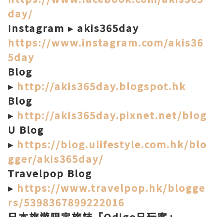
day/
Instagram ▸ akis365day
https://www.instagram.com/akis36
5day
Blog
▸
http://akis365day.blogspot.hk
Blog
▸
http://akis365day.pixnet.net/blog
U Blog
▸
https://blog.ulifestyle.com.hk/blo
gger/akis365day/
Travelpop Blog
▸
https://www.travelpop.hk/blogge
rs/5398367899222016
日本旅遊限定旅誌「Odigo日玩客」