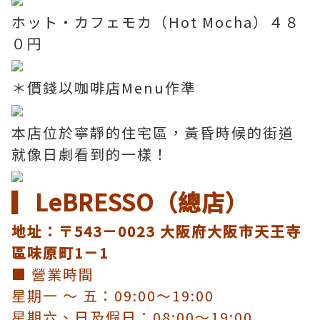
ホット・カフェモカ（Hot Mocha）４８
０円
＊價錢以咖啡店Menu作準
本店位於寧靜的住宅區，黃昏時候的街道
就像日劇看到的一樣！
▎LeBRESSO（總店）
地址：〒543－0023 大阪府大阪市天王寺
區味原町1－1
■ 營業時間
星期一 〜 五：09:00〜19:00
星期六、日及假日：08:00〜19:00