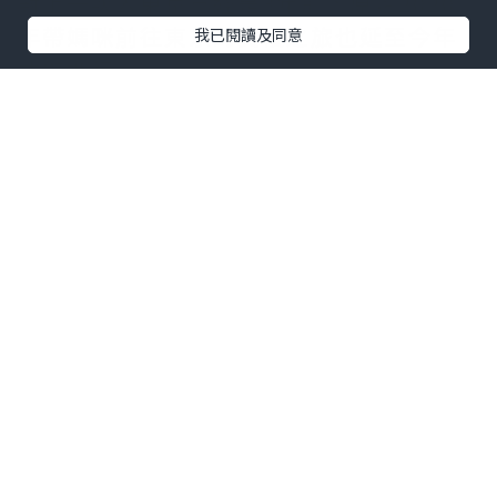
對上一次去東京已經是3年前，原定2020
年帶媽咪前往東京的賞櫻之旅也延至今年
我已閱讀及同意
才能進行。
在目黑川賞櫻可以說是我”人生中日本必
看的風景”列表之一，剛巧今年東京櫻花
期一再提早⋯
因為天氣變暖讓夜櫻成為了我這趟旅程最
最最期待的行程囉。
雖然中目黑不是第一次去，但是在中目黑
看到櫻花可以說是要很看緣份的，要知道
櫻花開花期都是看天氣，今年剛好撞上櫻
花開花期雖不是盛開但也開了5-7分左右，
對我來說已經是意外驚喜~第一次同家姐獨
自帶媽咪去旅行就讓她看到櫻花這應該也