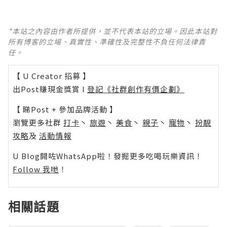
*本站之內容由作者所提供，並不代表本站的立場。因此本站對
所有博客的立場、真實性、準確性及完整性不負任何法律責
任。
【 U Creator 招募 】
出Post賺現金獎賞 l
登記《社群創作有價企劃》
【 睇Post + 參加品牌活動 】
瀏覽更多社群
打卡
丶
旅遊
丶
美食
丶
親子
丶
寵物
丶
扮靚
攻略
及
活動情報
U Blog開咗WhatsApp啦！發掘更多吃喝玩樂資訊！
Follow 我哋
！
相關話題