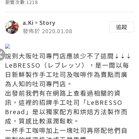
瀏覽次數:1218
a.Ki。Story
追蹤
發佈於 2020.01.08
說到大阪吐司專門店應該少不了這間⇣⇣⇣
LeBRESSO（レブレッソ），是一間以每
日新鮮製作手工吐司及咖啡作為賣點而廣
為人知的吐司專門店。
出發前我們有在網路上查看過相關的資
訊，這裡的招牌手工吐司「LeBRESSO
Bread」是以獨家配方和烘焙方法製作而
成，質感比較濕潤鬆軟。
一杯手工咖啡加上一塊吐司再搭配他們自