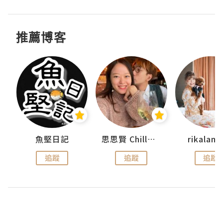
推薦博客
urnal
魚堅日記
思思賢 ChillMyBabe
rikala
追蹤
追蹤
追蹤