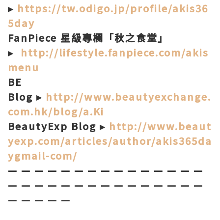
▸
https://tw.odigo.jp/profile/akis36
5day
FanPiece 星級專欄「秋之食堂」
▸
http://lifestyle.fanpiece.com/akis
menu
BE
Blog ▸
http://www.beautyexchange.
com.hk/blog/a.Ki
BeautyExp Blog ▸
http://www.beaut
yexp.com/articles/author/akis365da
ygmail-com/
— — — — — — — — — — — — — — —
— — — — — — — — — — — — — — —
— — — — —