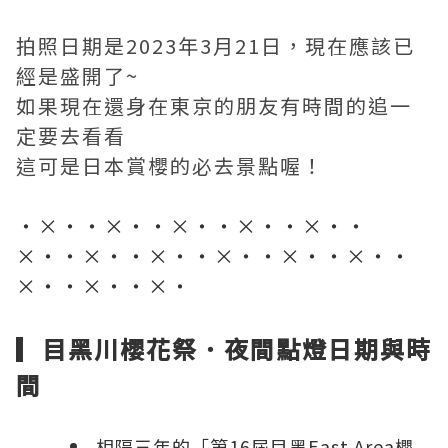
拍照日期是2023年3月21日，現在應該已
經是盛開了~
如果現在還身在東京的朋友有時間的追一
定要去看看
這可是日本賞櫻的必去景點喔！
・×・・×・・×・・×・・×・・
×・・×・・×・・×・・×・・×・・
×・・×・・×・
▎目黑川櫻花祭．夜間點燈日期與時
間
相隔三年的「第16屆目黑East Area櫻