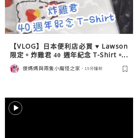
【VLOG】日本便利店必買 ♥ Lawson
限定。炸雞君 40 週年紀念 T-Shirt。C
oleman 聯乘晴雨兩用自動開合折疊
儍媽媽與兩隻小魔怪之家
15分鐘前
傘。與 Calbee / 湖池屋共同開發製作
薯片