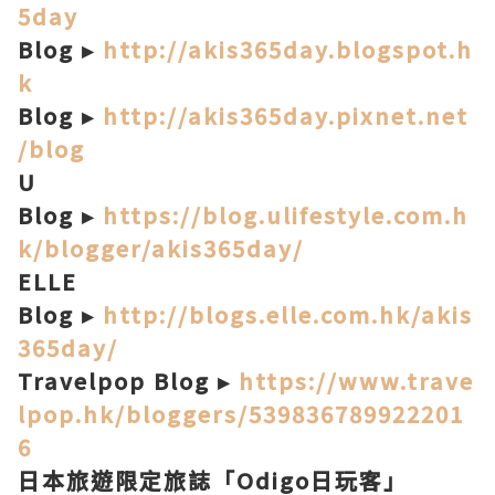
5day
Blog ▸
http://akis365day.blogspot.h
k
Blog ▸
http://akis365day.pixnet.net
/blog
U
Blog ▸
https://blog.ulifestyle.com.h
k/blogger/akis365day/
ELLE
Blog ▸
http://blogs.elle.com.hk/akis
365day/
Travelpop Blog ▸
https://www.trave
lpop.hk/bloggers/539836789922201
6
日本旅遊限定旅誌「Odigo日玩客」