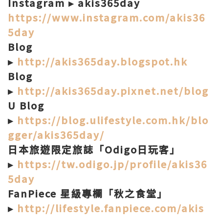
Instagram ▸ akis365day
https://www.instagram.com/akis36
5day
Blog
▸
http://akis365day.blogspot.hk
Blog
▸
http://akis365day.pixnet.net/blog
U Blog
▸
https://blog.ulifestyle.com.hk/blo
gger/akis365day/
日本旅遊限定旅誌「Odigo日玩客」
▸
https://tw.odigo.jp/profile/akis36
5day
FanPiece 星級專欄「秋之食堂」
▸
http://lifestyle.fanpiece.com/akis