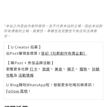
*本站之內容由作者所提供，並不代表本站的立場。因此本站對
所有博客的立場、真實性、準確性及完整性不負任何法律責
任。
【 U Creator 招募 】
出Post賺現金獎賞 l
登記《社群創作有價企劃》
【 睇Post + 參加品牌活動 】
瀏覽更多社群
打卡
丶
旅遊
丶
美食
丶
親子
丶
寵物
丶
扮靚
攻略
及
活動情報
U Blog開咗WhatsApp啦！發掘更多吃喝玩樂資訊！
Follow 我哋
！