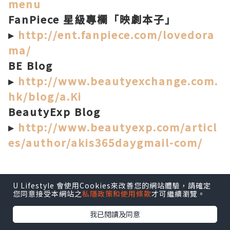
menu
FanPiece 星級專欄「映劇本子」
▸
http://ent.fanpiece.com/lovedora
ma/
BE Blog
▸
http://www.beautyexchange.com.
hk/blog/a.Ki
BeautyExp Blog
▸
http://www.beautyexp.com/articl
es/author/akis365daygmail-com/
U Lifestyle 會使用Cookies來改善您的網站體驗，請確定
*本站之內容由作者所提供，並不代表本站的立場。因此本站對
您同意接受本網站之
私隱政策和使用條款
才可繼續瀏覽。
所有博客的立場、真實性、準確性及完整性不負任何法律責
任。
我已閱讀及同意