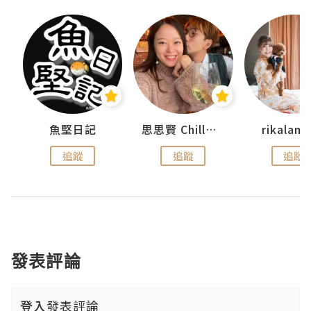
urnal
魚堅日記
思思賢 ChillMyBabe
rikala
追蹤
追蹤
追蹤
發表評論
登入
發表評論