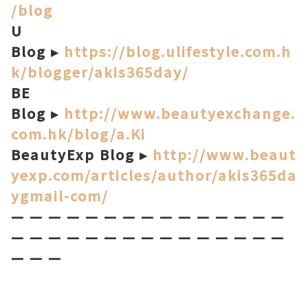
/blog
U
Blog ▸
https://blog.ulifestyle.com.h
k/blogger/akis365day/
BE
Blog ▸
http://www.beautyexchange.
com.hk/blog/a.Ki
BeautyExp Blog ▸
http://www.beaut
yexp.com/articles/author/akis365da
ygmail-com/
— — — — — — — — — — — — — — —
—
— —
— —
— — — — — — — — — —
— —
—