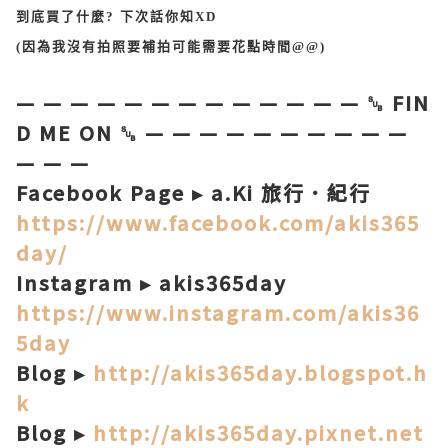
到底買了什麼? 下次話你知XD
(因為我沒有拍照要補拍可能需要花點時間@@)
— — — — — — — — — —
— — —
␚ FIN
D ME ON ␚
— — — — — — — — —
—
— — —
Facebook Page ▸ a.Ki 旅行．紀行
https://www.facebook.com/akis365
day/
Instagram ▸ akis365day
https://www.instagram.com/akis36
5day
Blog ▸
http://akis365day.blogspot.h
k
Blog ▸
http://akis365day.pixnet.net