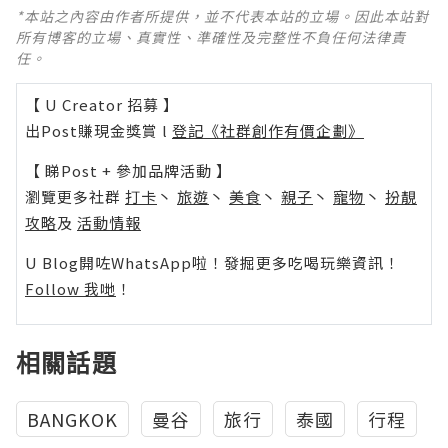
*本站之內容由作者所提供，並不代表本站的立場。因此本站對
所有博客的立場、真實性、準確性及完整性不負任何法律責
任。
【 U Creator 招募 】
出Post賺現金獎賞 l
登記《社群創作有價企劃》
【 睇Post + 參加品牌活動 】
瀏覽更多社群
打卡
丶
旅遊
丶
美食
丶
親子
丶
寵物
丶
扮靚
攻略
及
活動情報
U Blog開咗WhatsApp啦！發掘更多吃喝玩樂資訊！
Follow 我哋
！
相關話題
BANGKOK
曼谷
旅行
泰國
行程