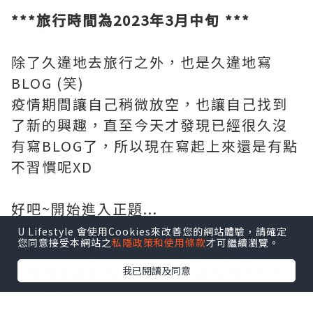
***旅行時間為2023年3月中旬 ***
除了久違地去旅行之外，也是久違地寫
BLOG (笑)
疫情期間讓自己稍微放空，也讓自己找到
了新的興趣，直至今天才發現已經很久沒
有寫BLOG了，所以現在寫起上來還是有點
不習慣呢XD
好吧~開始進入正題...
U Lifestyle 會使用Cookies來改善您的網站體驗，請確定
您同意接受本網站之
私隱政策和使用條款
才可繼續瀏覽。
對上一次去東京已經是3年前，原定2020
年帶媽咪前往東京的賞櫻之旅也延至今年
我已閱讀及同意
才能進行。