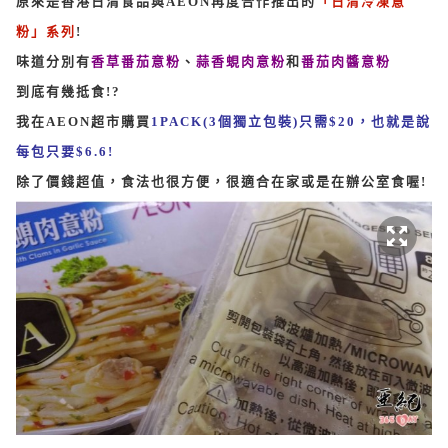
原來是香港日清食品與AEON再度合作推出的
「日清冷凍意
粉」系列
!
味道分別有
香草番茄意粉
、
蒜香蜆肉意粉
和
番茄肉醬意粉
到底有幾抵食!?
我在AEON超市購買
1PACK(3個獨立包裝)只需$20，也就是說
每包只要$6.6!
除了價錢超值，食法也很方便，很適合在家或是在辦公室食喔!