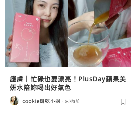
護膚｜忙碌也要漂亮！PlusDay蘋果美
妍水陪妳喝出好氣色
cookie餅乾小姐
6小時前