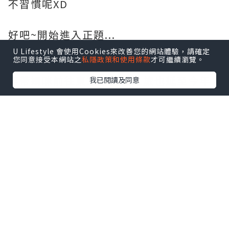
不習慣呢XD
好吧~開始進入正題...
U Lifestyle 會使用Cookies來改善您的網站體驗，請確定
您同意接受本網站之
私隱政策和使用條款
才可繼續瀏覽。
對上一次去東京已經是3年前，原定2020
年帶媽咪前往東京的賞櫻之旅也延至今年
我已閱讀及同意
才能進行。
在目黑川賞櫻可以說是我”人生中日本必
看的風景”列表之一，剛巧今年東京櫻花
期一再提早⋯
因為天氣變暖讓夜櫻成為了我這趟旅程最
最最期待的行程囉。
雖然中目黑不是第一次去，但是在中目黑
看到櫻花可以說是要很看緣份的，要知道