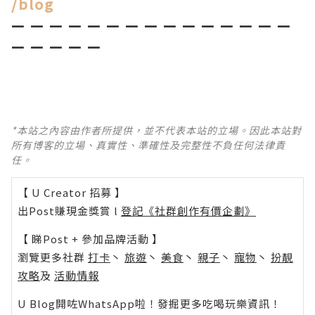
/blog
— — — — — — — — — — — — — — —
—
— —
— —
*本站之內容由作者所提供，並不代表本站的立場。因此本站對
所有博客的立場、真實性、準確性及完整性不負任何法律責
任。
【 U Creator 招募 】
出Post賺現金獎賞 l
登記《社群創作有價企劃》
【 睇Post + 參加品牌活動 】
瀏覽更多社群
打卡
丶
旅遊
丶
美食
丶
親子
丶
寵物
丶
扮靚
攻略
及
活動情報
U Blog開咗WhatsApp啦！發掘更多吃喝玩樂資訊！