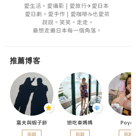
愛生活。愛攝影 | 愛旅行✈愛日本  

愛日劇。愛手作 | 愛咖啡☕也愛茶 

說說。笑笑。走走。

最想走遍日本每一個角落。 
推薦博客
窩夫與蝦子餅
戀吃車媽媽
Poye
追蹤
追蹤
追蹤