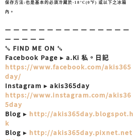
保存方法:也是基本的必須冷藏於-18°C(0℉) 或以下之冰箱
內。
— — — — — — — — — — — — — — —
—
— —
— —
␚ FIND ME ON ␚
Facebook Page ▸ a.Ki 私。日記
https://www.facebook.com/akis365
day/
Instagram ▸ akis365day
https://www.instagram.com/akis36
5day
Blog ▸
http://akis365day.blogspot.h
k
Blog ▸
http://akis365day.pixnet.net