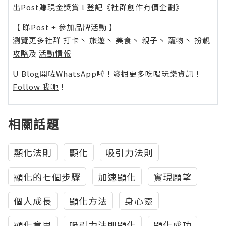
出Post賺現金獎賞 l
登記《社群創作有價企劃》
【 睇Post + 參加品牌活動 】
瀏覽更多社群
打卡
丶
旅遊
丶
美食
丶
親子
丶
寵物
丶
扮靚
攻略
及
活動情報
U Blog開咗WhatsApp啦！發掘更多吃喝玩樂資訊！
Follow 我哋
！
相關話題
顯化法則
顯化
吸引力法則
顯化的七個步驟
加速顯化
實現願望
個人成長
顯化方法
身心靈
顯化意思
吸引力法則顯化
顯化成功