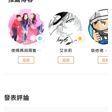
點滴
儍媽媽與兩隻小魔怪之家
艾米莉
追蹤
追蹤
追蹤
發表評論