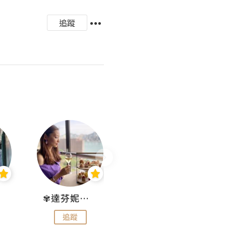
追蹤
✾達芬妮•愛孩子•愛生活✾
wendysugar享受生活gogogo
追蹤
追蹤