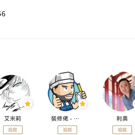
56
艾米莉
裝修佬 - 香港一站式網上裝修平台
利奧
追蹤
追蹤
追蹤