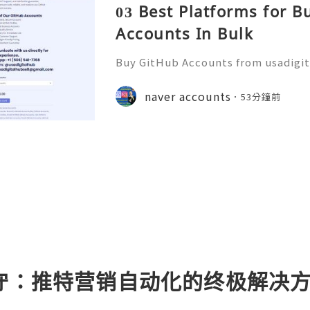
03 Best Platforms for 
Accounts In Bulk
Buy GitHub Accounts from usadigi
Fast & Reliable 24/7 Customer Su
pp :+1 (506) 541-7768 💫💎💲💫🌐✨
naver accounts
53分鐘前
b 💫💎💲💫🌐✨💎Discord: usadigital
值守：推特营销自动化的终极解决