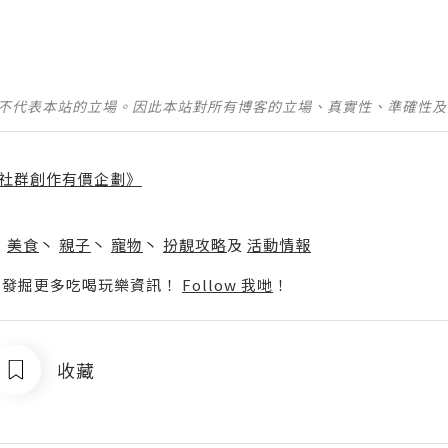
並不代表本站的立場。因此本站對所有博客的立場、真實性、準確性
社群創作有價企劃》
】
丶
美食
丶
親子
丶
寵物
丶
扮靚攻略
及
活動情報
p啦！發掘更多吃喝玩樂資訊！
Follow 我哋
！
收藏