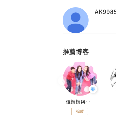
AK998
推薦博客
Hahakelly的生活點滴
儍媽媽與兩隻小魔怪之家
追蹤
追蹤