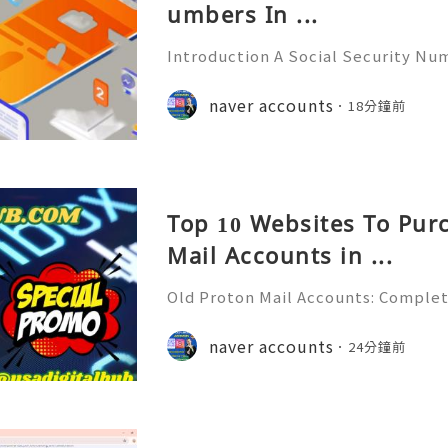
umbers In ...
Introduction A Social Security Num
e-digit identification number used
official identification, employment
naver accounts
18分鐘前
overnment-related pur
Top 10 Websites To Pur
Mail Accounts in ...
Old Proton Mail Accounts: Complet
ity, Features & Best Practices (202
liable 24/7 Customer Support 💫💎
naver accounts
24分鐘前
06) 541-7768 💫💎💲💫🌐✨💎Telegra