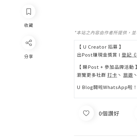
收藏
*本站之內容由作者所提供，
【 U Creator 招募 】
出Post賺現金獎賞 l
登記《
分享
【 睇Post + 參加品牌活動 
瀏覽更多社群
打卡
丶
旅遊
U Blog開咗WhatsAp
0個讚好