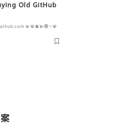
Buying Old GitHub
talhub.com 💫💎💲💫🌐✨💎
pport 💫💎💲💫🌐✨💎WhatsA
💎Telegram: @usadigitalhu
hub 💫💎💲💫🌐✨💎Email:us
方案