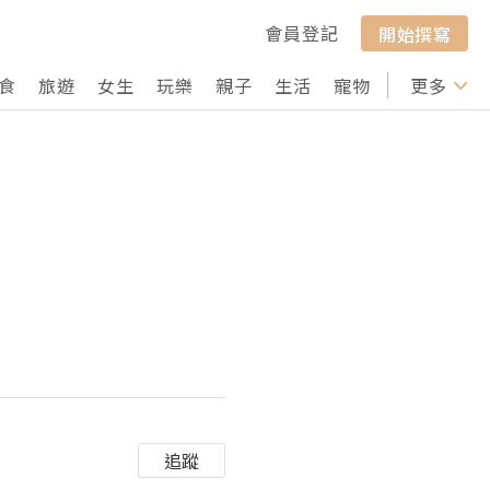
會員登記
開始撰寫
食
旅遊
女生
玩樂
親子
生活
寵物
行山
更多
打卡
法
追蹤