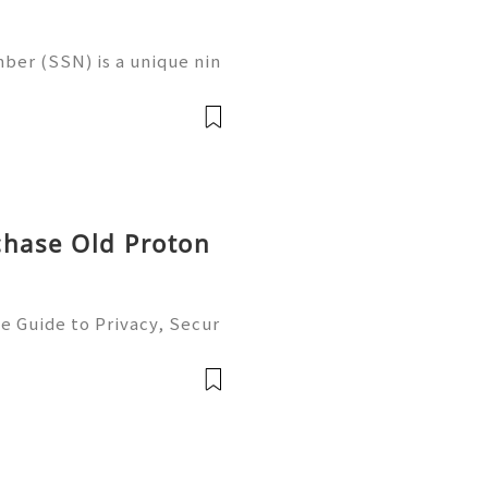
ber (SSN) is a unique nin
 in the United States for
 records, taxation, and g
chase Old Proton
e Guide to Privacy, Secur
6) 💫💎💲💫🌐✨💎Fast & Re
💲💫🌐✨💎WhatsApp :+1 (5
m: @usadig