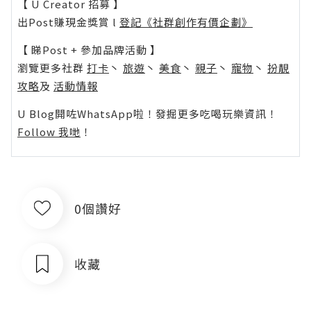
【 U Creator 招募 】
出Post賺現金獎賞 l
登記《社群創作有價企劃》
【 睇Post + 參加品牌活動 】
瀏覽更多社群
打卡
丶
旅遊
丶
美食
丶
親子
丶
寵物
丶
扮靚
攻略
及
活動情報
U Blog開咗WhatsApp啦！發掘更多吃喝玩樂資訊！
Follow 我哋
！
0個讚好
收藏