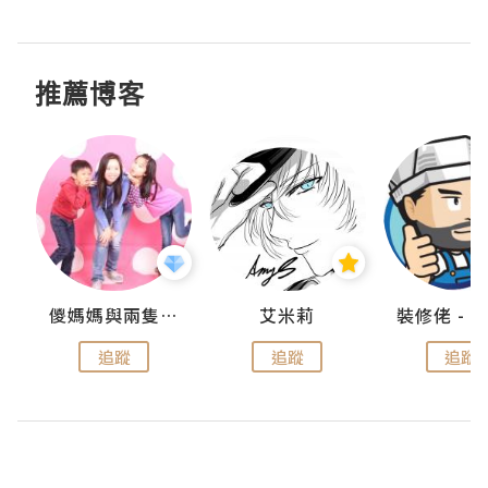
推薦博客
點滴
儍媽媽與兩隻小魔怪之家
艾米莉
追蹤
追蹤
追蹤