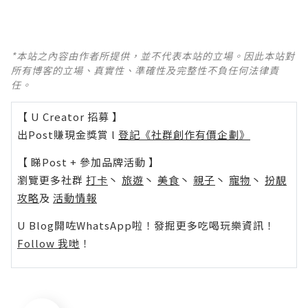
*本站之內容由作者所提供，並不代表本站的立場。因此本站對
所有博客的立場、真實性、準確性及完整性不負任何法律責
任。
【 U Creator 招募 】
出Post賺現金獎賞 l
登記《社群創作有價企劃》
【 睇Post + 參加品牌活動 】
瀏覽更多社群
打卡
丶
旅遊
丶
美食
丶
親子
丶
寵物
丶
扮靚
攻略
及
活動情報
U Blog開咗WhatsApp啦！發掘更多吃喝玩樂資訊！
Follow 我哋
！