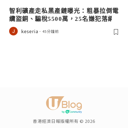
智利礦產走私黑產鏈曝光：粗暴拉倒電
纜盜銅、騙稅5500萬，25名嫌犯落網
keseria
45分鐘前
香港經濟日報版權所有 © 2026