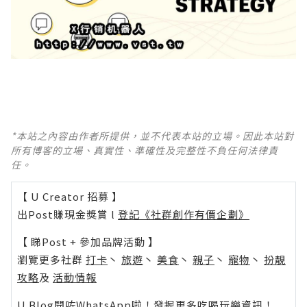
*本站之內容由作者所提供，並不代表本站的立場。因此本站對
所有博客的立場、真實性、準確性及完整性不負任何法律責
任。
【 U Creator 招募 】
出Post賺現金獎賞 l
登記《社群創作有價企劃》
【 睇Post + 參加品牌活動 】
瀏覽更多社群
打卡
丶
旅遊
丶
美食
丶
親子
丶
寵物
丶
扮靚
攻略
及
活動情報
U Blog開咗WhatsApp啦！發掘更多吃喝玩樂資訊！