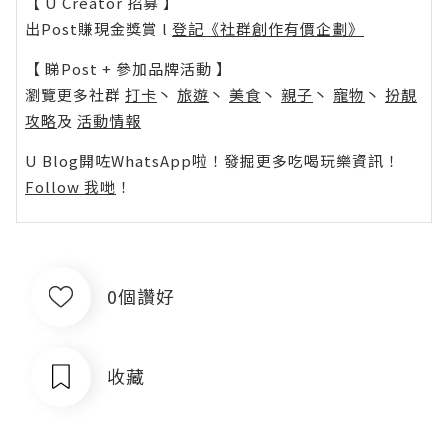
【 U Creator 招募 】
出Post賺現金獎賞 l
登記《社群創作有價企劃》
【 睇Post + 參加品牌活動 】
瀏覽更多社群
打卡
丶
旅遊
丶
美食
丶
親子
丶
寵物
丶
扮靚
攻略
及
活動情報
U Blog開咗WhatsApp啦！發掘更多吃喝玩樂資訊！
Follow 我哋
！
0個讚好
收藏