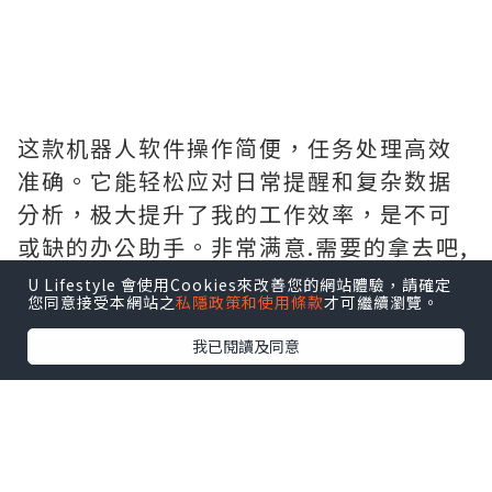
这款机器人软件操作简便，任务处理高效
准确。它能轻松应对日常提醒和复杂数据
分析，极大提升了我的工作效率，是不可
或缺的办公助手。非常满意.需要的拿去吧,
官网
http://www.vst.tw
U Lifestyle 會使用Cookies來改善您的網站體驗，請確定
您同意接受本網站之
私隱政策和使用條款
才可繼續瀏覽。
我已閱讀及同意