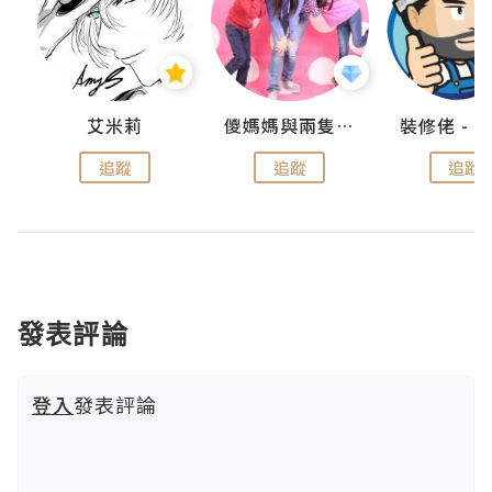
點滴
艾米莉
儍媽媽與兩隻小魔怪之家
追蹤
追蹤
追蹤
發表評論
登入
發表評論