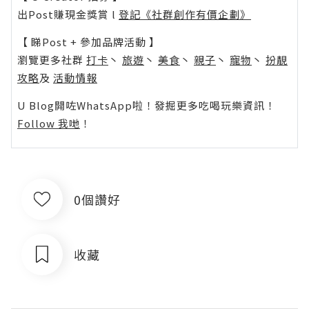
出Post賺現金獎賞 l
登記《社群創作有價企劃》
【 睇Post + 參加品牌活動 】
瀏覽更多社群
打卡
丶
旅遊
丶
美食
丶
親子
丶
寵物
丶
扮靚
攻略
及
活動情報
U Blog開咗WhatsApp啦！發掘更多吃喝玩樂資訊！
Follow 我哋
！
0個讚好
收藏