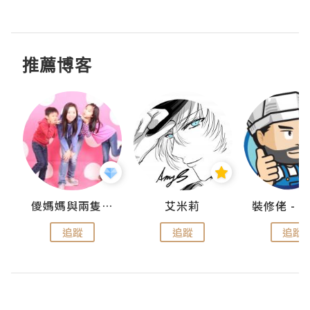
推薦博客
點滴
儍媽媽與兩隻小魔怪之家
艾米莉
追蹤
追蹤
追蹤