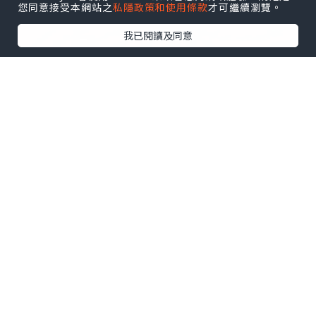
您同意接受本網站之
私隱政策和使用條款
才可繼續瀏覽。
我已閱讀及同意
*本站之內容由作者所提供，並不代表本站的立場。因此本站對
所有博客的立場、真實性、準確性及完整性不負任何法律責
任。