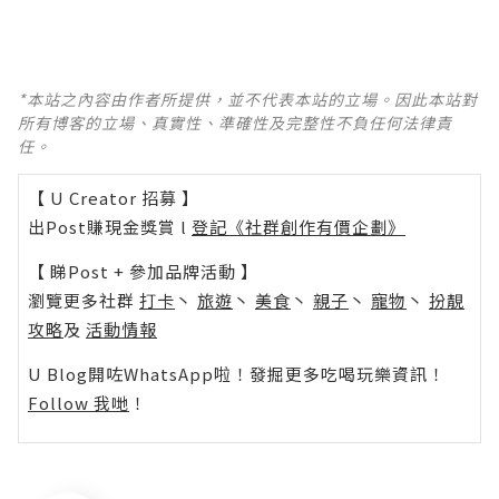
*本站之內容由作者所提供，並不代表本站的立場。因此本站對
所有博客的立場、真實性、準確性及完整性不負任何法律責
任。
【 U Creator 招募 】
出Post賺現金獎賞 l
登記《社群創作有價企劃》
【 睇Post + 參加品牌活動 】
瀏覽更多社群
打卡
丶
旅遊
丶
美食
丶
親子
丶
寵物
丶
扮靚
攻略
及
活動情報
U Blog開咗WhatsApp啦！發掘更多吃喝玩樂資訊！
Follow 我哋
！