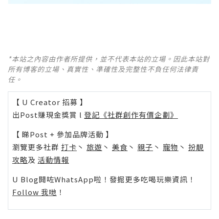
*本站之內容由作者所提供，並不代表本站的立場。因此本站對
所有博客的立場、真實性、準確性及完整性不負任何法律責
任。
【 U Creator 招募 】
出Post賺現金獎賞 l
登記《社群創作有價企劃》
【 睇Post + 參加品牌活動 】
瀏覽更多社群
打卡
丶
旅遊
丶
美食
丶
親子
丶
寵物
丶
扮靚
攻略
及
活動情報
U Blog開咗WhatsApp啦！發掘更多吃喝玩樂資訊！
Follow 我哋
！