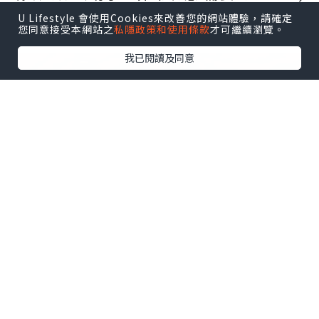
官网
http://www.vst.tw
U Lifestyle 會使用Cookies來改善您的網站體驗，請確定
您同意接受本網站之
私隱政策和使用條款
才可繼續瀏覽。
我已閱讀及同意
*本站之內容由作者所提供，並不代表本站的立場。因此本站對
所有博客的立場、真實性、準確性及完整性不負任何法律責
任。