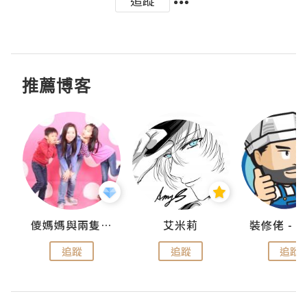
追蹤
推薦博客
點滴
儍媽媽與兩隻小魔怪之家
艾米莉
追蹤
追蹤
追蹤