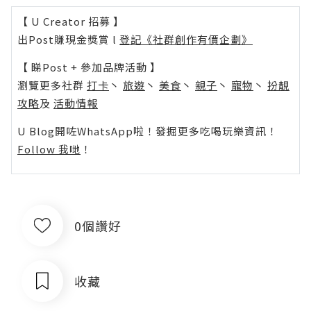
【 U Creator 招募 】
出Post賺現金獎賞 l
登記《社群創作有價企劃》
【 睇Post + 參加品牌活動 】
瀏覽更多社群
打卡
丶
旅遊
丶
美食
丶
親子
丶
寵物
丶
扮靚
攻略
及
活動情報
U Blog開咗WhatsApp啦！發掘更多吃喝玩樂資訊！
Follow 我哋
！
0個讚好
收藏