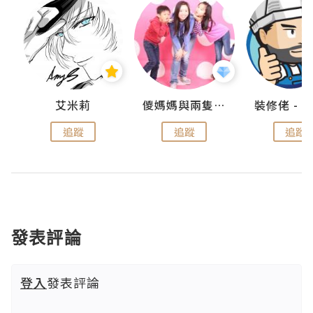
點滴
艾米莉
儍媽媽與兩隻小魔怪之家
追蹤
追蹤
追蹤
發表評論
登入
發表評論