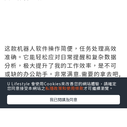
这款机器人软件操作简便，任务处理高效
准确。它能轻松应对日常提醒和复杂数据
分析，极大提升了我的工作效率，是不可
或缺的办公助手。非常满意.需要的拿去吧,
官网
http://www.vst.tw
U Lifestyle 會使用Cookies來改善您的網站體驗，請確定
您同意接受本網站之
私隱政策和使用條款
才可繼續瀏覽。
我已閱讀及同意