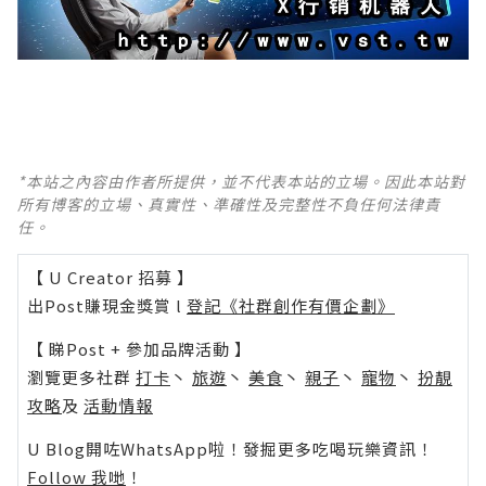
*本站之內容由作者所提供，並不代表本站的立場。因此本站對
所有博客的立場、真實性、準確性及完整性不負任何法律責
任。
【 U Creator 招募 】
出Post賺現金獎賞 l
登記《社群創作有價企劃》
【 睇Post + 參加品牌活動 】
瀏覽更多社群
打卡
丶
旅遊
丶
美食
丶
親子
丶
寵物
丶
扮靚
攻略
及
活動情報
U Blog開咗WhatsApp啦！發掘更多吃喝玩樂資訊！
Follow 我哋
！