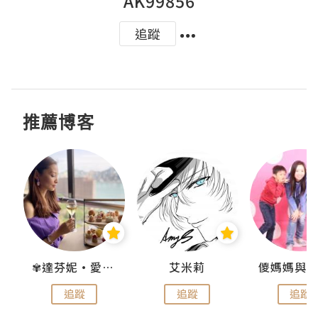
AK99856
追蹤
推薦博客
點滴
✾達芬妮•愛孩子•愛生活✾
艾米莉
追蹤
追蹤
追蹤