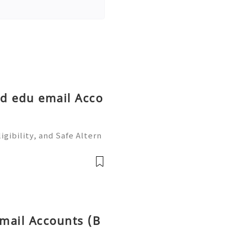
ld edu email Acco
igibility, and Safe Altern
️🔥✨ INSTANT REPLY GUARA
@getpvatop ⚡️📢👤🔔 Teleg
 Emai
tmail Accounts (B