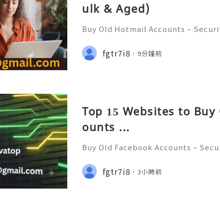
ulk & Aged)
Buy Old Hotmail Accounts – Securi
s, and Safe Alternatives (Complete
NT REPLY GUARANTEED ✨🔥⚡️🌐 ⚡️
fgtr7i8
9分鐘前
op ⚡️📢👤🔔 Telegram Username: @
Top 15 Websites to Buy
ounts ...
Buy Old Facebook Accounts – Secur
cerns, and Safe Alternatives (Compl
NSTANT REPLY GUARANTEED ✨🔥⚡️🌐
fgtr7i8
3小時前
tpvatop ⚡️📢👤🔔 Telegram Userna