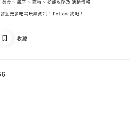
丶
美食
丶
親子
丶
寵物
丶
扮靚攻略
及
活動情報
p啦！發掘更多吃喝玩樂資訊！
Follow 我哋
！
收藏
56