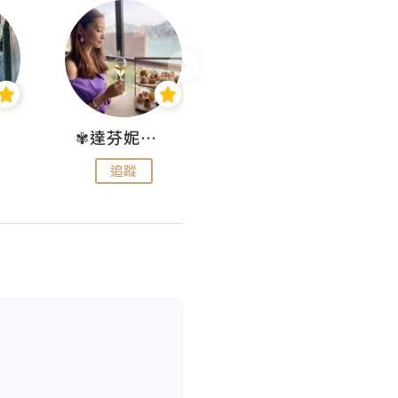
✾達芬妮•愛孩子•愛生活✾
wendysugar享受生活gogogo
追蹤
追蹤