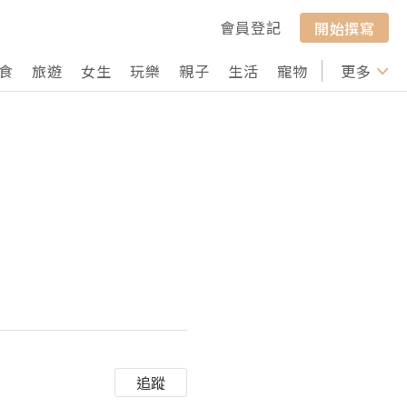
會員登記
開始撰寫
食
旅遊
女生
玩樂
親子
生活
寵物
行山
更多
打卡
追蹤