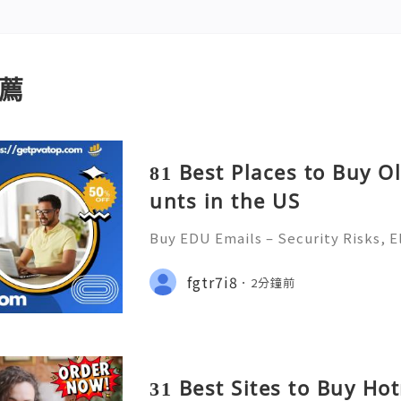
薦
81 Best Places to Buy O
unts in the US
Buy EDU Emails – Security Risks, El
atives (Complete Guide 2026) 🌐⚡
NTEED ✨🔥⚡️🌐 ⚡️📱💬🚀 Telegram: 
fgtr7i8
2分鐘前
ram Username: @getpvatop ⚡️📧💌
31 Best Sites to Buy Ho