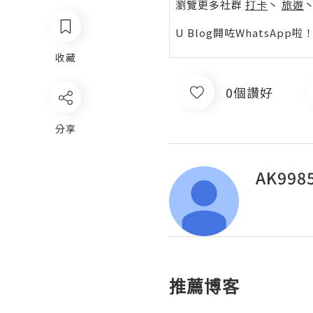
瀏覽更多社群
打卡
丶
旅遊
U Blog開咗WhatsAp
收藏
0個讚好
分享
AK998
推薦博客