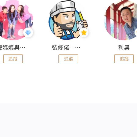
儍媽媽與兩隻小魔怪之家
裝修佬 - 香港一站式網上裝修平台
利奧
追蹤
追蹤
追蹤