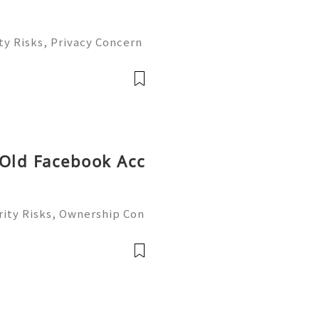
ty Risks, Privacy Concern
 Guide 2026) 🌐⚡️🔥✨ INSTA
💬🚀 Telegram: @getpvat
getpv
 Old Facebook Acc
ity Risks, Ownership Con
ete Guide 2026) 🌐⚡️🔥✨ I
 ⚡️📱💬🚀 Telegram: @ge
me: @ge