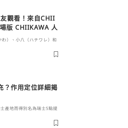
觀看！來自CHII
 CHIIKAWA 人
いかわ）、小八（ハチワレ）和
否很難想像會與恐怖故事有
秘密》（映画ちいかわ 人魚の
時候，突然收到一張傳單，邀
單的討伐任務就能獲得100
雖然水獺（ラッコ）覺得傳單
充？作用定位詳細揭
和瑞士產地而得別名為瑞士5點提
，在打之前先來瞭解它是什
填充效果嗎？結合它的產品定
獨特作用邏輯瑞士5點提升針是