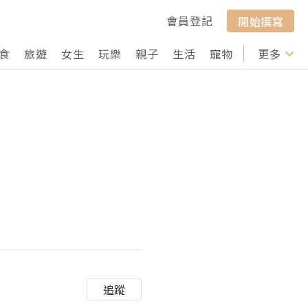
會員登記
開始撰寫
食
旅遊
女生
玩樂
親子
生活
寵物
行山
更多
打卡
追蹤