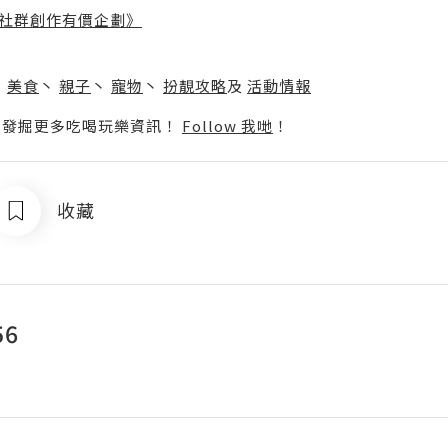
社群創作有價企劃》
】
丶
美食
丶
親子
丶
寵物
丶
扮靚攻略
及
活動情報
p啦！發掘更多吃喝玩樂資訊！
Follow 我哋
！
收藏
56