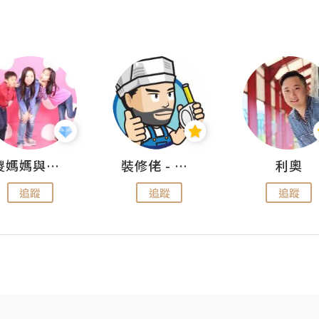
儍媽媽與兩隻小魔怪之家
裝修佬 - 香港一站式網上裝修平台
利奧
追蹤
追蹤
追蹤