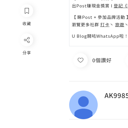
出Post賺現金獎賞 l
登記《
【 睇Post + 參加品牌活動 
收藏
瀏覽更多社群
打卡
丶
旅遊
U Blog開咗WhatsAp
分享
0個讚好
AK998