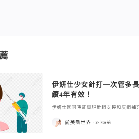
薦
伊妍仕少女針打一次管多
續4年有效！
伊妍仕因同時能實現骨相支撐和皮相補
緊致有彈性的年輕面容，所以又稱為少
非永久，伊妍仕少女針打一次管多長時
愛美新世界
3小時前
分邏輯和不同劑型的差異說起。1.區別
和僅做表層修飾填充、吸收後就快速恢
妍仕Ellansé為再生材料的膠原蛋白