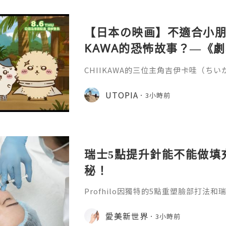
重成分的協同作用：CMC凝膠載體
【日本の映画】不適合小朋友
KAWA的恐怖故事？—《劇場版
魚島的秘密》
CHIIKAWA的三位主角吉伊卡哇（ち
兔兔（ウサギ）的外型都非常可愛，是
關？《劇場版 CHIIKAWA 人魚島的
UTOPIA
3小時前
島のひみつ）講述兔兔在草地上休息的
請他們到特別的島嶼，只要在島上完成簡
倍報酬，更有免費的限定拉麵與甜品，
的內容有點奇怪，不過最後還
瑞士5點提升針能不能做填
秘！
Profhilo因獨特的5點重塑臉部打法
升針。在世界範圍內收穫了不少好口碑
麼？它有什麼效果？瑞士5點提升針有
愛美新世界
3小時前
位就能得到清晰的答案。1.生物重塑的