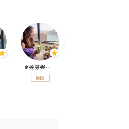
✾達芬妮•愛孩子•愛生活✾
wendysugar享受生活gogogo
追蹤
追蹤