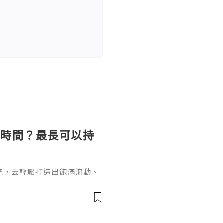
長時間？最長可以持
充，去輕鬆打造出飽滿流動、
女針。打針能長效維持效果卻
間？這個問題要從它的核心成
於普通玻尿酸的長效再生邏輯
復原樣的普通玻尿酸不同，伊
增生劑，少女針的長效性來自雙