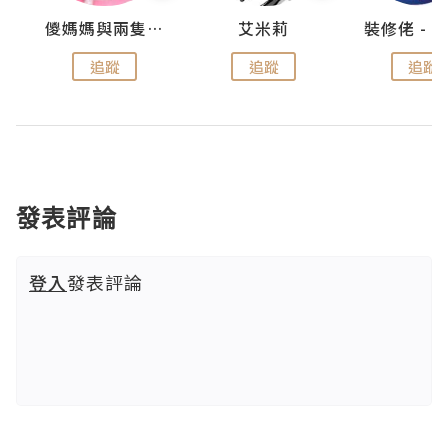
點滴
儍媽媽與兩隻小魔怪之家
艾米莉
追蹤
追蹤
追蹤
發表評論
登入
發表評論