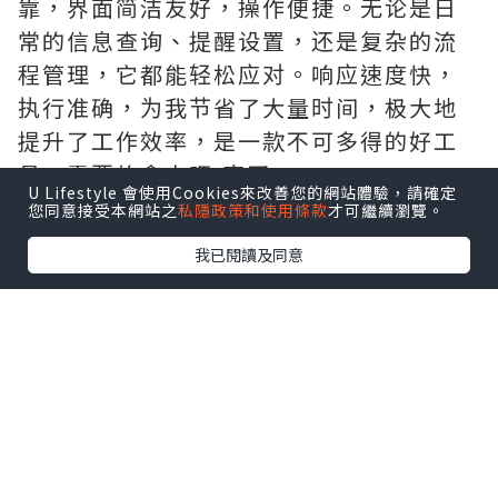
靠，界面简洁友好，操作便捷。无论是日
常的信息查询、提醒设置，还是复杂的流
程管理，它都能轻松应对。响应速度快，
执行准确，为我节省了大量时间，极大地
提升了工作效率，是一款不可多得的好工
具。需要的拿去吧,官网
U Lifestyle 會使用Cookies來改善您的網站體驗，請確定
http://www.vst.tw
您同意接受本網站之
私隱政策和使用條款
才可繼續瀏覽。
我已閱讀及同意