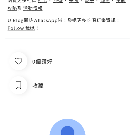
瀏覽更多社群
打卡
丶
旅遊
丶
美食
丶
親子
丶
寵物
丶
扮靚
攻略
及
活動情報
U Blog開咗WhatsApp啦！發掘更多吃喝玩樂資訊！
Follow 我哋
！
0個讚好
收藏