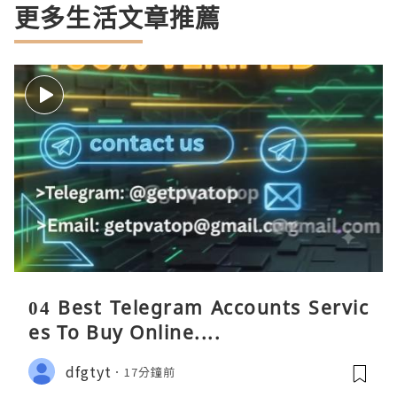
更多生活文章推薦
04 Best Telegram Accounts Servic
es To Buy Online....
dfgtyt
17分鐘前