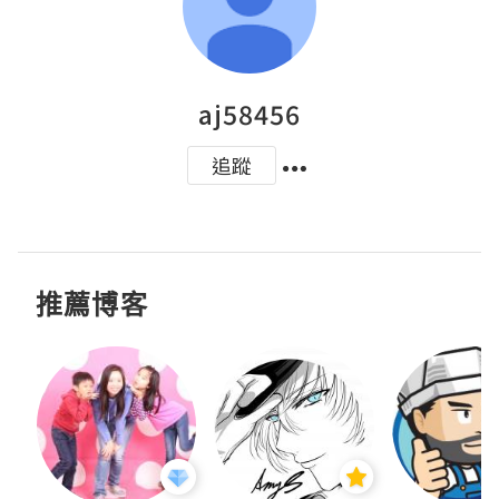
aj58456
追蹤
推薦博客