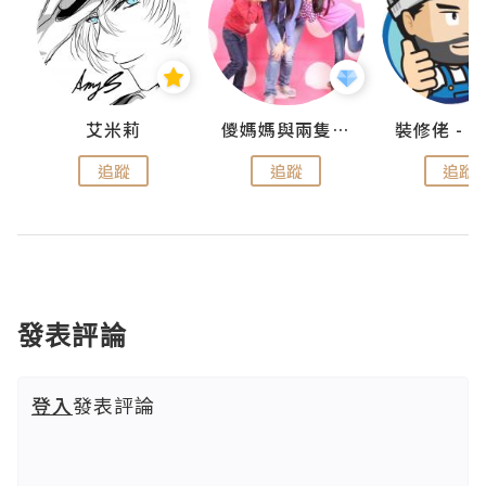
點滴
艾米莉
儍媽媽與兩隻小魔怪之家
追蹤
追蹤
追蹤
發表評論
登入
發表評論