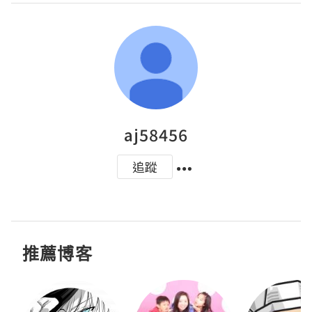
aj58456
追蹤
推薦博客