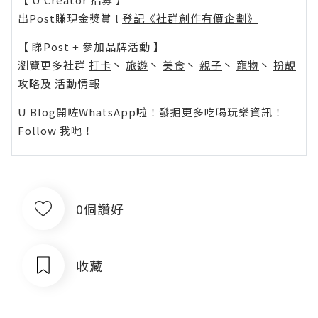
出Post賺現金獎賞 l
登記《社群創作有價企劃》
【 睇Post + 參加品牌活動 】
瀏覽更多社群
打卡
丶
旅遊
丶
美食
丶
親子
丶
寵物
丶
扮靚
攻略
及
活動情報
U Blog開咗WhatsApp啦！發掘更多吃喝玩樂資訊！
Follow 我哋
！
0個讚好
收藏