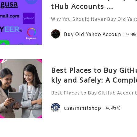
tHub Accounts ...
Why You Should Never Buy Old Yah
ntinues to be used by millions of 
onal communication, business cor
Buy Old Yahoo Accoun
4小時
ccount recovery. Because of
Best Places to Buy Git
kly and Safely: A Compl
Best Places to Buy GitHub Accounts
mplete Guide GitHub has become o
t platforms for software develope
usasmmitshop
4小時前
s, open-source communities, s