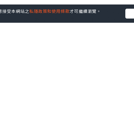
，需要创造吸引人的内容。首先，了解目标受众的
您同意接受本網站之
私隱政策和使用條款
才可繼續瀏覽。
增加可见度。最后，通过分享有价值的信息、娱乐
到了让我的工作更高效。它的自动化任务处理功能
日常的信息查询、提醒设置，还是复杂的流程管理
我节省了大量时间，极大地提升了工作效率，是一
//www.vst.tw