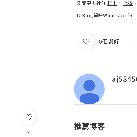
瀏覽更多社群
打卡
丶
旅遊
U Blog開咗WhatsAp
0個讚好
aj5845
推薦博客
0