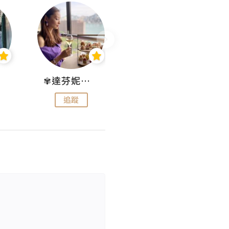
✾達芬妮•愛孩子•愛生活✾
wendysugar享受生活gogogo
追蹤
追蹤