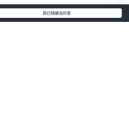
兴趣和需求。其次，使用
我已閱讀及同意
内容和互动活动来吸引关
精准可靠，界面简洁友
，它都能轻松应对。响应
款不可多得的好工具。需