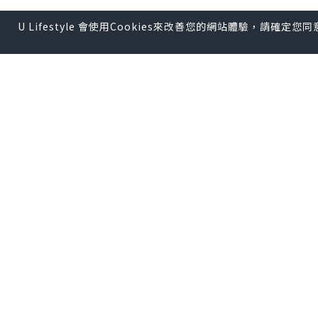
为了在推特上成功营销
U Lifestyle 會使用Cookies來改善您的網站體驗，請確定
相关的关键词和标签来
注者。
这款机器人软件真正做
好，操作便捷。无论是
速度快，执行准确，为
要的拿去吧,官网
http: