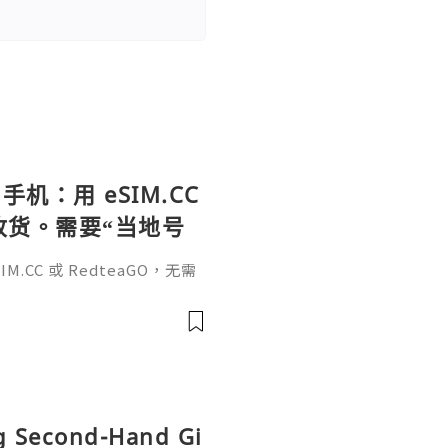
手机：用 eSIM.CC
待收货。需要“当地号
、外卖、客户联
.CC 或 RedteaGO，无需
（明确提供通话短信套
信”（如打车、外卖、客户联
通话短信套餐）。长期多国移动办
Xesim，一次收货长期使用，
tps://esim.redteag
ng Second-Hand Gi