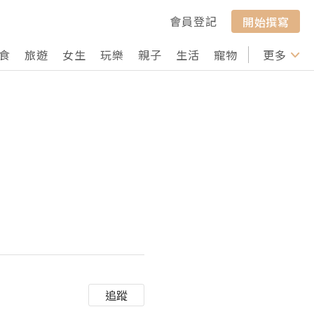
會員登記
開始撰寫
食
旅遊
女生
玩樂
親子
生活
寵物
行山
更多
打卡
追蹤