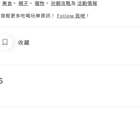
丶
美食
丶
親子
丶
寵物
丶
扮靚攻略
及
活動情報
p啦！發掘更多吃喝玩樂資訊！
Follow 我哋
！
收藏
6