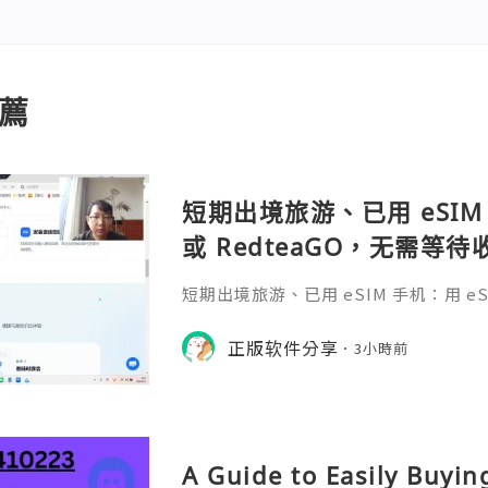
薦
短期出境旅游、已用 eSIM 
或 RedteaGO，无需等
码 + 通话短信”（如打车
短期出境旅游、已用 eSIM 手机：用 eSIM
络）：优先 RedteaGO
等待收货。需要“当地号码 + 通话短
络）：优先 RedteaGO（明确提供
正版软件分享
餐）。长
3小時前
公数字游民，或手机不支持 eSIM：用 
方便在不同国家切换号码与套餐 全球流量卡 ht
o.com/?c=q4apir8k
A Guide to Easily Buyi