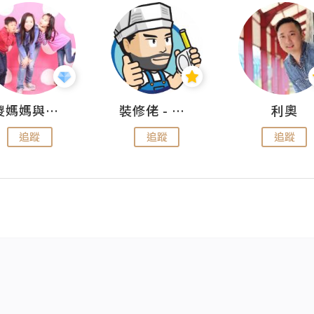
儍媽媽與兩隻小魔怪之家
裝修佬 - 香港一站式網上裝修平台
利奧
追蹤
追蹤
追蹤