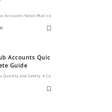
oo Accounts Yahoo Mail co
people worldwide for pers
respondence, and online a
前
Hub Accounts Quic
ete Guide
 Quickly and Safely: A Co
ne of the most importan
rs, programmers, startup