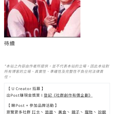
待續
*本站之內容由作者所提供，並不代表本站的立場。因此本站對
所有博客的立場、真實性、準確性及完整性不負任何法律責
任。
【 U Creator 招募 】
出Post賺現金獎賞 l
登記《社群創作有價企劃》
【 睇Post + 參加品牌活動 】
瀏覽更多社群
打卡
丶
旅遊
丶
美食
丶
親子
丶
寵物
丶
扮靚