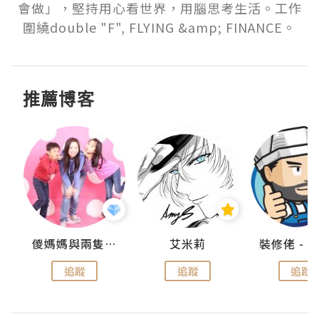
會做」，堅持用心看世界，用腦思考生活。工作
圍繞double "F", FLYING &amp; FINANCE。
推薦博客
點滴
儍媽媽與兩隻小魔怪之家
艾米莉
追蹤
追蹤
追蹤