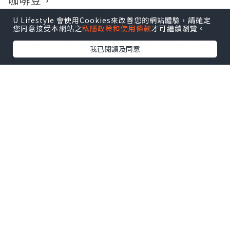
咖啡豆，
但現在我卻絲毫想不起，
U Lifestyle 會使用Cookies來改善您的網站體驗，請確定
您同意接受本網站之
私隱政策和使用條款
才可繼續瀏覽。
那些甜酸苦辣的分別。
這一刻，只要被滿滿的咖啡餘香包圍已夠
我已閱讀及同意
幸福。
那是我們剛在一起，
某個週末下午的南丫島。
*本站之內容由作者所提供，並不代表本站的立場。因此本站對
所有博客的立場、真實性、準確性及完整性不負任何法律責
任。
【 U Creator 招募 】
出Post賺現金獎賞 l
登記《社群創作有價企劃》
【 睇Post + 參加品牌活動 】