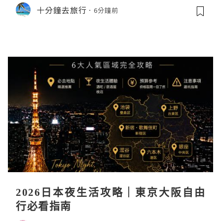
味自助餐、免費米奇+公主合照放題 ｜
十分鐘去旅行
6分鐘前
Staycation Hong Kong Disneyland
Hotel
2026日本夜生活攻略｜東京大阪自由
行必看指南