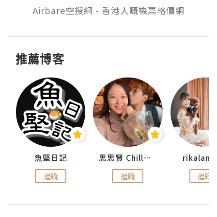
Airbare空搜網 - 香港人嘅機票格價網
推薦博客
urnal
魚堅日記
思思賢 ChillMyBabe
rikala
追蹤
追蹤
追蹤