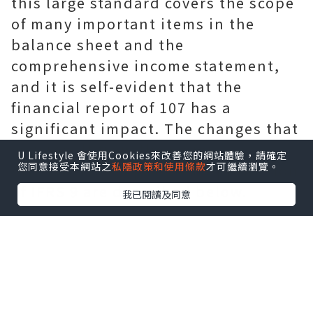
this large standard covers the scope
of many important items in the
balance sheet and the
comprehensive income statement,
and it is self-evident that the
financial report of 107 has a
significant impact. The changes that
may result from the major
U Lifestyle 會使用Cookies來改善您的網站體驗，請確定
您同意接受本網站之
私隱政策和使用條款
才可繼續瀏覽。
provisions and practical application
of IFRS 9 are described below.
我已閱讀及同意
Introduction of IFRS 9
The standard content of IFRS 9
covers the life of financial
instruments, the recognition and