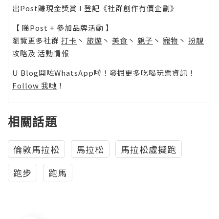
出Post賺現金獎賞 l
登記《社群創作有價企劃》
【 睇Post + 參加品牌活動 】
瀏覽更多社群
打卡
丶
旅遊
丶
美食
丶
親子
丶
寵物
丶
扮靚
攻略
及
活動情報
U Blog開咗WhatsApp啦！發掘更多吃喝玩樂資訊！
Follow 我哋
！
相關話題
倫敦馬拉松
馬拉松
馬拉松虛擬跑
跑步
跑馬