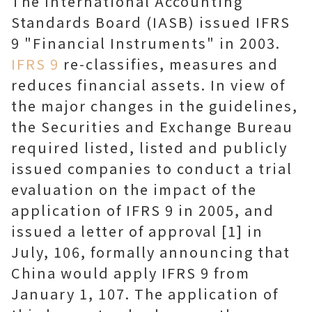
The International Accounting
Standards Board (IASB) issued IFRS
9 "Financial Instruments" in 2003.
IFRS 9
re-classifies, measures and
reduces financial assets. In view of
the major changes in the guidelines,
the Securities and Exchange Bureau
required listed, listed and publicly
issued companies to conduct a trial
evaluation on the impact of the
application of IFRS 9 in 2005, and
issued a letter of approval [1] in
July, 106, formally announcing that
China would apply IFRS 9 from
January 1, 107. The application of