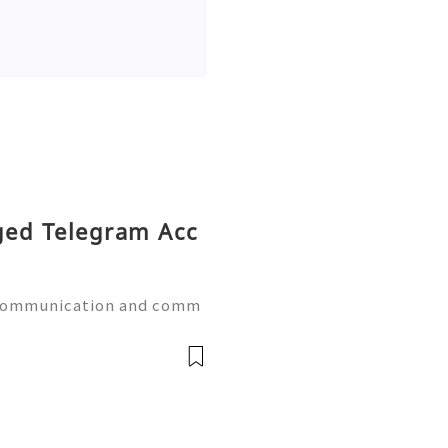
Aged Telegram Acc
 communication and comm
sses, marketers, creator
es throughout the United