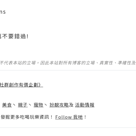
ns
萬不要錯過!
並不代表本站的立場。因此本站對所有博客的立場、真實性、準確性
社群創作有價企劃》
】
丶
美食
丶
親子
丶
寵物
丶
扮靚攻略
及
活動情報
p啦！發掘更多吃喝玩樂資訊！
Follow 我哋
！