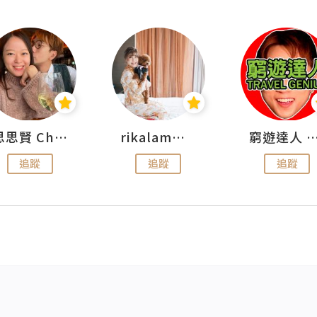
思思賢 ChillMyBabe
rikalammm
窮遊達人 Mr.TravelGe
追蹤
追蹤
追蹤