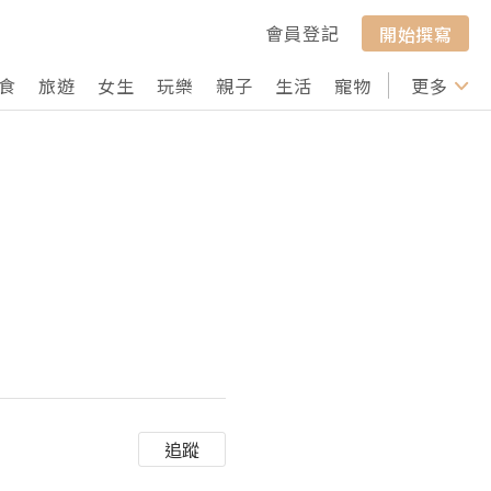
會員登記
開始撰寫
食
旅遊
女生
玩樂
親子
生活
寵物
行山
更多
打卡
追蹤