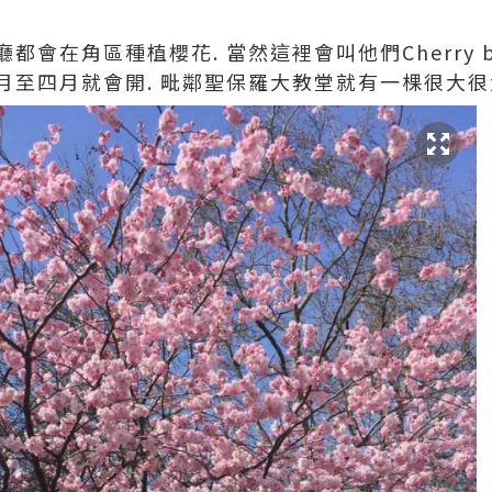
會在角區種植櫻花. 當然這裡會叫他們Cherry bl
樣三月至四月就會開. 毗鄰聖保羅大教堂就有一棵很大很