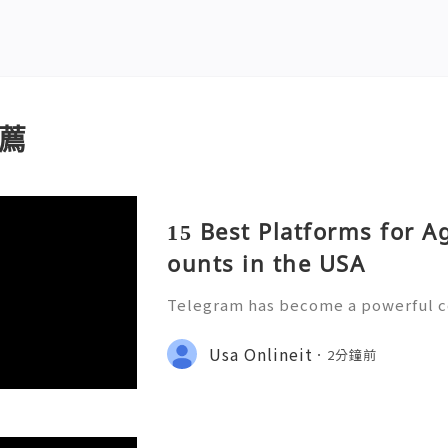
薦
15 Best Platforms for 
ounts in the USA
Telegram has become a powerful
unity-building platform for busine
s, agencies, and online communiti
Usa Onlineit
2分鐘前
States. As more organizations u