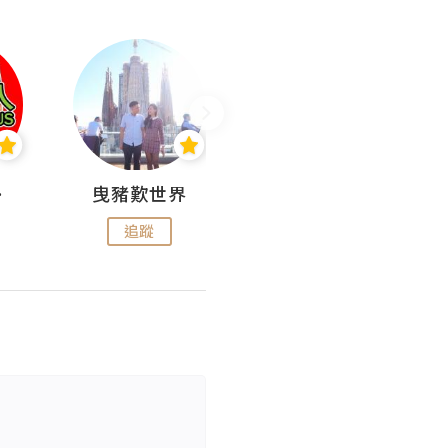
nius
曳豬歎世界
Koalascities (^O^)! @ UTravel
追蹤
追蹤