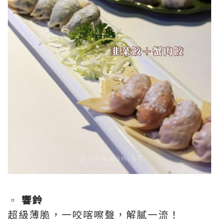
▫️
響鈴
超級薄脆，一咬喀嚓聲，解膩一流！