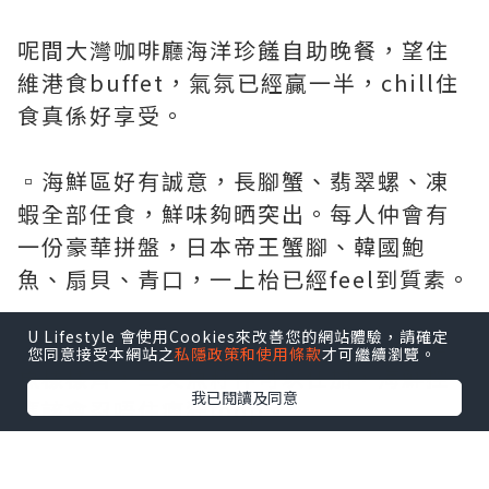
呢間大灣咖啡廳海洋珍饈自助晚餐，望住
維港食buffet，氣氛已經贏一半，chill住
食真係好享受。
▫️海鮮區好有誠意，長腳蟹、翡翠螺、凍
蝦全部任食，鮮味夠晒突出。每人仲會有
一份豪華拼盤，日本帝王蟹腳、韓國鮑
魚、扇貝、青口，一上枱已經feel到質素。
U Lifestyle 會使用Cookies來改善您的網站體驗，請確定
▫️刺身區都唔簡單，帶子、八爪魚、吞拿
您同意接受本網站之
私隱政策和使用條款
才可繼續瀏覽。
魚樣樣齊，三文魚籽仲可以任加，海鮮控
我已閱讀及同意
應該會忍唔住瘋狂loop。
▫️熱盤都有驚喜，原條海鱸魚夠晒鮮，小