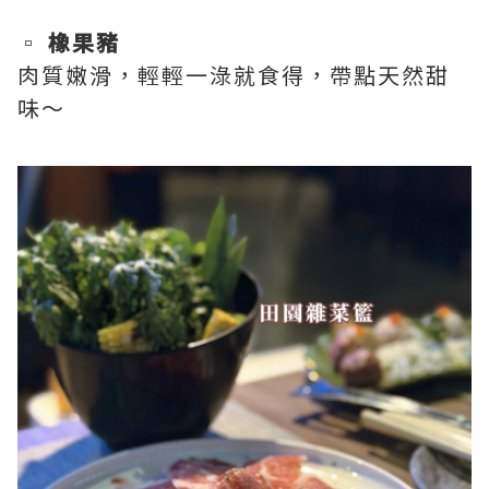
▫️
橡果豬
肉質嫩滑，輕輕一淥就食得，帶點天然甜
味～