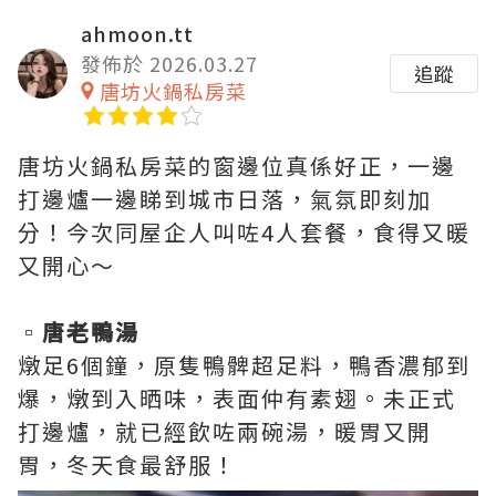
ahmoon.tt
發佈於 2026.03.27
追蹤
唐坊火鍋私房菜
唐坊火鍋私房菜的窗邊位真係好正，一邊
打邊爐一邊睇到城市日落，氣氛即刻加
分！今次同屋企人叫咗4人套餐，食得又暖
又開心～
▫️
唐老鴨湯
燉足6個鐘，原隻鴨髀超足料，鴨香濃郁到
爆，燉到入晒味，表面仲有素翅。未正式
打邊爐，就已經飲咗兩碗湯，暖胃又開
胃，冬天食最舒服！