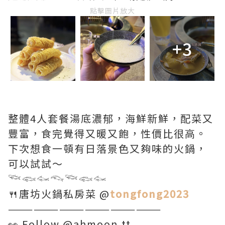
點擊圖片放大
+3
整體4人套餐湯底濃郁，海鮮新鮮，配菜又
豐富，食完覺得又暖又飽，性價比很高。
下次想食一頓有日落景色又夠味的火鍋，
可以試試～
𓆝𓆟𓆜𓆞𓆝𓆟𓆜
🍴唐坊火鍋私房菜 @
tongfong2023
——————————————————
👀 Follow @ahmoon.tt