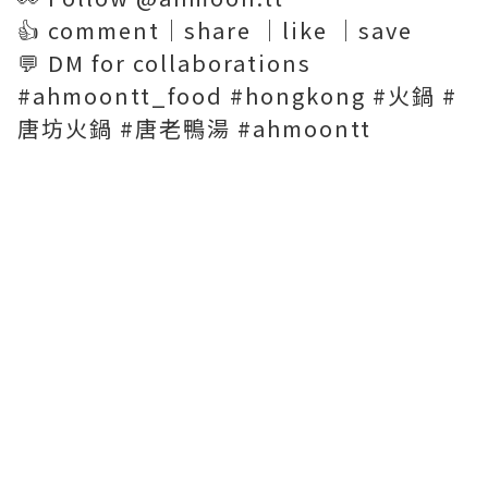
👍 comment｜share ｜like ｜save
💬 DM for collaborations
#ahmoontt_food #hongkong #火鍋 #
唐坊火鍋 #唐老鴨湯 #ahmoontt