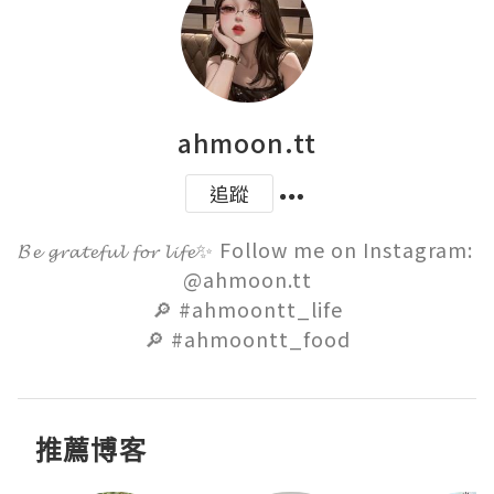
ahmoon.tt
追蹤
𝓑𝓮 𝓰𝓻𝓪𝓽𝓮𝓯𝓾𝓵 𝓯𝓸𝓻 𝓵𝓲𝓯𝓮✨ Follow me on Instagram: 
@ahmoon.tt

🔎 #ahmoontt_life

🔎 #ahmoontt_food
推薦博客