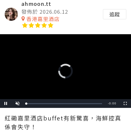
ahmoon.tt
發佈於 2026.06.12
追蹤
香港嘉里酒店
Video
Player
is
loading.
Remaining
-
0:00
Loaded
:
Pause
Unmute
Fullscre
0%
Time
紅磡嘉里酒店buffet有新驚喜，海鮮控真
係會失守！