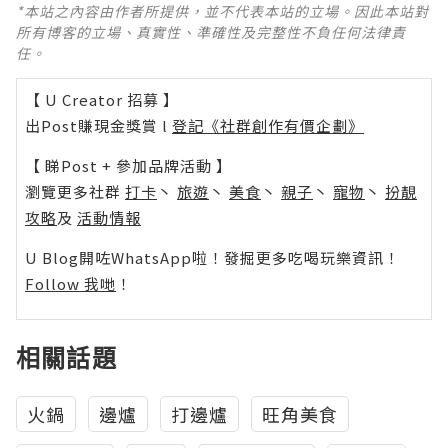
*本站之內容由作者所提供，並不代表本站的立場。因此本站對
所有博客的立場、真實性、準確性及完整性不負任何法律責
任。
【 U Creator 招募 】
出Post賺現金獎賞 l
登記《社群創作有價企劃》
【 睇Post + 參加品牌活動 】
瀏覽更多社群
打卡
丶
旅遊
丶
美食
丶
親子
丶
寵物
丶
扮靚
攻略
及
活動情報
U Blog開咗WhatsApp啦！發掘更多吃喝玩樂資訊！
Follow 我哋
！
相關話題
火鍋
邊爐
打邊爐
旺角美食