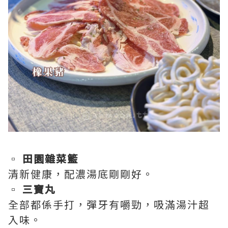
▫️
田園雜菜籃
清新健康，配濃湯底剛剛好。
▫️
三寶丸
全部都係手打，彈牙有嚼勁，吸滿湯汁超
入味。