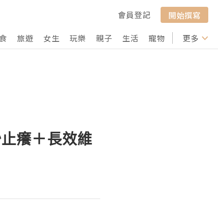
會員登記
開始撰寫
食
旅遊
女生
玩樂
親子
生活
寵物
行山
更多
打卡
秒止癢＋長效維