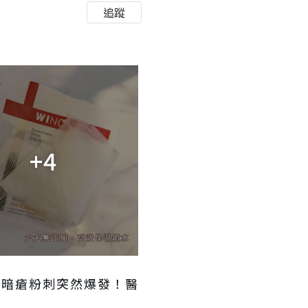
追蹤
+4
、暗瘡粉刺突然爆發！醫