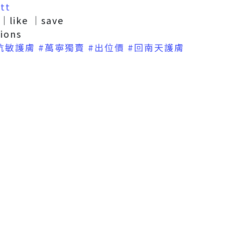
tt
｜like ｜save
tions
抗敏護膚
#萬寧獨賣
#出位價
#回南天護膚