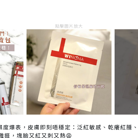
點擊圖片放大
氣濕度爆表，皮膚即刻唔穩定：泛紅敏感、乾癢紅腫
難捱，塊臉又紅又刺又熱😩