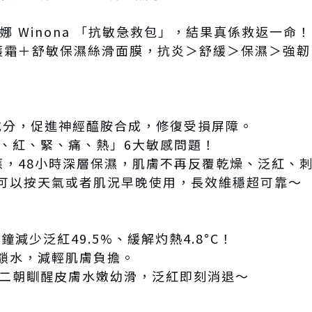
娜 Winona 「抗敏急救包」，結果真係救返一命！
護霜＋舒敏保濕絲滑面膜，抗炎＞舒緩＞保濕＞強韌 
X成分，促進神經醯胺合成，修復受損屏障。
癢、紅、緊、痛、熱」6大敏感問題！
應，48小時深層保濕，肌膚不再反覆乾燥、泛紅、
可以按天氣或者肌況早晚使用，長效維穩超可靠～
鐘減少泛紅49.5%、緩解灼熱4.8°C！
鎖水，減輕肌膚負擔。
第二朝瞓醒皮膚水嫩幼滑，泛紅即刻消退～