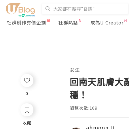
社群創作有價企劃
社群熱話
成為U Creator
女生
回南天肌膚大亂
穩！
0
0
瀏覽次數:109
收藏
收藏
ahmoon.tt