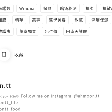
薇諾娜
Winona
保濕
暗瘡粉刺
抗炎
抗敏
面膜
精華
萬寧
醫學美容
敏感
深層保濕
敏護膚
萬寧獨賣
出位價
回南天護膚
收藏
n.tt
𝓮𝓯𝓾𝓵 𝓯𝓸𝓻 𝓵𝓲𝓯𝓮✨ Follow me on Instagram: @ahmoon.tt

tt_life

ontt_food