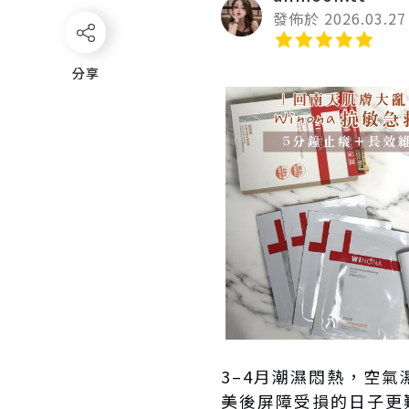
發佈於 2026.03.27
分享
分享
3–4月潮濕悶熱，空
美後屏障受損的日子更