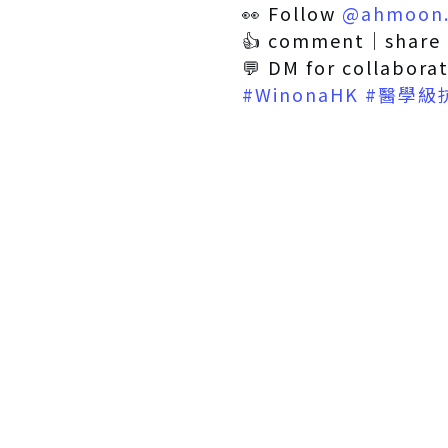
👀 Follow
@ahmoon.
👍 comment｜share 
💬 DM for collabora
#WinonaHK
#醫學級