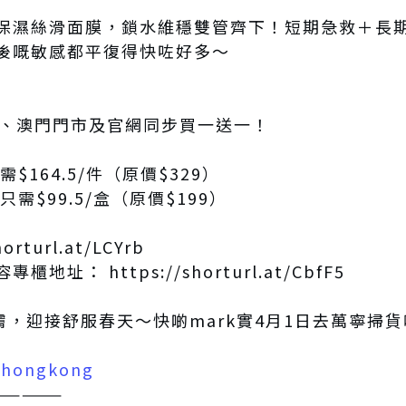
保濕絲滑面膜，鎖水維穩雙管齊下！短期急救＋長
後嘅敏感都平復得快咗好多～
港、澳門門市及官網同步買一送一！
$164.5/件（原價$329）
需$99.5/盒（原價$199）
horturl.at/LCYrb
容專櫃地址：
https://shorturl.at/CbfF5
肌膚，迎接舒服春天～快啲mark實4月1日去萬寧掃貨
_hongkong
—————