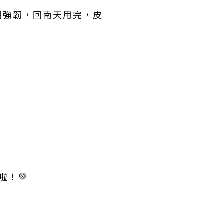
期強韌，回南天用完，皮
啦！💚