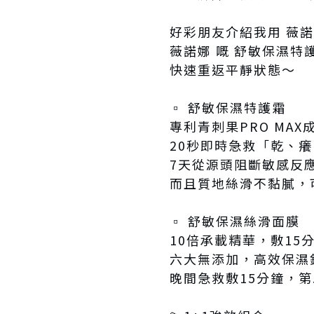
好彩朋友介紹我用 薇諾
薇諾娜 嘅 舒敏保濕特
快速重返平靜狀態～
▫️ 舒敏保濕特護霜
專利青刺果PRO MA
20秒即時急救「乾、
7天從源頭阻斷敏感反
而且質地絲滑不黏膩，
▫️ 舒敏保濕絲滑面膜
10倍承載精華，敷15分
六大無添加，高效保濕
晚間急救敷15分鐘，