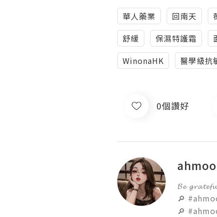
華人藥業
回南天
舒緩
保濕特護霜
WinonaHK
醫學級抗
0個讚好
ahmoo
𝓑𝓮 𝓰𝓻𝓪
🔎 #ahmoon
🔎 #ahmo