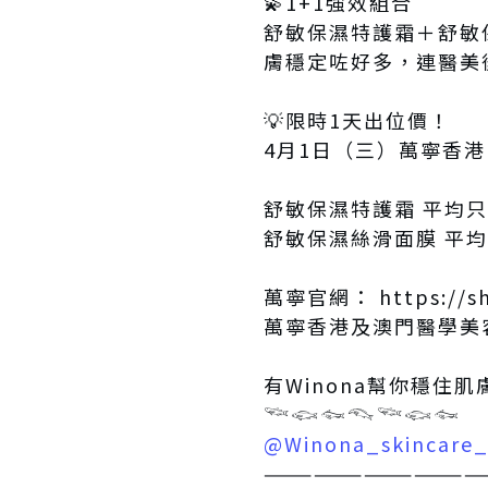
💫1+1強效組合
舒敏保濕特護霜＋舒敏
膚穩定咗好多，連醫美
💡限時1天出位價！
4月1日（三）萬寧香
舒敏保濕特護霜 平均只需
舒敏保濕絲滑面膜 平均只
萬寧官網：
https://s
萬寧香港及澳門醫學美
有Winona幫你穩住
𓆝𓆟𓆜𓆞𓆝𓆟𓆜
@Winona_skincare
—————————————