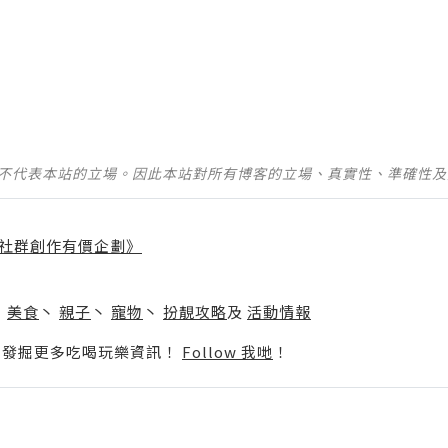
並不代表本站的立場。因此本站對所有博客的立場、真實性、準確性
社群創作有價企劃》
】
丶
美食
丶
親子
丶
寵物
丶
扮靚攻略
及
活動情報
p啦！發掘更多吃喝玩樂資訊！
Follow 我哋
！