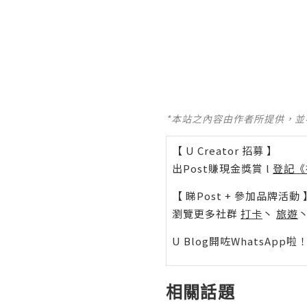
*本站之內容由作者所提供，
【 U Creator 招募 】
出Post賺現金獎賞 l
登記《
【 睇Post + 參加品牌活動 
瀏覽更多社群
打卡
丶
旅遊
U Blog開咗WhatsAp
相關話題