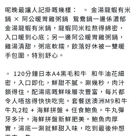
呢晚最讓人記掛嘅幾樣： ▫️ 金湯龍蝦有米
鍋 × 阿公暖胃雞粥鍋 鴛鴦鍋一邊係濃郁
金湯龍蝦有米鍋，龍蝦同米粒熬得綿密，
入口暖到心底；另一邊阿公暖胃雞粥鍋，
雞湯清甜，粥底軟糯，飲落好休被一雙暖
手包圍，特別舒心。
▫️ 120分鐘日本A4黑毛和牛 和牛油花細
密，入口即化，鮮甜不膩。涮幾秒，肉汁
鎖得住，配湯底嘅鮮味層次豐富，每片都
令人唔捨得快快吃完。套餐送澳洲M9和牛
牛丸2粒 + 海鮮拼盤 + 任食鮑魚。牛丸彈
牙多汁，海鮮拼盤新鮮肥美。鮑魚肉厚
實，湯底一涮就鮮甜入味，吃到最後仲想