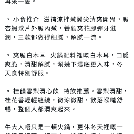
再來一隻。
▫️ 小食推介 滋補涼拌嫩翼尖清爽開胃，脆
杏蝦球片外脆內嫩，養顏爽花膠彈牙滋
潤，三款都做得細膩，解膩一流。
▫️ 爽脆白木耳 火鍋配料裡嘅白木耳，口感
爽脆，清甜解膩，涮幾下湯底更入味，冬
天食特別舒服。
▫️ 桂韻雪梨清心飲 特飲推薦。雪梨清甜，
桂花香輕輕纏繞，微涼微甜，飲落喉嚨舒
暢，整個人都清爽起來。
牛大人唔只是一頓火鍋，更休冬天裡嘅一