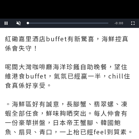
Remaining
-
0:00
Loaded
:
Pause
Unmute
Fullscre
0%
Time
紅磡嘉里酒店buffet有新驚喜，海鮮控真
係會失守！
呢間大灣咖啡廳海洋珍饈自助晚餐，望住
維港食buffet，氣氛已經贏一半，chill住
食真係好享受。
▫️海鮮區好有誠意，長腳蟹、翡翠螺、凍
蝦全部任食，鮮味夠晒突出。每人仲會有
一份豪華拼盤，日本帝王蟹腳、韓國鮑
魚、扇貝、青口，一上枱已經feel到質素。