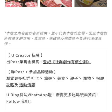
*本站之內容由作者所提供，並不代表本站的立場。因此本站對
所有博客的立場、真實性、準確性及完整性不負任何法律責
任。
【 U Creator 招募 】
出Post賺現金獎賞 l
登記《社群創作有價企劃》
【 睇Post + 參加品牌活動 】
瀏覽更多社群
打卡
丶
旅遊
丶
美食
丶
親子
丶
寵物
丶
扮靚
攻略
及
活動情報
U Blog開咗WhatsApp啦！發掘更多吃喝玩樂資訊！
Follow 我哋
！