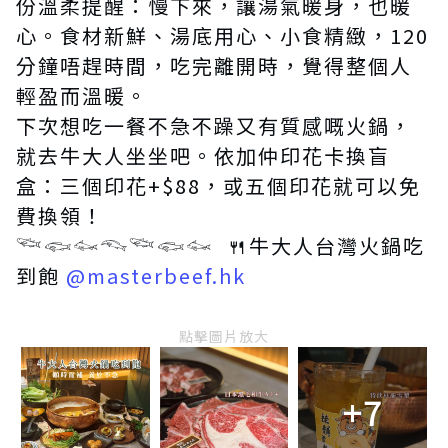
份溫柔提醒：慢下來，讓湯氣暖身，也暖
心。食材新鮮、湯底用心、小食精緻，120
分鐘唔趕時間，吃完離開時，覺得整個人
輕盈而溫暖。
下次想吃一餐不急不躁又有質感嘅火鍋，
就去牛大人坐坐吧。依加仲印花卡換盲
盒：三個印花+$88，或五個印花就可以免
費換領！
𓆝𓆟𓆜𓆞𓆝𓆟𓆜 🍴牛大人台灣火鍋吃
到飽
@masterbeef.hk
點擊圖片放大
+7