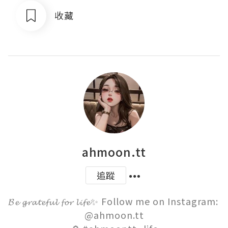
收藏
ahmoon.tt
追蹤
𝓑𝓮 𝓰𝓻𝓪𝓽𝓮𝓯𝓾𝓵 𝓯𝓸𝓻 𝓵𝓲𝓯𝓮✨ Follow me on Instagram: 
@ahmoon.tt
