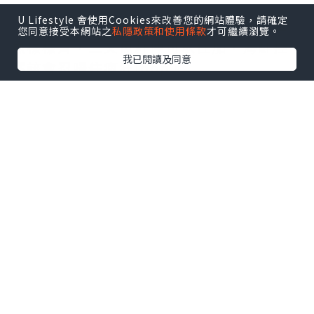
U Lifestyle 會使用Cookies來改善您的網站體驗，請確定
▫️刺身區都唔簡單，帶子、八爪魚、吞拿
您同意接受本網站之
私隱政策和使用條款
才可繼續瀏覽。
魚樣樣齊，三文魚籽仲可以任加，海鮮控
我已閱讀及同意
應該會忍唔住瘋狂loop。
▫️熱盤都有驚喜，原條海鱸魚夠晒鮮，小
籠包都幾有水準。聽到鑼鼓聲，就知道燉
湯出爐，要即刻去排隊，真材實料嗰種滋
補感幾加分。
▫️仲有即叫即製熱石鍋，鎖住肉汁，熱辣
辣食真係好滿足。
▫️甜品區都好吸引，即整法式橙酒班戟、
焦糖燉蛋、意式雪糕，選擇多到會花多眼