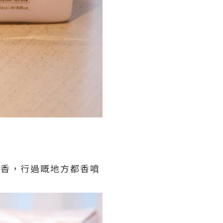
仲好香，行過嘅地方都香噴