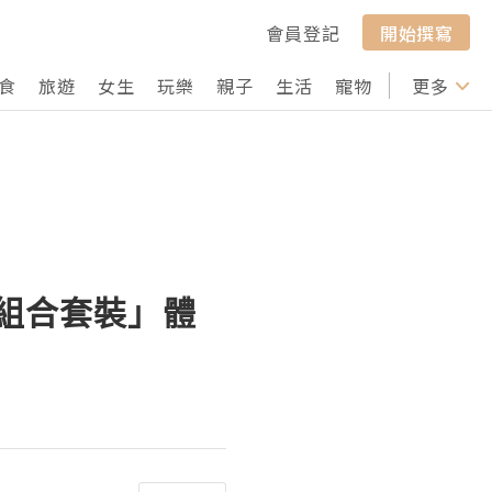
會員登記
開始撰寫
食
旅遊
女生
玩樂
親子
生活
寵物
行山
更多
打卡
護組合套裝」體