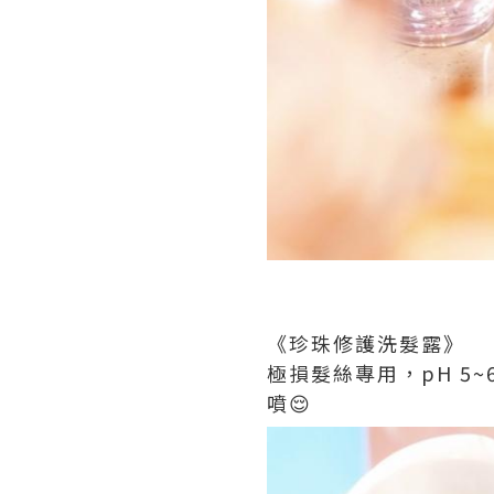
《珍珠修護洗髮露》
極損髮絲專用，pH 5
噴😌