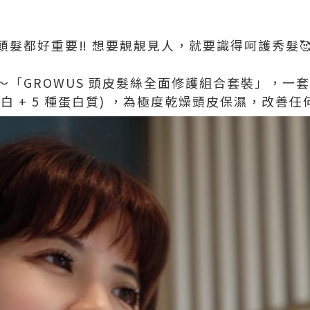
髮都好重要‼️ 想要靚靚見人，就要識得呵護秀髮
牌～「GROWUS 頭皮髮絲全面修護組合套裝」，一
蛋白 + 5 種蛋白質) ，為極度乾燥頭皮保濕，改善