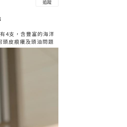
追蹤

套有4支，含豐富的海洋
任何頭皮痕癢及頭油問題