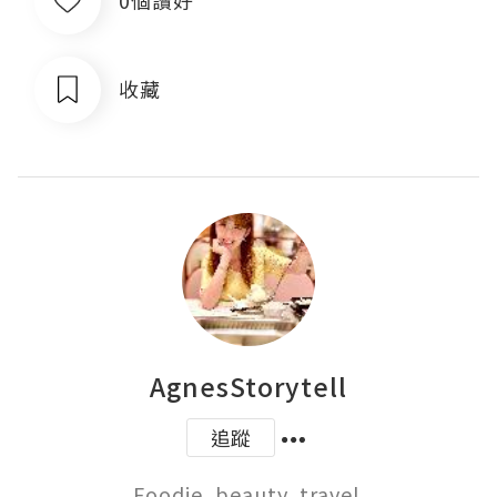
0個讚好
收藏
AgnesStorytell
追蹤
Foodie, beauty, travel 
