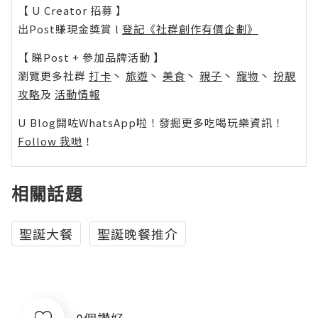
【 U Creator 招募 】
出Post賺現金獎賞 l
登記《社群創作有價企劃》
【 睇Post + 參加品牌活動 】
瀏覽更多社群
打卡
丶
旅遊
丶
美食
丶
親子
丶
寵物
丶
扮靚
攻略
及
活動情報
U Blog開咗WhatsApp啦！發掘更多吃喝玩樂資訊！
Follow 我哋
！
相關話題
聖誕大餐
聖誕晚餐推介