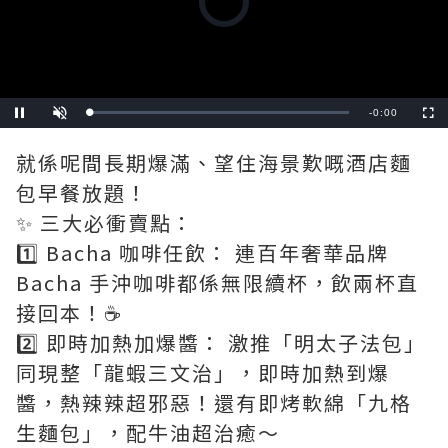
is
loading.
Remaining
-
0:00
Loaded
:
Pause
Unmute
Fullscre
0%
Time
就係呢間長期爆滿、望住海景歎嘅酒店麵
包早餐放題！
✨ 三大必衝賣點：
1️⃣ Bacha 咖啡任飲： 連百年奢華品牌
Bacha 手沖咖啡都係無限續杯，飲兩杯直
接回本！☕️
2️⃣ 即時加熱加爆醬： 激推「明太子法包」
同現整「龍蝦三文治」，即時加熱到爆
醬，熱辣辣超邪惡！還有即烤軟綿「九格
生麵包」，配牛油超治癒～