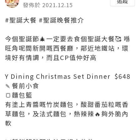
追蹤
發佈於 2021.12.15
#聖誕大餐 #聖誕晚餐推介
今個聖誕節🎄一定要去食個聖誕大餐🥰 喺
旺角呢間新開嘅西餐廳，鄰近地鐵站，環
境好有情調，而且CP值仲好高
Y Dining Christmas Set Dinner $648
🍡餐前小食
🍞麵包籃
有塗上青醬嘅竹炭麵包，酸甜番茄粒嘅香
草麵包，及法式麵包，熱辣辣🔥夠外脆內
軟