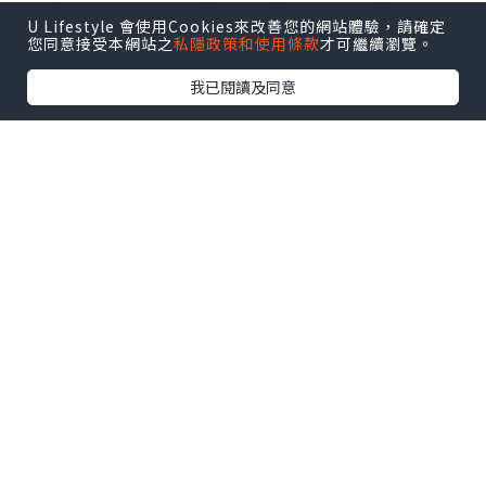
3️⃣ 甜包控天堂： 開心果忌廉包、爆餡冬
U Lifestyle 會使用Cookies來改善您的網站體驗，請確定
甩、多款生果丹麥酥同 Scone 全部無限任
您同意接受本網站之
私隱政策和使用條款
才可繼續瀏覽。
食！
我已閱讀及同意
https://www.klook.com/zh-
HK/activity/20529?aid=14983
📌 活動詳情：
🗓️ 日期：即日起至 9 月 6 日（逢五至日及
公眾假期）
⏰ 時間：8:00 a.m. - 10:30 a.m.
📍 地點：九龍香格里拉大堂酒廊
*本站之內容由作者所提供，並不代表本站的立場。因此本站對