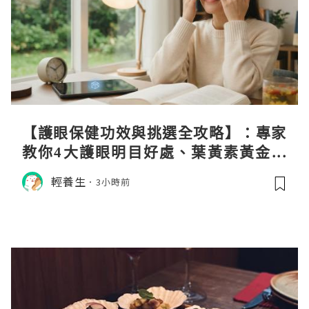
【護眼保健功效與挑選全攻略】：專家
教你4大護眼明目好處、葉黃素黃金比
例與挑選秘訣
輕養生
3小時前