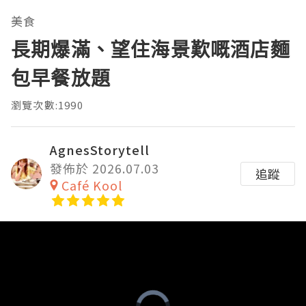
美食
長期爆滿、望住海景歎嘅酒店麵
包早餐放題
瀏覽次數:1990
AgnesStorytell
發佈於 2026.07.03
追蹤
Café Kool
Video
Player