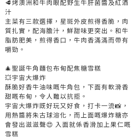
🥩烤澳洲和牛肉眼配野生牛肝菌醬及紅酒
汁
主菜有三款選擇，星斑外皮煎得香脆，肉
質扎實，配海膽汁，鮮甜味更突出。和牛
脂肪肥美，煎得香口，牛肉香滿滿而帶有
嚼勁。
🎄聖誕牛角麵包布甸配焦糖雪糕
💥宇宙大爆炸
酥脆好香牛油味嘅牛角包，下面有軟滑香
甜嘅布甸，令人難以抗拒。
宇宙大爆炸既好玩又好食，打卡一流📸，
用熱醬將朱古球溶化，而上面嘅爆炸糖亦
會發出滋滋聲😍 入面就係香滑加上果仁嘅
雪糕