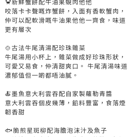
🦀新鮮蟹餅配牛油果蜆肉他他
咬落卡卡聲嘅炸蟹餅，入面有香軟蟹肉，
仲可以配軟滑嘅牛油果他他一齊食，味道
更有層次
🍲古法牛尾清湯配珍珠雜菜
牛尾湯用小杯上，雜菜做成好珍珠形狀，
可愛又易食，仲清甜爽口。 牛尾清湯味道
濃郁值但一啲都唔油膩。
🍝墨魚意大利雲吞配自家製蘿勒青醬
意大利雲吞個皮幾薄，餡料豐富，食落煙
韌香甜
🐟脆煎星斑柳配海膽泡沫汁及魚子