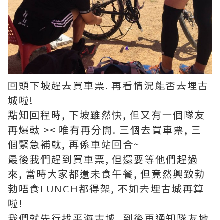
回頭下坡趕去買車票. 再看情況能否去埋古
城啦!
點知回程時, 下坡雖然快, 但又有一個隊友
再爆軚 >< 唯有再分開. 三個去買車票, 三
個緊急補軚, 再係車站回合~
最後我們趕到買車票, 但還要等他們趕過
來, 當時大家都還未食午餐, 但竟然興致勃
勃唔食LUNCH都得架, 不如去埋古城再算
啦!
我們就先行找平海古城, 到後再通知隊友地