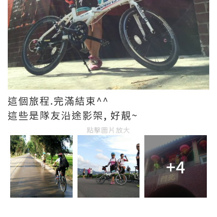
這個旅程.完滿結束^^
這些是隊友沿途影架, 好靚~
點擊圖片放大
+4