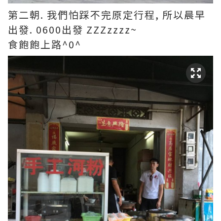
第二朝. 我們怕踩不完原定行程, 所以晨早
出發. 0600出發 ZZZzzzz~
食飽飽上路^0^