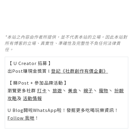
*本站之內容由作者所提供，並不代表本站的立場。因此本站對
所有博客的立場、真實性、準確性及完整性不負任何法律責
任。
【 U Creator 招募 】
出Post賺現金獎賞 l
登記《社群創作有價企劃》
【 睇Post + 參加品牌活動 】
瀏覽更多社群
打卡
丶
旅遊
丶
美食
丶
親子
丶
寵物
丶
扮靚
攻略
及
活動情報
U Blog開咗WhatsApp啦！發掘更多吃喝玩樂資訊！
Follow 我哋
！