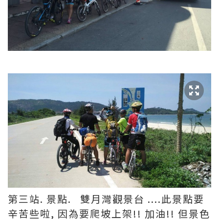
第三站. 景點. 雙月灣觀景台 ....此景點要
辛苦些啦, 因為要爬坡上架!! 加油!! 但景色