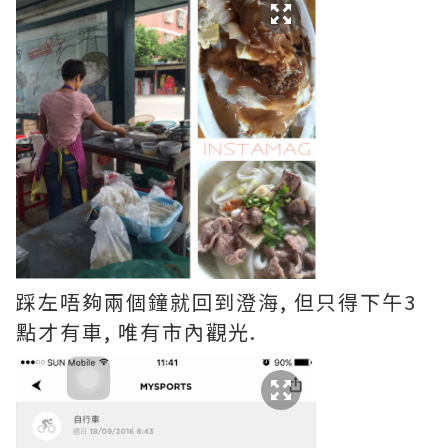
踩左唔夠兩個鐘就回到澄海, 但只得下午3
點才有車, 唯有市內觀光.