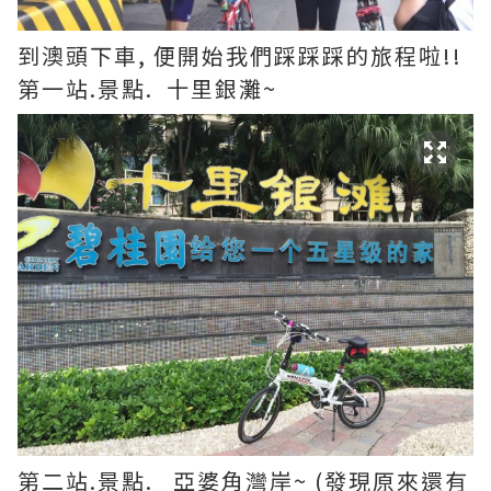
到澳頭下車, 便開始我們踩踩踩的旅程啦!!
第一站.景點. 十里銀灘~
第二站.景點. 亞婆角灣岸~ (發現原來還有