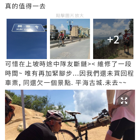
真的值得一去
點擊圖片放大
+2
可惜在上坡時途中隊友斷鏈>< 維修了一段
時間~ 唯有再加緊腳步...因我們還未買回程
車票, 同還欠一個景點. 平海古城.未去~~