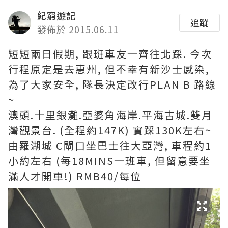
紀窮遊記
追蹤
發佈於 2015.06.11
短短兩日假期, 跟班車友一齊往北踩. 今次
行程原定是去惠州, 但不幸有新沙士感染,
為了大家安全, 隊長決定改行PLAN B 路線
~
澳頭.十里銀灘.亞婆角海岸.平海古城.雙月
灣觀景台. (全程約147K) 實踩130K左右~
由羅湖城 C閘口坐巴士往大亞灣, 車程約1
小約左右 (每18MINS一班車, 但留意要坐
滿人才開車!) RMB40/每位