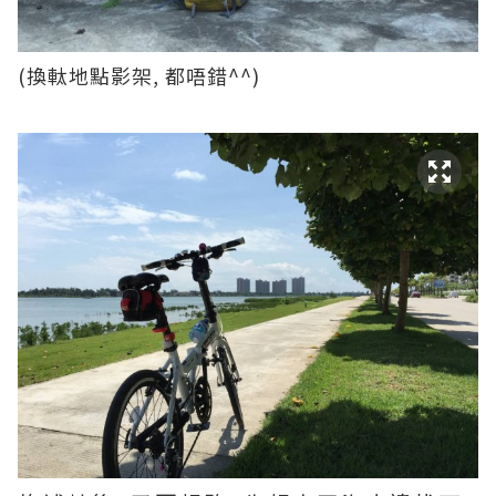
(換軚地點影架, 都唔錯^^)