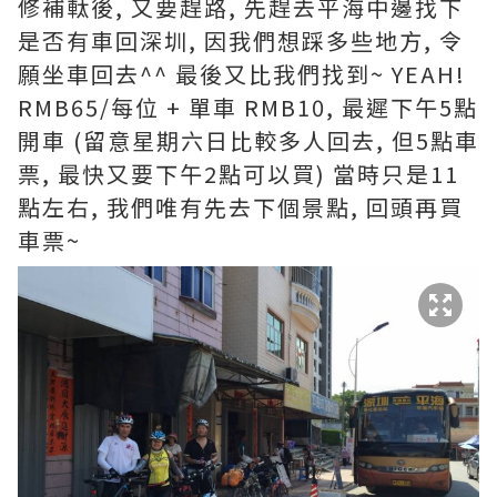
修補軚後, 又要趕路, 先趕去平海中邊找下
是否有車回深圳, 因我們想踩多些地方, 令
願坐車回去^^ 最後又比我們找到~ YEAH!
RMB65/每位 + 單車 RMB10, 最遲下午5點
開車 (留意星期六日比較多人回去, 但5點車
票, 最快又要下午2點可以買) 當時只是11
點左右, 我們唯有先去下個景點, 回頭再買
車票~