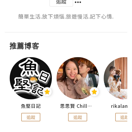
追蹤
簡單生活.放下煩惱.旅遊慢活.記下心情.
推薦博客
urnal
魚堅日記
思思賢 ChillMyBabe
rikala
追蹤
追蹤
追蹤