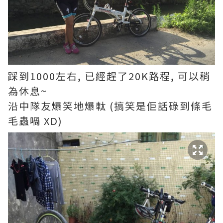
踩到1000左右, 已經趕了20K路程, 可以稍
為休息~
沿中隊友爆笑地爆軚 (搞笑是佢話碌到條毛
毛蟲喎 XD)