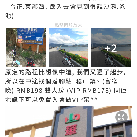
- 合正.東部灣, 踩入去會見到很靚沙灘.泳
池)
點擊圖片放大
+2
原定的路程比想像中遠, 我們又遲了起步,
所以在中途找個落腳點. 稔山鎮~ (留宿一
晚) RMB198 雙人房 (VIP RMB178) 同佢
地講下可以免費入會做VIP架^^