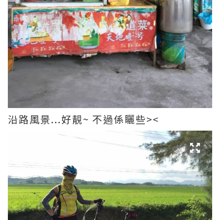
沿路風景...好靚~ 不過係矖些><