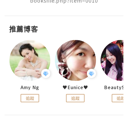
booksfile.php?item=0010
推薦博客
h 夏沫
Amy Ng
♥Eunice♥
追蹤
追蹤
追蹤