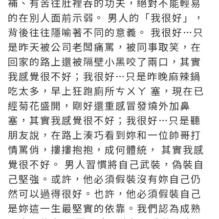
補、有苦往肚裡吞的功夫，絕對不能輕易
的在別人面前示弱。 男人的「我很好」，
背後往往隱喻著不同的意義。
我很好…只
是昨天被公司老闆痛罵，被同事取笑，在
回家的路上還被隔壁小黑咬了兩口，其實
我感覺很不好；我很好…只是昨晚麻辣鍋
吃太多，早上狂跑廁所ㄘㄨㄚ 塞，現在已
經菊花盛開，剛好還重感冒發燒外加鼻
塞，其實我感覺很不好；我很好…只是聽
朋友說，在路上湊巧看到妳和一位帥哥打
情罵俏，摟摟抱抱，成何體統， 其實我感
覺很不好。 男人習慣將自己武裝，偽裝自
己堅強。或許，他必須假裝沒有妳自己仍
然可以過得很好。也許，他必須假裝自己
是妳這一生最堅實的依靠。我們認為成熟