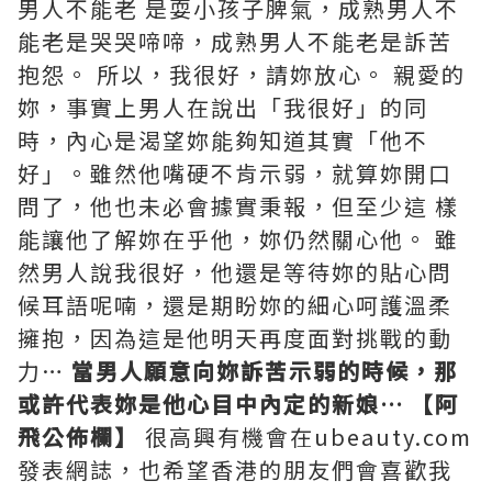
男人不能老 是耍小孩子脾氣，成熟男人不
能老是哭哭啼啼，成熟男人不能老是訴苦
抱怨。 所以，我很好，請妳放心。
親愛的
妳，事實上男人在說出「我很好」的同
時，內心是渴望妳能夠知道其實「他不
好」。雖然他嘴硬不肯示弱，就算妳開口
問了，他也未必會據實秉報，但至少這 樣
能讓他了解妳在乎他，妳仍然關心他。 雖
然男人說我很好，他還是等待妳的貼心問
候耳語呢喃，還是期盼妳的細心呵護溫柔
擁抱，因為這是他明天再度面對挑戰的動
力…
當男人願意向妳訴苦示弱的時候，那
或許代表妳是他心目中內定的新娘…
【阿
飛公佈欄】
很高興有機會在ubeauty.com
發表網誌，也希望香港的朋友們會喜歡我