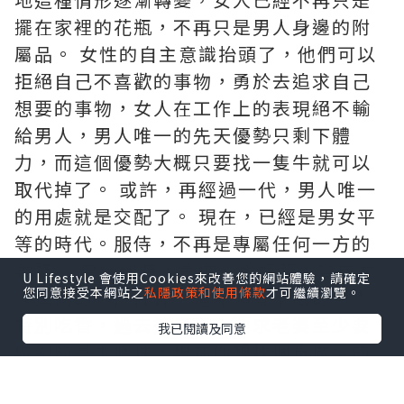
擺在家裡的花瓶，不再只是男人身邊的附
屬品。
女性的自主意識抬頭了，他們可以
拒絕自己不喜歡的事物，勇於去追求自己
想要的事物，女人在工作上的表現絕不輸
給男人，男人唯一的先天優勢只剩下體
力，而這個優勢大概只要找一隻牛就可以
取代掉了。
或許，再經過一代，男人唯一
的用處就是交配了。 現在，已經是男女平
等的時代。服侍，不再是專屬任何一方的
義務。 曾幾何時，會做一手好菜，變成女
U Lifestyle 會使用Cookies來改善您的網站體驗，請確定
您同意接受本網站之
私隱政策和使用條款
才可繼續瀏覽。
人擇偶的熱門條件，這年頭會下廚的男人
特別吃香，過去這是男人要求老婆至少要
我已閱讀及同意
做到的基本條件，現在你想找個肯做菜的
女人都很難，更別說廚藝好的，大概已經