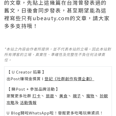
的文章，先貼上這幾篇在台灣曾發表過的
舊文，日後會同步發表，甚至期望能為這
裡寫些只有ubeauty.com的文章，請大家
多多支持哦！
*本站之內容由作者所提供，並不代表本站的立場。因此本站對
所有博客的立場、真實性、準確性及完整性不負任何法律責
任。
【 U Creator 招募 】
出Post賺現金獎賞 l
登記《社群創作有價企劃》
【 睇Post + 參加品牌活動 】
瀏覽更多社群
打卡
丶
旅遊
丶
美食
丶
親子
丶
寵物
丶
扮靚
攻略
及
活動情報
U Blog開咗WhatsApp啦！發掘更多吃喝玩樂資訊！