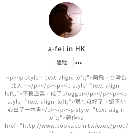
a-fei in HK
追蹤
<p><p style="text-align: left;">阿飛，台灣台
北人。</p></p><p><p style="text-align: 
left;">不務正業，成了blogger</p></p><p><p 
style="text-align: left;">現在可好了，還不小
心出了一本書</p></p><p style="text-align: 
left;">著作<a 
href="http://www.books.com.tw/exep/prod/