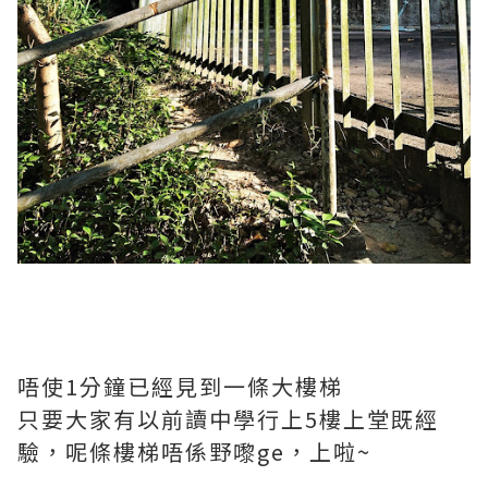
唔使1分鐘已經見到一條大樓梯
只要大家有以前讀中學行上5樓上堂既經
驗，呢條樓梯唔係野嚟ge，上啦~