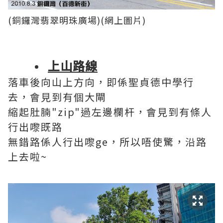
(銅鑼灣翡翠明珠廣場)(網上圖片)
上山路線
落車後向山上方向，即係聖貞德中學行
去，會見到有個大閘
縮起肚腩"zip"過左邊欄杆，會見到有條人
行出嚟既路
無錯路係人行出嚟ge，所以唔使驚，沿路
上去啦~