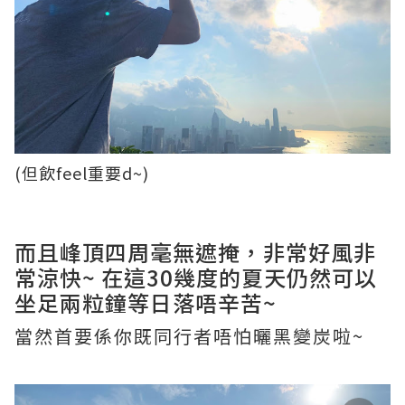
(但飲feel重要d~)
而且峰頂四周毫無遮掩，非常好風非
常涼快~ 在這30幾度的夏天仍然可以
坐足兩粒鐘等日落唔辛苦~
當然首要係你既同行者唔怕曬黑變炭啦~