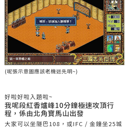
(呢張示意圖應該老機迷先明~)
好啦好啦入題啦~
我呢段紅香爐峰10分鐘極速攻頂行
程，係由北角寶馬山出發
大家可以坐隧巴108，或IFC / 金鐘坐25城