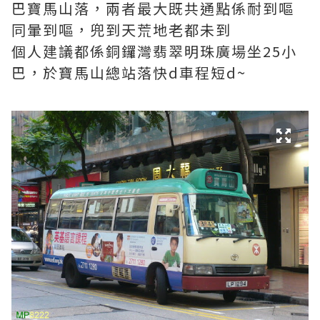
巴寶馬山落，兩者最大既共通點係耐到嘔
同暈到嘔，兜到天荒地老都未到
個人建議都係銅鑼灣翡翠明珠廣場坐25小
巴，於寶馬山總站落快d車程短d~