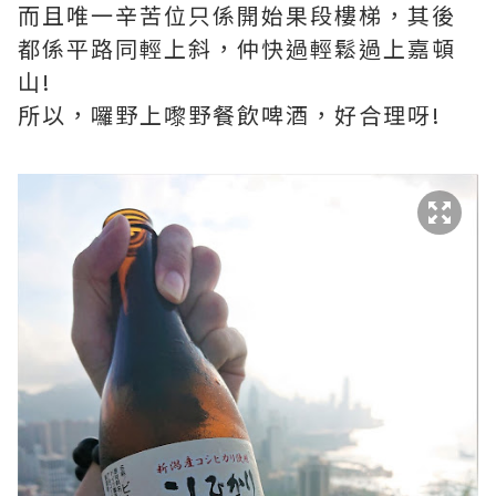
而且唯一辛苦位只係開始果段樓梯，其後
都係平路同輕上斜，仲快過輕鬆過上嘉頓
山!
所以，囉野上嚟野餐飲啤酒，好合理呀!