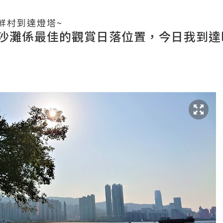
鮮村到達燈塔~
沙灘係最佳的觀賞日落位置，今日我到達