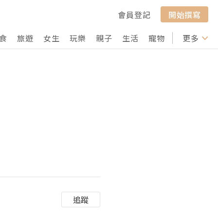
會員登記
開始撰寫
食
旅遊
女生
玩樂
親子
生活
寵物
行山
更多
打卡
】
追蹤