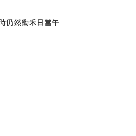
時仍然鋤禾日當午