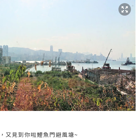
鐘，又見到你啦鯉魚門避風塘~