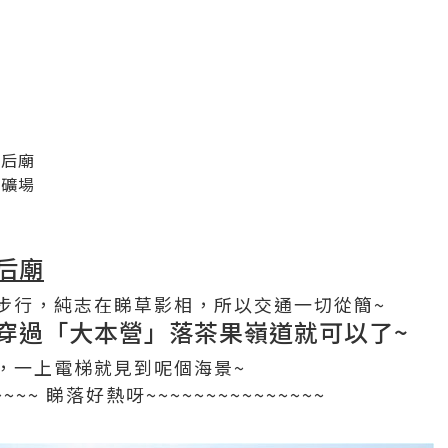
天后廟
石礦場
后廟
步行，純志在睇草影相，所以交通一切從簡~
穿過「大本營」落茶果嶺道就可以了~
，一上電梯就見到呢個海景~
~~~~~ 睇落好熱呀~~~~~~~~~~~~~~~