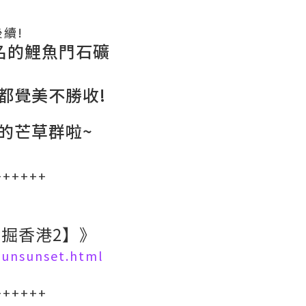
續!
名的鯉魚門石礦
都覺美不勝收!
的芒草群啦~
++++++
發掘香港2】》
Munsunset.html
++++++