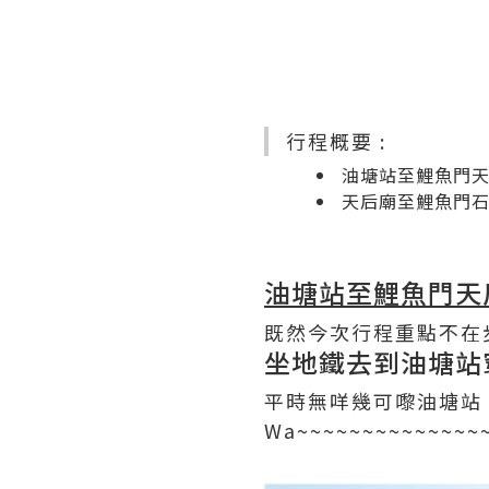
行程概要 :
油塘站至鯉魚門
天后廟至鯉魚門
油塘站至鯉魚門天
既然今次行程重點不在
坐地鐵去到油塘站
平時無咩幾可嚟油塘站
Wa~~~~~~~~~~~~~