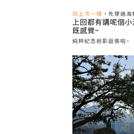
同上次一樣
，先穿過海
上回都有講呢個小
既感覺~
純粹紀念就影返張啦~