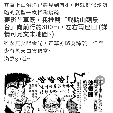
其實上山沿途已經見到有d，但就好似沙勿
略的髮型一樣稀稀疏疏
要影芒草既，我推薦「飛鵝山觀景
台」向前行約300m，左右兩座山 (詳
情可見文末地圖~)
雖然無夕陽金光，芒草亦略為稀疏，但至
少有藍天白雲頂當~
滿意ga啦~