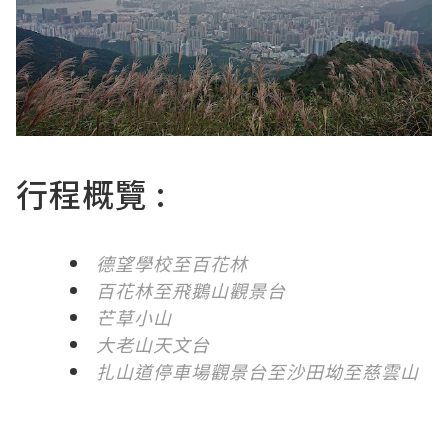
行程概覽 :
德望學校至百花林
百花林至飛鵝山觀景台
芒草小山
大老山天文台
扎山道停車場觀景台至沙田坳至慈雲山