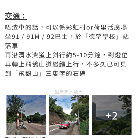
交通 :
唔渣車的話，可以係彩虹村or荷里活廣場
坐91 / 91M / 92巴士，於「德望學校」站
落車
再沿清水灣道上斜行約5-10分鐘，到燈位
再轉上飛鵝山道繼續上行，不多久已可見
到「飛鵝山」三隻字的石碑
點擊圖片放大
+2