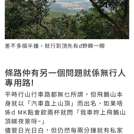
差不多個半鐘，就行到頂先有d野睇一眼
條路仲有另一個問題就係無行人
專用路!
平時行山行車路都無乜所謂，但飛鵝山本
身就以「汽車直上山頂」而出名，如果唔
係d MK點會飲兩杯就問「我車妳上飛鵝山
頂睇夜景呀~」
儘管日光日白，但仍然每兩分鐘就有私家