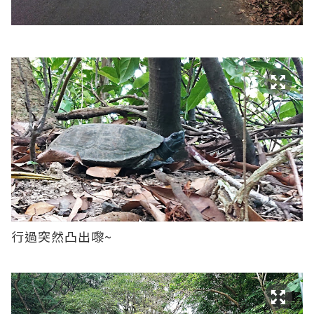
行過突然凸出嚟~