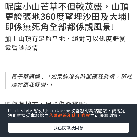
呢座小山芒草不但較茂盛，山頂
更誇張地360度望埋沙田及大埔!
即係無死角全部都係靚風景!
加上山頂有足夠平地，絕對可以係度野餐
露營談談情
黃子華講過 : 「如果妳沒有時間跟我談情，那就
請妳跟我露營~」
既然有地方，何必傷避震呢~
U Lifestyle 會使用Cookies來改善您的網站體驗，請確定
當然啦山頂凍到痴肺係另一件事~
您同意接受本網站之
私隱政策和使用條款
才可繼續瀏覽。
我已閱讀及同意
點擊圖片放大