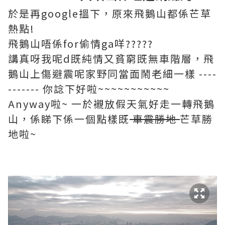
於是再google搵下，原來飛鵝山都係芒草
熱點!
飛鵝山唔係for偷情ga咩?????
講真呀我呢d既純情又貧窮既無車階層，飛
鵝山上傷避震呢家野同當面鬧老細一樣 ----
------- 你諗下好啦~~~~~~~~~~~
Anyway啦~ 一於襯放假天氣好走一轉飛鵝
山，係睇下係一個點樣既
車震勝地
芒草勝
地啦~