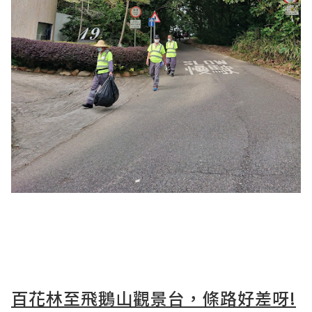
百花林至飛鵝山觀景台，條路好差呀!