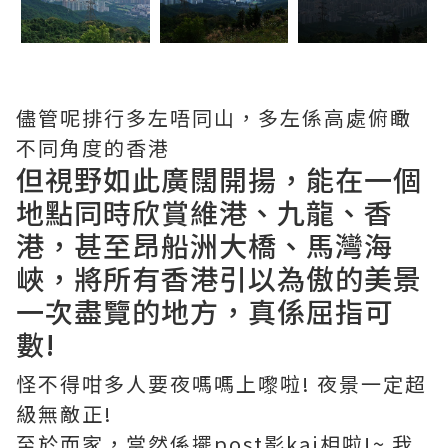
儘管呢排行多左唔同山，多左係高處俯瞰
不同角度的香港
但視野如此廣闊開揚，能在一個
地點同時欣賞維港、九龍、香
港，甚至昂船洲大橋、馬灣海
峽，將所有香港引以為傲的美景
一次盡覽的地方，真係屈指可
數!
怪不得咁多人要夜嗎嗎上嚟啦! 夜景一定超
級無敵正!
至於而家，當然係擺post影kai相啦!~ 我