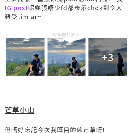
IG post
呢幾張唔少fd都表示chok到令人
難受tim ar~
點擊圖片放大
+3
芒草小山
但唔好忘記今次我既目的係芒草呀!