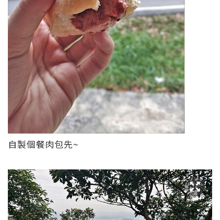
自製個餐肉包先~