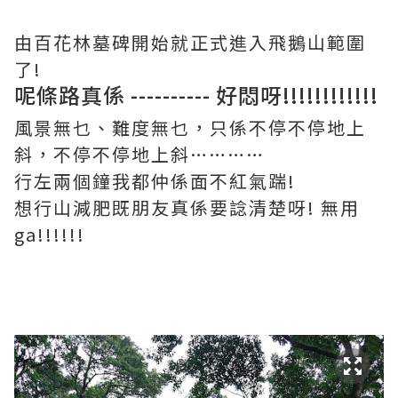
由百花林墓碑開始就正式進入飛鵝山範圍
了!
呢條路真係 ---------- 好悶呀!!!!!!!!!!!!
風景無乜、難度無乜，只係不停不停地上
斜，不停不停地上斜…………
行左兩個鐘我都仲係面不紅氣踹!
想行山減肥既朋友真係要諗清楚呀! 無用
ga!!!!!!